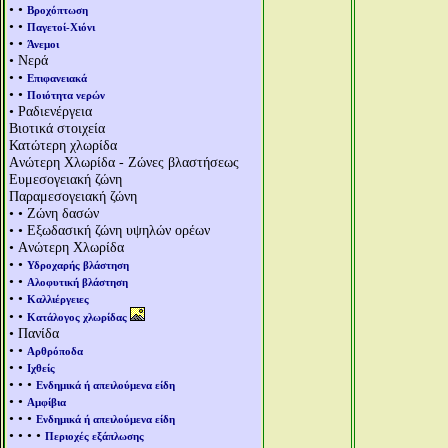
• •
Βροχόπτωση
• •
Παγετοί-Χιόνι
• •
Άνεμοι
• Νερά
• •
Επιφανειακά
• •
Ποιότητα νερών
• Ραδιενέργεια
Βιοτικά στοιχεία
Κατώτερη χλωρίδα
Aνώτερη Χλωρίδα - Ζώνες βλαστήσεως
Ευμεσογειακή ζώνη
Παραμεσογειακή ζώνη
• • Ζώνη δασών
• • Εξωδασική ζώνη υψηλών ορέων
• Aνώτερη Χλωρίδα
• •
Υδροχαρής βλάστηση
• •
Αλοφυτική βλάστηση
• •
Καλλιέργειες
• •
Κατάλογος χλωρίδας
• Πανίδα
• •
Αρθρόποδα
• •
Ιχθείς
• • •
Ενδημικά ή απειλούμενα είδη
• •
Αμφίβια
• • •
Ενδημικά ή απειλούμενα είδη
• • • •
Περιοχές εξάπλωσης