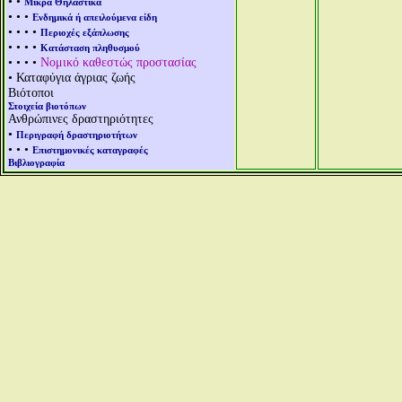
• •
Μικρά Θηλαστικά
• • •
Ενδημικά ή απειλούμενα είδη
• • • •
Περιοχές εξάπλωσης
• • • •
Κατάσταση πληθυσμού
• • • •
Νομικό καθεστώς προστασίας
• Καταφύγια άγριας ζωής
Βιότοποι
Στοιχεία βιοτόπων
Ανθρώπινες δραστηριότητες
•
Περιγραφή δραστηριοτήτων
• • •
Επιστημονικές καταγραφές
Βιβλιογραφία