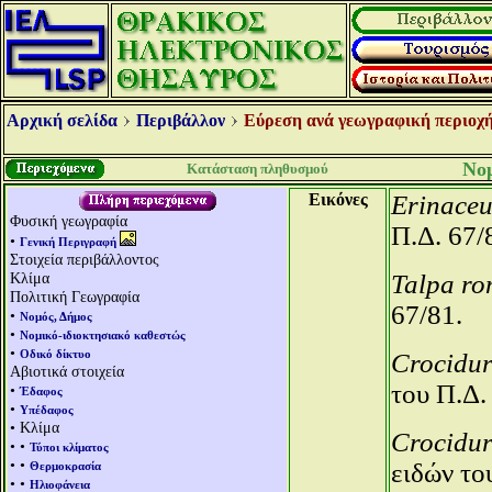
Αρχική σελίδα
Περιβάλλον
Εύρεση ανά γεωγραφική περιοχή
Νομ
Κατάσταση πληθυσμού
Εικόνες
Erinaceu
Φυσική γεωγραφία
Π.Δ. 67/
•
Γενική Περιγραφή
Στοιχεία περιβάλλοντος
Κλίμα
Talpa r
Πολιτική Γεωγραφία
67/81.
•
Νομός, Δήμος
•
Νομικό-ιδιοκτησιακό καθεστώς
•
Οδικό δίκτυο
Crocidur
Αβιοτικά στοιχεία
του Π.Δ.
•
Έδαφος
•
Υπέδαφος
• Κλίμα
Crocidur
• •
Τύποι κλίματος
• •
ειδών το
Θερμοκρασία
• •
Ηλιοφάνεια