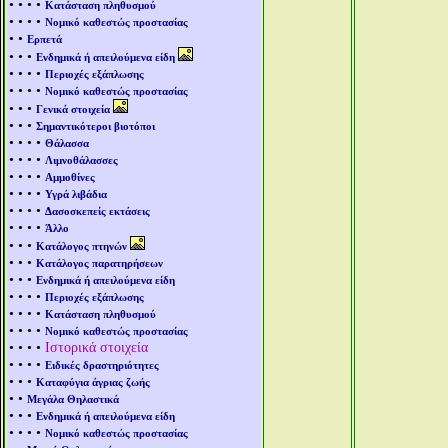
• • • •
Κατάσταση πληθυσμού
• • • •
Νομικό καθεστώς προστασίας
• •
Ερπετά
• • •
Ενδημικά ή απειλούμενα είδη
• • • •
Περιοχές εξάπλωσης
• • • •
Νομικό καθεστώς προστασίας
• • •
Γενικά στοιχεία
• • •
Σημαντικότεροι βιοτόποι
• • • •
Θάλασσα
• • • •
Λιμνοθάλασσες
• • • •
Αμμοθίνες
• • • •
Υγρά λιβάδια
• • • •
Δασοσκεπείς εκτάσεις
• • • •
Άλλο
• • •
Κατάλογος πτηνών
• • •
Κατάλογος παρατηρήσεων
• • •
Ενδημικά ή απειλούμενα είδη
• • • •
Περιοχές εξάπλωσης
• • • •
Κατάσταση πληθυσμού
• • • •
Νομικό καθεστώς προστασίας
• • • •
Ιστορικά στοιχεία
• • • •
Ειδικές δραστηριότητες
• • •
Καταφύγια άγριας ζωής
• •
Μεγάλα Θηλαστικά
• • •
Ενδημικά ή απειλούμενα είδη
• • • •
Νομικό καθεστώς προστασίας