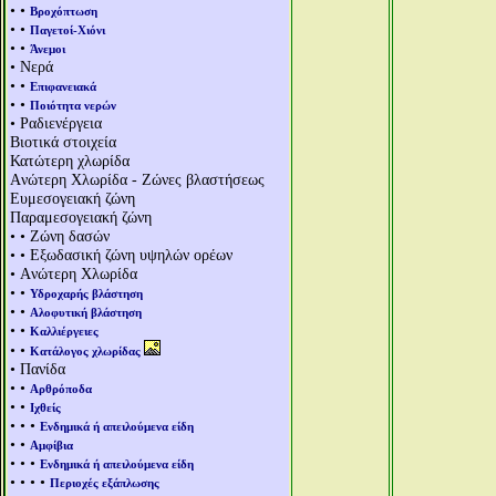
• •
Βροχόπτωση
• •
Παγετοί-Χιόνι
• •
Άνεμοι
• Νερά
• •
Επιφανειακά
• •
Ποιότητα νερών
• Ραδιενέργεια
Βιοτικά στοιχεία
Κατώτερη χλωρίδα
Aνώτερη Χλωρίδα - Ζώνες βλαστήσεως
Ευμεσογειακή ζώνη
Παραμεσογειακή ζώνη
• • Ζώνη δασών
• • Εξωδασική ζώνη υψηλών ορέων
• Aνώτερη Χλωρίδα
• •
Υδροχαρής βλάστηση
• •
Αλοφυτική βλάστηση
• •
Καλλιέργειες
• •
Κατάλογος χλωρίδας
• Πανίδα
• •
Αρθρόποδα
• •
Ιχθείς
• • •
Ενδημικά ή απειλούμενα είδη
• •
Αμφίβια
• • •
Ενδημικά ή απειλούμενα είδη
• • • •
Περιοχές εξάπλωσης