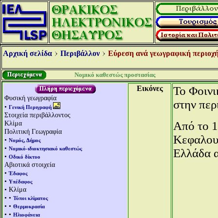
Αρχική σελίδα
Περιβάλλον
Εύρεση ανά γεωγραφική περιοχή
Νομικό καθεστώς προστασίας
Εικόνες
Το Φοιν
Φυσική γεωγραφία
στην περ
•
Γενική Περιγραφή
Στοιχεία περιβάλλοντος
Κλίμα
Από το 1
Πολιτική Γεωγραφία
Κεφαλου
•
Νομός, Δήμος
•
Νομικό-ιδιοκτησιακό καθεστώς
Ελλάδα α
•
Οδικό δίκτυο
Αβιοτικά στοιχεία
•
Έδαφος
•
Υπέδαφος
• Κλίμα
• •
Τύποι κλίματος
• •
Θερμοκρασία
• •
Ηλιοφάνεια