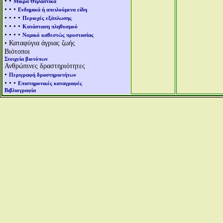
• •
Μικρά Θηλαστικά
• • •
Ενδημικά ή απειλούμενα είδη
• • • •
Περιοχές εξάπλωσης
• • • •
Κατάσταση πληθυσμού
• • • •
Νομικό καθεστώς προστασίας
• Καταφύγια άγριας ζωής
Βιότοποι
Στοιχεία βιοτόπων
Ανθρώπινες δραστηριότητες
•
Περιγραφή δραστηριοτήτων
• • •
Επιστημονικές καταγραφές
Βιβλιογραφία