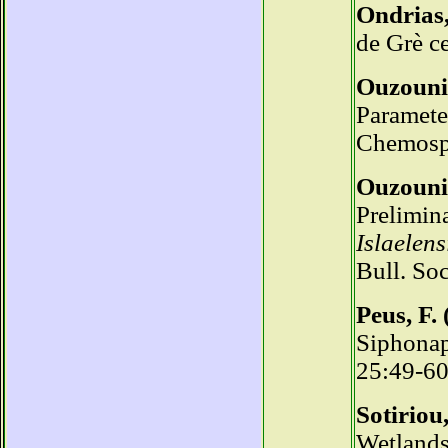
Ondrias,
de Grè ce
Ouzounis
Parameter
Chemosph
Ouzouni
Prelimin
Islaelens
Bull. Soc
Peus, F. 
Siphonapt
25:49-6
Sotiriou
Wetlands 