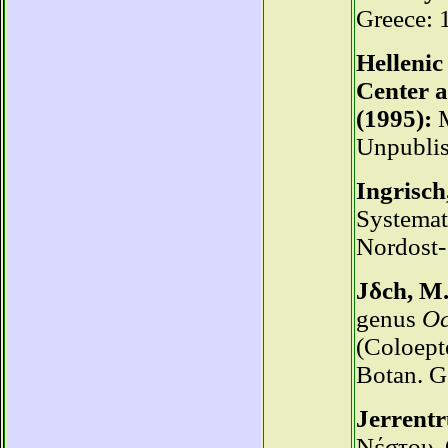
Greece: 
Hellenic
Center a
(1995):
M
Unpublis
Ingrisch
Systemat
Nordost-
Jδch, M.
genus
Oc
(Coloept
Botan. G
Jerrentr
Νέστου. 