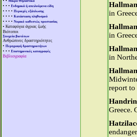
• •
Μικρά Θηλαστικά
Hallmann
• • •
Ενδημικά ή απειλούμενα είδη
• • • •
in Greec
Περιοχές εξάπλωσης
• • • •
Κατάσταση πληθυσμού
• • • •
Νομικό καθεστώς προστασίας
Hallmann
• Καταφύγια άγριας ζωής
Βιότοποι
in Greec
Στοιχεία βιοτόπων
Ανθρώπινες δραστηριότητες
•
Περιγραφή δραστηριοτήτων
Hallmann
• • •
Επιστημονικές καταγραφές
in North
Βιβλιογραφία
Hallmann
Midwinte
report t
Handrino
Greece. 
Hatzilac
endanger