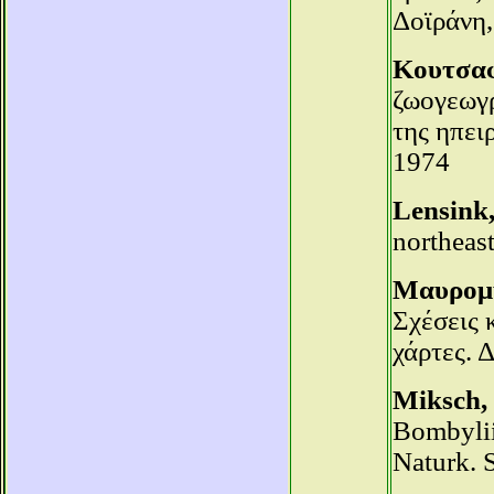
Δοϊράνη,
Κουτσαφ
ζωογεωγ
της ηπει
1974
Lensink,
northeas
Μαυρομμ
Σχέσεις 
χάρτες. 
Miksch, 
Bombylii
Naturk. S