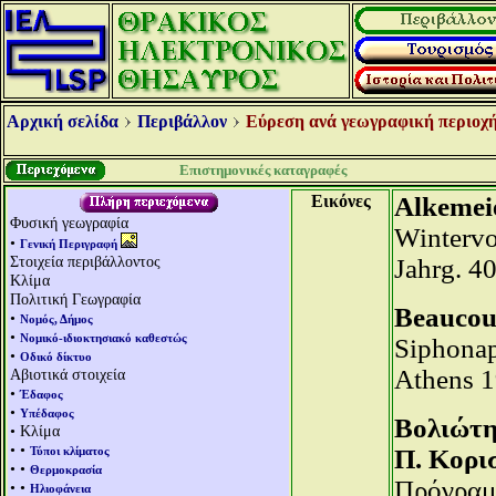
Αρχική σελίδα
Περιβάλλον
Εύρεση ανά γεωγραφική περιοχή
Επιστημονικές καταγραφές
Εικόνες
Alkemeie
Φυσική γεωγραφία
Wintervo
•
Γενική Περιγραφή
Στοιχεία περιβάλλοντος
Jahrg. 4
Κλίμα
Πολιτική Γεωγραφία
Beaucour
•
Νομός, Δήμος
•
Νομικό-ιδιοκτησιακό καθεστώς
Siphonapt
•
Οδικό δίκτυο
Athens 
Αβιοτικά στοιχεία
•
Έδαφος
•
Υπέδαφος
Βολιώτης
• Κλίμα
• •
Τύποι κλίματος
Π. Κορισ
• •
Θερμοκρασία
Πρόγραμ
• •
Ηλιοφάνεια