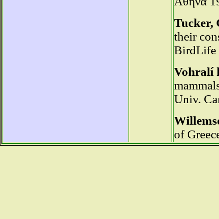
Αθήνα 1
Tucker, 
their con
BirdLife
Vohralí 
mammals 
Univ. Car
Willemse
of Greece