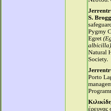
Jerrentr
S. Brogg
safeguar
Pygmy C
Egret
(Eg
albicilla
Natural 
Society.
Jerrentr
Porto Lag
managem
Programm
Κιλικίδη
έρευνας 