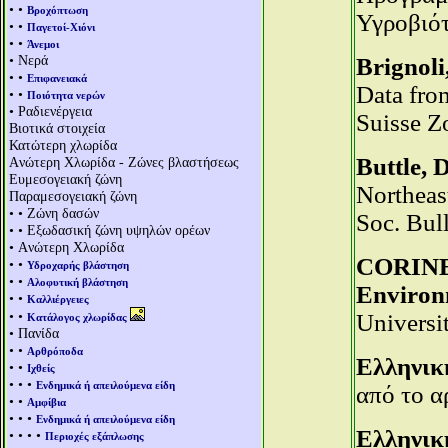
• •
Βροχόπτωση
Υγροβιό
• •
Παγετοί-Χιόνι
• •
Άνεμοι
• Νερά
Brignoli
• •
Επιφανειακά
Data fro
• •
Ποιότητα νερών
• Ραδιενέργεια
Suisse Zo
Βιοτικά στοιχεία
Κατώτερη χλωρίδα
Buttle, D
Aνώτερη Χλωρίδα - Ζώνες βλαστήσεως
Ευμεσογειακή ζώνη
Northeas
Παραμεσογειακή ζώνη
• • Ζώνη δασών
Soc. Bull
• • Εξωδασική ζώνη υψηλών ορέων
• Aνώτερη Χλωρίδα
CORINE 
• •
Υδροχαρής βλάστηση
• •
Αλοφυτική βλάστηση
Environm
• •
Καλλιέργειες
• •
Universi
Κατάλογος χλωρίδας
• Πανίδα
• •
Αρθρόποδα
Ελληνικ
• •
Ιχθείς
• • •
Ενδημικά ή απειλούμενα είδη
από το α
• •
Αμφίβια
• • •
Ενδημικά ή απειλούμενα είδη
Ελληνικ
• • • •
Περιοχές εξάπλωσης