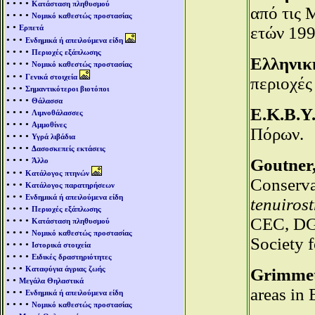
• • • •
Κατάσταση πληθυσμού
από τις 
• • • •
Νομικό καθεστώς προστασίας
• •
Ερπετά
ετών 199
• • •
Ενδημικά ή απειλούμενα είδη
• • • •
Περιοχές εξάπλωσης
Ελληνικ
• • • •
Νομικό καθεστώς προστασίας
• • •
Γενικά στοιχεία
περιοχές
• • •
Σημαντικότεροι βιοτόποι
• • • •
Θάλασσα
Ε.Κ.Β.Υ
• • • •
Λιμνοθάλασσες
• • • •
Αμμοθίνες
Πόρων.
• • • •
Υγρά λιβάδια
• • • •
Δασοσκεπείς εκτάσεις
• • • •
Goutner,
Άλλο
• • •
Κατάλογος πτηνών
Conserva
• • •
Κατάλογος παρατηρήσεων
• • •
Ενδημικά ή απειλούμενα είδη
tenuiros
• • • •
Περιοχές εξάπλωσης
• • • •
CEC, DG 
Κατάσταση πληθυσμού
• • • •
Νομικό καθεστώς προστασίας
Society f
• • • •
Ιστορικά στοιχεία
• • • •
Ειδικές δραστηριότητες
• • •
Καταφύγια άγριας ζωής
Grimmett
• •
Μεγάλα Θηλαστικά
areas in
• • •
Ενδημικά ή απειλούμενα είδη
• • • •
Νομικό καθεστώς προστασίας