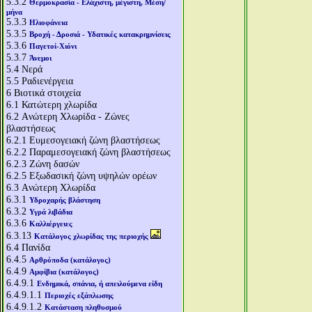
5.3.2
Θερμοκρασία - Ελάχιστη, μέγιστη, Μέση/
μήνα
5.3.3
Ηλιοφάνεια
5.3.5
Βροχή - Δροσιά - Υδατικές κατακρημνίσεις
5.3.6
Παγετοί-Χιόνι
5.3.7
Άνεμοι
5.4
Νερά
5.5
Ραδιενέργεια
6
Βιοτικά στοιχεία
6.1
Κατώτερη χλωρίδα
6.2
Aνώτερη Χλωρίδα - Ζώνες
βλαστήσεως
6.2.1
Ευμεσογειακή ζώνη βλαστήσεως
6.2.2
Παραμεσογειακή ζώνη βλαστήσεως
6.2.3
Ζώνη δασών
6.2.5
Εξωδασική ζώνη υψηλών ορέων
6.3
Aνώτερη Χλωρίδα
6.3.1
Υδροχαρής βλάστηση
6.3.2
Υγρά λιβάδια
6.3.6
Καλλιέργειες
6.3.13
Κατάλογος χλωρίδας της περιοχής
6.4
Πανίδα
6.4.5
Αρθρόποδα (κατάλογος)
6.4.9
Αμφίβια (κατάλογος)
6.4.9.1
Ενδημικά, σπάνια, ή απειλούμενα είδη
6.4.9.1.1
Περιοχές εξάπλωσης
6.4.9.1.2
Κατάσταση πληθυσμού