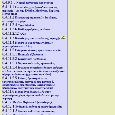
6.4.9.1.3
Νομικό καθεστώς προστασίας
6.4.11.1
Γενικά στοιχεία (μοναδικότητα της
περιοχής - για την Ελλάδα, Μεσόγειο, Ευρώπη,
Παγκόσμια)
6.4.11.2
Περιγραφή σημαντικών βιοτόπων,
κατανομή στο χώρο
6.4.11.2.4
Υγρά λιβάδια
6.4.11.2.6
Καλλιεργούμενες εκτάσεις
6.4.11.2.12
Άλλο
6.4.11.3
Κατάλογος των πτηνών της περιοχής
6.4.11.4
Κατάλογος μεσοχειμωνιάτικων
παρατηρήσεων κατά έτη
6.4.11.5
Ενδημικά, σπάνια, ή απειλούμενα είδη
6.4.11.5.1
Περιοχές εξάπλωσης
6.4.11.5.2
Κατάσταση πληθυσμού
6.4.11.5.3
Νομικό καθεστώς προστασίας
6.4.11.5.4
Ιστορικά στοιχεία (είδη που υπήρχαν
και δεν απαντώνται σήμερα, είδη που εμφανίζονται
σήμερα ενώ δεν υπήρχαν στο παρελθόν)
6.4.11.5.5
Ειδικές δραστηριότητες
(απελευθερώσεις, απαγορεύσεις κυνηγιού,
δακτυλιώσεις, περιθάλψεις, καταμετρήσεις
πληθυσμών, συστηματικές παρατηρήσεις)
6.4.11.6
Καταφύγια άγριας ζωής στον
παρακείμενο χώρο, άμεσα συνδεδεμένα με την
περιοχή
6.4.12
Μεγάλα Θηλαστικά (κατάλογος)
6.4.12.1
Ενδημικά, σπάνια, ή απειλούμενα είδη
6.4.12.1.3
Νομικό καθεστώς προστασίας