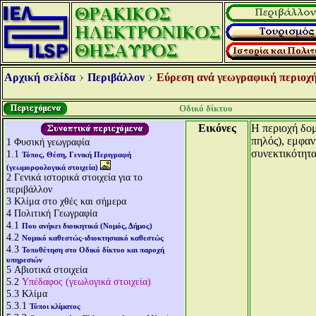
Αρχική σελίδα
Περιβάλλον
Εύρεση ανά γεωγραφική περιοχή
Οδικό δίκτυο
Εικόνες
Η περιοχή δομ
πηλός), εμφαν
1
Φυσική γεωγραφία
συνεκτικότητα
1.1
Τόπος, Θέση, Γενική Περιγραφή
(γεωμορφολογικά στοιχεία)
2
Γενικά ιστορικά στοιχεία για το
περιβάλλον
3
Κλίμα στο χθές και σήμερα
4
Πολιτική Γεωγραφία
4.1
Που ανήκει διοικητικά (Νομός, Δήμος)
4.2
Νομικό καθεστώς-ιδιοκτησιακό καθεστώς
4.3
Τοποθέτηση στο Οδικό δίκτυο και παροχή
υπηρεσιών
5
Αβιοτικά στοιχεία
5.2
Υπέδαφος (γεωλογικά στοιχεία)
5.3
Κλίμα
5.3.1
Τύποι κλίματος