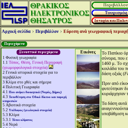
Αρχική σελίδα
Περιβάλλον
Εύρεση ανά γεωγραφική περιοχή
Εικόνες
Το Παπίκιο όρ
1
Φυσική γεωγραφία
σύνορα, που ε
1.1
Τόπος, Θέση, Γενική Περιγραφή
1460 μ. Το σχ
(γεωμορφολογικά στοιχεία)
κοιλάδα του 
2
Γενικά ιστορικά στοιχεία για το
δάση οξιάς (
F
περιβάλλον
3
Κλίμα στο χθές και σήμερα
Πριν από είκο
4
Πολιτική Γεωγραφία
φυτεύτηκαν δι
4.1
Που ανήκει διοικητικά (Νομός, Δήμος)
κυριάρχησαν 
4.3
Τοποθέτηση στο Οδικό δίκτυο και παροχή
υπηρεσιών
Τα δάση αυτά 
5
Αβιοτικά στοιχεία
αναγεννιούντα
5.2
Υπέδαφος (γεωλογικά στοιχεία)
υποβάθμιση κα
5.3
Κλίμα
5.3.1
Τύποι κλίματος
5.4
Νερά