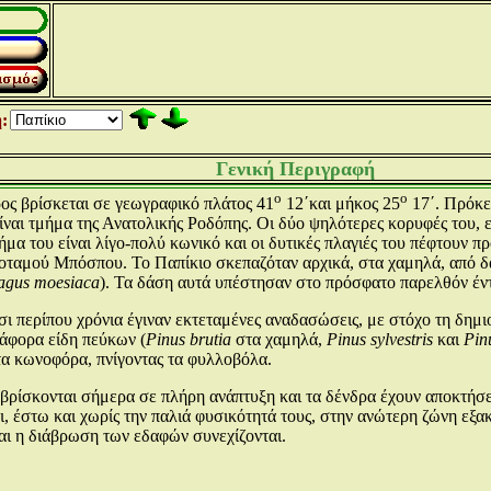
:
Γενική Περιγραφή
ο
ο
ος βρίσκεται σε γεωγραφικό πλάτος 41
12΄και μήκος 25
17΄. Πρόκε
ίναι τμήμα της Ανατολικής Ροδόπης. Οι δύο ψηλότερες κορυφές του, ε
ήμα του είναι λίγο-πολύ κωνικό και οι δυτικές πλαγιές του πέφτουν 
ποταμού Μπόσπου. Το Παπίκιο σκεπαζόταν αρχικά, στα χαμηλά, από 
agus moesiaca
). Τα δάση αυτά υπέστησαν στο πρόσφατο παρελθόν έν
σι περίπου χρόνια έγιναν εκτεταμένες αναδασώσεις, με στόχο τη δ
άφορα είδη πεύκων (
Pinus brutia
στα χαμηλά,
Pinus sylvestris
και
Pin
τα κωνοφόρα, πνίγοντας τα φυλλοβόλα.
βρίσκονται σήμερα σε πλήρη ανάπτυξη και τα δένδρα έχουν αποκτήσε
ι, έστω και χωρίς την παλιά φυσικότητά τους, στην ανώτερη ζώνη εξα
ι η διάβρωση των εδαφών συνεχίζονται.