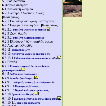
5.5
Ραδιενέργεια
6
Βιοτικά στοιχεία
6.1
Κατώτερη χλωρίδα
6.2
Aνώτερη Χλωρίδα - Ζώνες
βλαστήσεως
6.2.1
Ευμεσογειακή ζώνη βλαστήσεως
6.2.2
Παραμεσογειακή ζώνη βλαστήσεως
6.2.2.2
Υποζώνη Quercion confertae
6.2.3
Ζώνη δασών
6.2.3.2
Υποζώνη Fagion moesiacae
6.2.5
Εξωδασική ζώνη υψηλών ορέων
6.3
Aνώτερη Χλωρίδα
6.3.11
Υποαλπική ζώνη
6.3.13
Κατάλογος χλωρίδας της περιοχής
6.3.13.1
Ενδημικά, σπάνια, ή απειλούμενα είδη
6.4
Πανίδα
6.4.1
Γενική περιγραφή βιοτόπων (κύρια
χαρακτηριστικά)
6.4.5
Αρθρόποδα (κατάλογος)
6.4.9
Αμφίβια (κατάλογος)
6.4.9.1
Ενδημικά, σπάνια, ή απειλούμενα είδη
6.4.9.1.1
Περιοχές εξάπλωσης
6.4.9.1.3
Νομικό καθεστώς προστασίας
6.4.10
Ερπετά (κατάλογος)
6.4.10.1
Ενδημικά, σπάνια, ή απειλούμενα είδη
6.4.10.1.1
Περιοχές εξάπλωσης