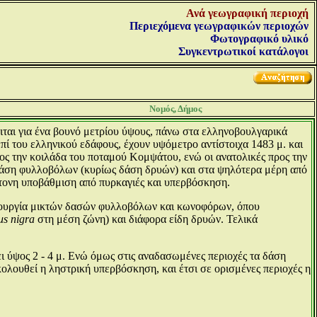
Ανά γεωγραφική περιοχή
Περιεχόμενα γεωγραφικών περιοχών
Φωτογραφικό υλικό
Συγκεντρωτικοί κατάλογοι
Νομός, Δήμος
ιται για ένα βουνό μετρίου ύψους, πάνω στα ελληνοβουλγαρικά
πί του ελληνικού εδάφους, έχουν υψόμετρο αντίστοιχα 1483 μ. και
προς την κοιλάδα του ποταμού Κομψάτου, ενώ οι ανατολικές προς την
δάση φυλλοβόλων (κυρίως δάση δρυών) και στα ψηλότερα μέρη από
τονη υποβάθμιση από πυρκαγιές και υπερβόσκηση.
ημιουργία μικτών δασών φυλλοβόλων και κωνοφόρων, όπου
us nigra
στη μέση ζώνη) και διάφορα είδη δρυών. Τελικά
ι ύψος 2 - 4 μ. Ενώ όμως στις αναδασωμένες περιοχές τα δάση
κολουθεί η ληστρική υπερβόσκηση, και έτσι σε ορισμένες περιοχές η