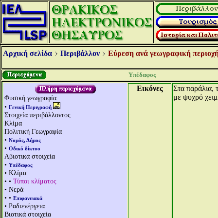
Αρχική σελίδα
Περιβάλλον
Εύρεση ανά γεωγραφική περιοχή
Υπέδαφος
Εικόνες
Στα παράλια, 
με ψυχρό χει
Φυσική γεωγραφία
•
Γενική Περιγραφή
Στοιχεία περιβάλλοντος
Κλίμα
Πολιτική Γεωγραφία
•
Νομός, Δήμος
•
Οδικό δίκτυο
Αβιοτικά στοιχεία
•
Υπέδαφος
• Κλίμα
• •
Τύποι κλίματος
• Νερά
• •
Επιφανειακά
• Ραδιενέργεια
Βιοτικά στοιχεία