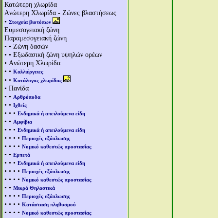
Κατώτερη χλωρίδα
Aνώτερη Χλωρίδα - Ζώνες βλαστήσεως
•
Στοιχεία βιοτόπων
Ευμεσογειακή ζώνη
Παραμεσογειακή ζώνη
• • Ζώνη δασών
• • Εξωδασική ζώνη υψηλών ορέων
• Aνώτερη Χλωρίδα
• •
Καλλιέργειες
• •
Κατάλογος χλωρίδας
• Πανίδα
• •
Αρθρόποδα
• •
Ιχθείς
• • •
Ενδημικά ή απειλούμενα είδη
• •
Αμφίβια
• • •
Ενδημικά ή απειλούμενα είδη
• • • •
Περιοχές εξάπλωσης
• • • •
Νομικό καθεστώς προστασίας
• •
Ερπετά
• • •
Ενδημικά ή απειλούμενα είδη
• • • •
Περιοχές εξάπλωσης
• • • •
Νομικό καθεστώς προστασίας
• •
Μικρά Θηλαστικά
• • • •
Περιοχές εξάπλωσης
• • • •
Κατάσταση πληθυσμού
• • • •
Νομικό καθεστώς προστασίας