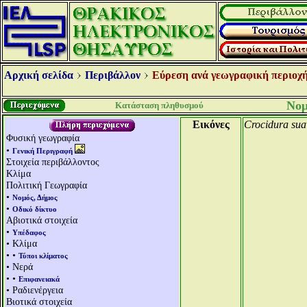
Αρχική σελίδα
Περιβάλλον
Εύρεση ανά γεωγραφική περιοχή
Νομ
Κατάσταση πληθυσμού
Εικόνες
Crocidura sua
Φυσική γεωγραφία
•
Γενική Περιγραφή
Στοιχεία περιβάλλοντος
Κλίμα
Πολιτική Γεωγραφία
•
Νομός, Δήμος
•
Οδικό δίκτυο
Αβιοτικά στοιχεία
•
Υπέδαφος
• Κλίμα
• •
Τύποι κλίματος
• Νερά
• •
Επιφανειακά
• Ραδιενέργεια
Βιοτικά στοιχεία