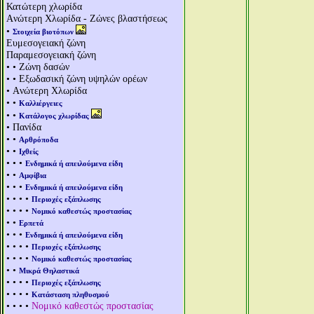
Κατώτερη χλωρίδα
Aνώτερη Χλωρίδα - Ζώνες βλαστήσεως
•
Στοιχεία βιοτόπων
Ευμεσογειακή ζώνη
Παραμεσογειακή ζώνη
• • Ζώνη δασών
• • Εξωδασική ζώνη υψηλών ορέων
• Aνώτερη Χλωρίδα
• •
Καλλιέργειες
• •
Κατάλογος χλωρίδας
• Πανίδα
• •
Αρθρόποδα
• •
Ιχθείς
• • •
Ενδημικά ή απειλούμενα είδη
• •
Αμφίβια
• • •
Ενδημικά ή απειλούμενα είδη
• • • •
Περιοχές εξάπλωσης
• • • •
Νομικό καθεστώς προστασίας
• •
Ερπετά
• • •
Ενδημικά ή απειλούμενα είδη
• • • •
Περιοχές εξάπλωσης
• • • •
Νομικό καθεστώς προστασίας
• •
Μικρά Θηλαστικά
• • • •
Περιοχές εξάπλωσης
• • • •
Κατάσταση πληθυσμού
• • • •
Νομικό καθεστώς προστασίας