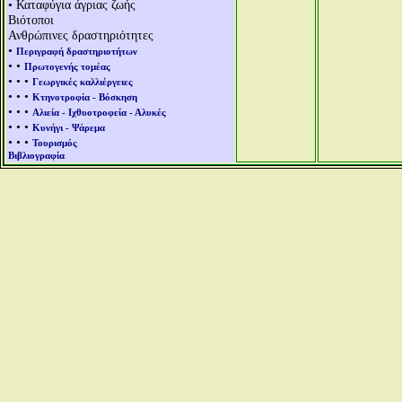
• Καταφύγια άγριας ζωής
Βιότοποι
Ανθρώπινες δραστηριότητες
•
Περιγραφή δραστηριοτήτων
• •
Πρωτογενής τομέας
• • •
Γεωργικές καλλιέργειες
• • •
Κτηνοτροφία - Βόσκηση
• • •
Αλιεία - Ιχθυοτροφεία - Αλυκές
• • •
Κυνήγι - Ψάρεμα
• • •
Τουρισμός
Βιβλιογραφία