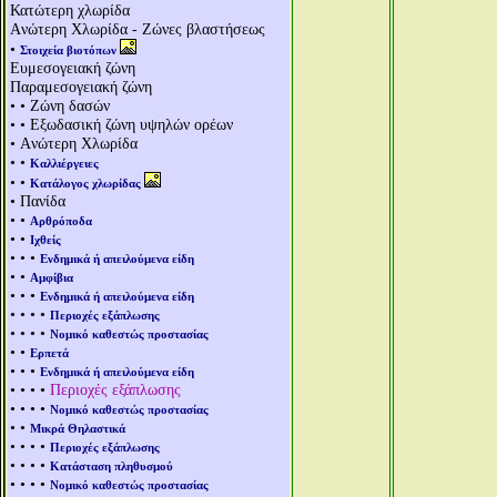
Κατώτερη χλωρίδα
Aνώτερη Χλωρίδα - Ζώνες βλαστήσεως
•
Στοιχεία βιοτόπων
Ευμεσογειακή ζώνη
Παραμεσογειακή ζώνη
• • Ζώνη δασών
• • Εξωδασική ζώνη υψηλών ορέων
• Aνώτερη Χλωρίδα
• •
Καλλιέργειες
• •
Κατάλογος χλωρίδας
• Πανίδα
• •
Αρθρόποδα
• •
Ιχθείς
• • •
Ενδημικά ή απειλούμενα είδη
• •
Αμφίβια
• • •
Ενδημικά ή απειλούμενα είδη
• • • •
Περιοχές εξάπλωσης
• • • •
Νομικό καθεστώς προστασίας
• •
Ερπετά
• • •
Ενδημικά ή απειλούμενα είδη
• • • •
Περιοχές εξάπλωσης
• • • •
Νομικό καθεστώς προστασίας
• •
Μικρά Θηλαστικά
• • • •
Περιοχές εξάπλωσης
• • • •
Κατάσταση πληθυσμού
• • • •
Νομικό καθεστώς προστασίας