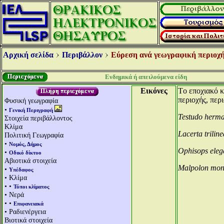
Αρχική σελίδα
Περιβάλλον
Εύρεση ανά γεωγραφική περιοχή
Ενδημικά ή απειλούμενα είδη
Εικόνες
Tο εποχιακό κ
περιοχής, περ
Φυσική γεωγραφία
•
Γενική Περιγραφή
Testudo herm
Στοιχεία περιβάλλοντος
Κλίμα
Lacerta triline
Πολιτική Γεωγραφία
•
Νομός, Δήμος
Ophisops eleg
•
Οδικό δίκτυο
Αβιοτικά στοιχεία
Malpolon mon
•
Υπέδαφος
• Κλίμα
• •
Τύποι κλίματος
• Νερά
• •
Επιφανειακά
• Ραδιενέργεια
Βιοτικά στοιχεία