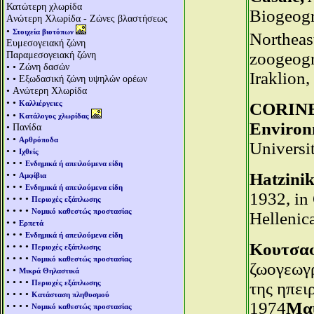
Κατώτερη χλωρίδα
Biogeogr
Aνώτερη Χλωρίδα - Ζώνες βλαστήσεως
•
Στοιχεία βιοτόπων
Northeas
Ευμεσογειακή ζώνη
Παραμεσογειακή ζώνη
zoogeogr
• • Ζώνη δασών
Iraklion,
• • Εξωδασική ζώνη υψηλών ορέων
• Aνώτερη Χλωρίδα
• •
Καλλιέργειες
CORINE 
• •
Κατάλογος χλωρίδας
Environm
• Πανίδα
• •
Αρθρόποδα
Universi
• •
Ιχθείς
• • •
Ενδημικά ή απειλούμενα είδη
• •
Hatzinik
Αμφίβια
• • •
Ενδημικά ή απειλούμενα είδη
1932, in
• • • •
Περιοχές εξάπλωσης
• • • •
Νομικό καθεστώς προστασίας
Hellenic
• •
Ερπετά
• • •
Ενδημικά ή απειλούμενα είδη
Κουτσαφ
• • • •
Περιοχές εξάπλωσης
• • • •
Νομικό καθεστώς προστασίας
ζωογεωγ
• •
Μικρά Θηλαστικά
• • • •
Περιοχές εξάπλωσης
της ηπει
• • • •
Κατάσταση πληθυσμού
1974
Μαυ
• • • •
Νομικό καθεστώς προστασίας