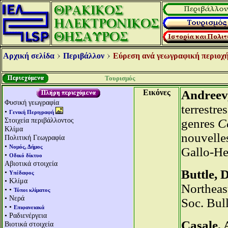
Αρχική σελίδα
Περιβάλλον
Εύρεση ανά γεωγραφική περιοχή
Τουρισμός
Εικόνες
Andreev,
Φυσική γεωγραφία
terrestre
•
Γενική Περιγραφή
Στοιχεία περιβάλλοντος
genres
C
Κλίμα
nouvelles
Πολιτική Γεωγραφία
•
Νομός, Δήμος
Gallo-He
•
Οδικό δίκτυο
Αβιοτικά στοιχεία
Buttle, D
•
Υπέδαφος
• Κλίμα
Northeas
• •
Τύποι κλίματος
• Νερά
Soc. Bull
• •
Επιφανειακά
• Ραδιενέργεια
Casale, 
Βιοτικά στοιχεία