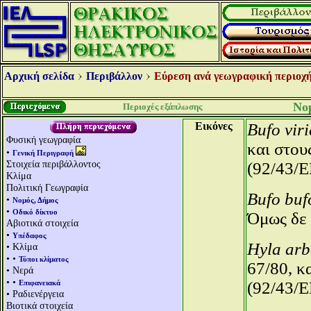
Αρχική σελίδα
Περιβάλλον
Εύρεση ανά γεωγραφική περιοχή
Νο
Περιοχές εξάπλωσης
Εικόνες
Bufo viri
Φυσική γεωγραφία
και στου
•
Γενική Περιγραφή
Στοιχεία περιβάλλοντος
(92/43/E
Κλίμα
Πολιτική Γεωγραφία
Bufo buf
•
Νομός, Δήμος
•
Οδικό δίκτυο
Όμως δε 
Αβιοτικά στοιχεία
•
Υπέδαφος
Hyla arb
• Κλίμα
• •
Τύποι κλίματος
67/80, κ
• Νερά
• •
Επιφανειακά
(92/43/E
• Ραδιενέργεια
Βιοτικά στοιχεία