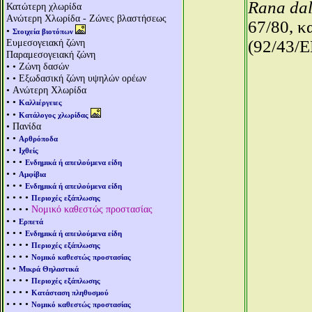
Rana da
Κατώτερη χλωρίδα
Aνώτερη Χλωρίδα - Ζώνες βλαστήσεως
67/80, κ
•
Στοιχεία βιοτόπων
Ευμεσογειακή ζώνη
(92/43/E
Παραμεσογειακή ζώνη
• • Ζώνη δασών
• • Εξωδασική ζώνη υψηλών ορέων
• Aνώτερη Χλωρίδα
• •
Καλλιέργειες
• •
Κατάλογος χλωρίδας
• Πανίδα
• •
Αρθρόποδα
• •
Ιχθείς
• • •
Ενδημικά ή απειλούμενα είδη
• •
Αμφίβια
• • •
Ενδημικά ή απειλούμενα είδη
• • • •
Περιοχές εξάπλωσης
• • • •
Νομικό καθεστώς προστασίας
• •
Ερπετά
• • •
Ενδημικά ή απειλούμενα είδη
• • • •
Περιοχές εξάπλωσης
• • • •
Νομικό καθεστώς προστασίας
• •
Μικρά Θηλαστικά
• • • •
Περιοχές εξάπλωσης
• • • •
Κατάσταση πληθυσμού
• • • •
Νομικό καθεστώς προστασίας