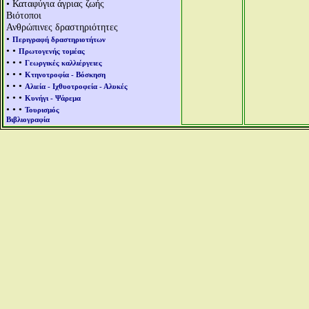
• Καταφύγια άγριας ζωής
Βιότοποι
Ανθρώπινες δραστηριότητες
•
Περιγραφή δραστηριοτήτων
• •
Πρωτογενής τομέας
• • •
Γεωργικές καλλιέργειες
• • •
Κτηνοτροφία - Βόσκηση
• • •
Αλιεία - Ιχθυοτροφεία - Αλυκές
• • •
Κυνήγι - Ψάρεμα
• • •
Τουρισμός
Βιβλιογραφία