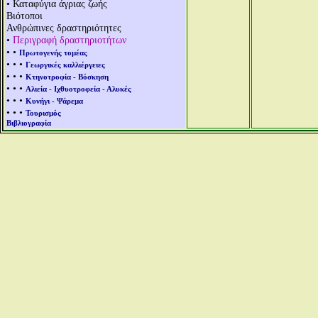
• Καταφύγια άγριας ζωής
Βιότοποι
Ανθρώπινες δραστηριότητες
•
Περιγραφή δραστηριοτήτων
• •
Πρωτογενής τομέας
• • •
Γεωργικές καλλιέργειες
• • •
Κτηνοτροφία - Βόσκηση
• • •
Αλιεία - Ιχθυοτροφεία - Αλυκές
• • •
Κυνήγι - Ψάρεμα
• • •
Τουρισμός
Βιβλιογραφία