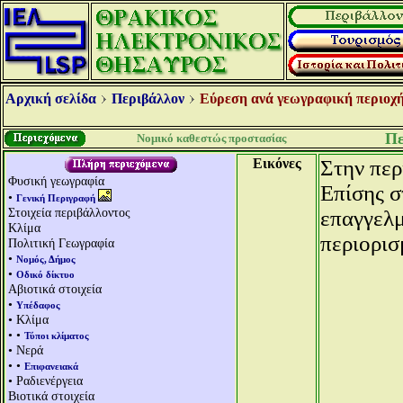
Αρχική σελίδα
Περιβάλλον
Εύρεση ανά γεωγραφική περιοχή
Πε
Νομικό καθεστώς προστασίας
Εικόνες
Στην περ
Φυσική γεωγραφία
Επίσης σ
•
Γενική Περιγραφή
Στοιχεία περιβάλλοντος
επαγγελμ
Κλίμα
περιορισ
Πολιτική Γεωγραφία
•
Νομός, Δήμος
•
Οδικό δίκτυο
Αβιοτικά στοιχεία
•
Υπέδαφος
• Κλίμα
• •
Τύποι κλίματος
• Νερά
• •
Επιφανειακά
• Ραδιενέργεια
Βιοτικά στοιχεία