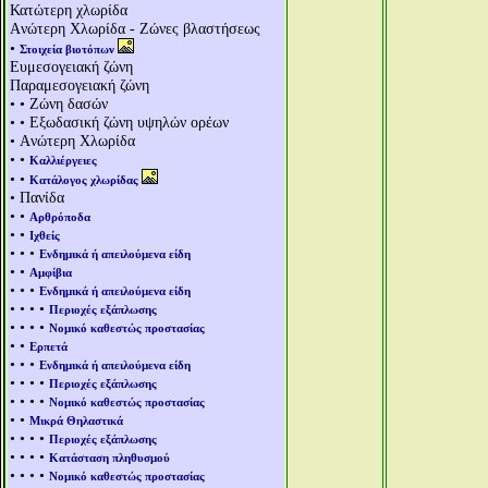
Κατώτερη χλωρίδα
Aνώτερη Χλωρίδα - Ζώνες βλαστήσεως
•
Στοιχεία βιοτόπων
Ευμεσογειακή ζώνη
Παραμεσογειακή ζώνη
• • Ζώνη δασών
• • Εξωδασική ζώνη υψηλών ορέων
• Aνώτερη Χλωρίδα
• •
Καλλιέργειες
• •
Κατάλογος χλωρίδας
• Πανίδα
• •
Αρθρόποδα
• •
Ιχθείς
• • •
Ενδημικά ή απειλούμενα είδη
• •
Αμφίβια
• • •
Ενδημικά ή απειλούμενα είδη
• • • •
Περιοχές εξάπλωσης
• • • •
Νομικό καθεστώς προστασίας
• •
Ερπετά
• • •
Ενδημικά ή απειλούμενα είδη
• • • •
Περιοχές εξάπλωσης
• • • •
Νομικό καθεστώς προστασίας
• •
Μικρά Θηλαστικά
• • • •
Περιοχές εξάπλωσης
• • • •
Κατάσταση πληθυσμού
• • • •
Νομικό καθεστώς προστασίας