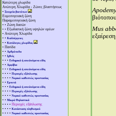
Κατώτερη χλωρίδα
Aνώτερη Χλωρίδα - Ζώνες βλαστήσεως
Apodemys
•
Στοιχεία βιοτόπων
Ευμεσογειακή ζώνη
βιότοπου
Παραμεσογειακή ζώνη
• • Ζώνη δασών
Mus abbo
• • Εξωδασική ζώνη υψηλών ορέων
• Aνώτερη Χλωρίδα
εξαίρεση
• •
Καλλιέργειες
• •
Κατάλογος χλωρίδας
• Πανίδα
• •
Αρθρόποδα
• •
Ιχθείς
• • •
Ενδημικά ή απειλούμενα είδη
• •
Αμφίβια
• • •
Ενδημικά ή απειλούμενα είδη
• • • •
Περιοχές εξάπλωσης
• • • •
Νομικό καθεστώς προστασίας
• •
Ερπετά
• • •
Ενδημικά ή απειλούμενα είδη
• • • •
Περιοχές εξάπλωσης
• • • •
Νομικό καθεστώς προστασίας
• •
Μικρά Θηλαστικά
• • • •
Περιοχές εξάπλωσης
• • • •
Κατάσταση πληθυσμού
• • • •
Νομικό καθεστώς προστασίας