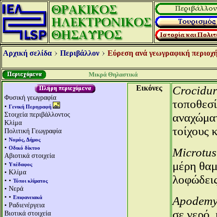
Αρχική σελίδα
Περιβάλλον
Εύρεση ανά γεωγραφική περιοχή
Μικρά Θηλαστικά
Εικόνες
Crocidur
Φυσική γεωγραφία
τοποθεσί
•
Γενική Περιγραφή
Στοιχεία περιβάλλοντος
αναχώματ
Κλίμα
τοίχους 
Πολιτική Γεωγραφία
•
Νομός, Δήμος
•
Οδικό δίκτυο
Microtus
Αβιοτικά στοιχεία
μέρη θαμ
•
Υπέδαφος
• Κλίμα
λοφώδεις
• •
Τύποι κλίματος
• Νερά
• •
Επιφανειακά
Apodemys
• Ραδιενέργεια
σε νερό,
Βιοτικά στοιχεία