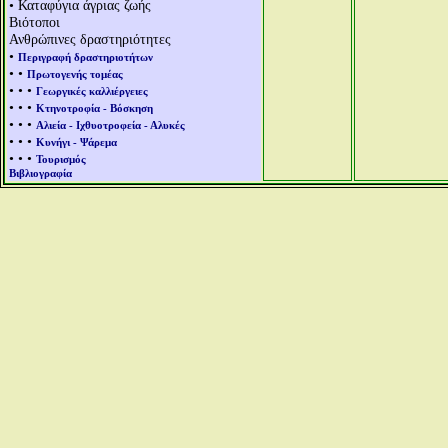
• Καταφύγια άγριας ζωής
Βιότοποι
Ανθρώπινες δραστηριότητες
•
Περιγραφή δραστηριοτήτων
• •
Πρωτογενής τομέας
• • •
Γεωργικές καλλιέργειες
• • •
Κτηνοτροφία - Βόσκηση
• • •
Αλιεία - Ιχθυοτροφεία - Αλυκές
• • •
Κυνήγι - Ψάρεμα
• • •
Τουρισμός
Βιβλιογραφία