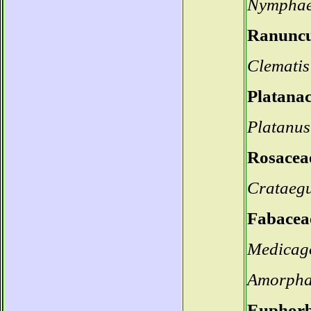
Nymphae
Ranuncu
Clematis
Platana
Platanus
Rosacea
Crataegu
Fabacea
Medicag
Amorpha 
Euphorb