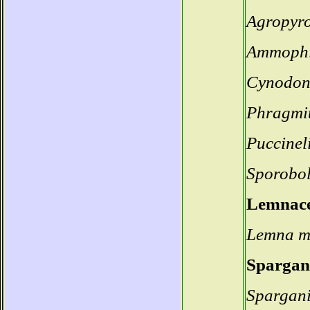
Agropyro
Ammophil
Cynodon 
Phragmite
Puccineli
Sporobol
Lemnac
Lemna m
Spargan
Spargani