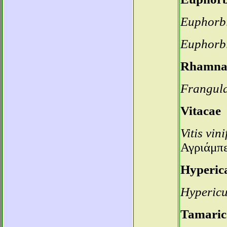
Euphorbi
Euphorbi
Rhamna
Frangula
Vitacae
Vitis vin
Αγριάμπ
Hyperica
Hyperic
Tamaric