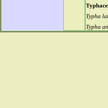
Typhace
Typha lat
Typha an