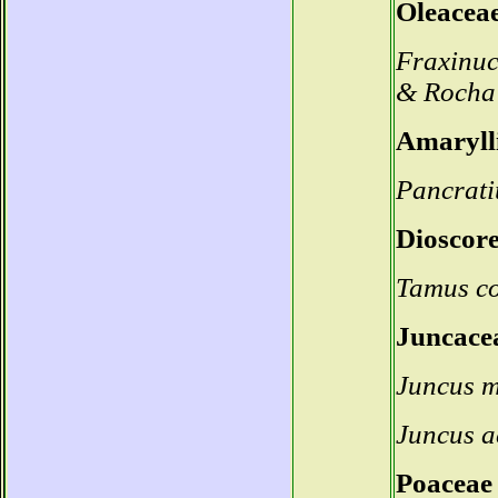
Oleacea
Fraxinuc
& Roch
Amaryll
Pancrat
Dioscor
Tamus c
Juncace
Juncus 
Juncus a
Poaceae