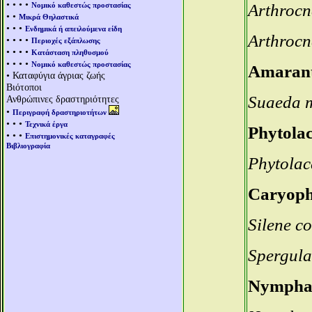
• • • •
Νομικό καθεστώς προστασίας
Arthrocn
• •
Μικρά Θηλαστικά
• • •
Ενδημικά ή απειλούμενα είδη
Arthrocn
• • • •
Περιοχές εξάπλωσης
• • • •
Κατάσταση πληθυσμού
• • • •
Νομικό καθεστώς προστασίας
Amaran
• Καταφύγια άγριας ζωής
Βιότοποι
Suaeda m
Ανθρώπινες δραστηριότητες
•
Περιγραφή δραστηριοτήτων
• • •
Τεχνικά έργα
Phytola
• • •
Επιστημονικές καταγραφές
Βιβλιογραφία
Phytolac
Caryoph
Silene co
Spergular
Nympha