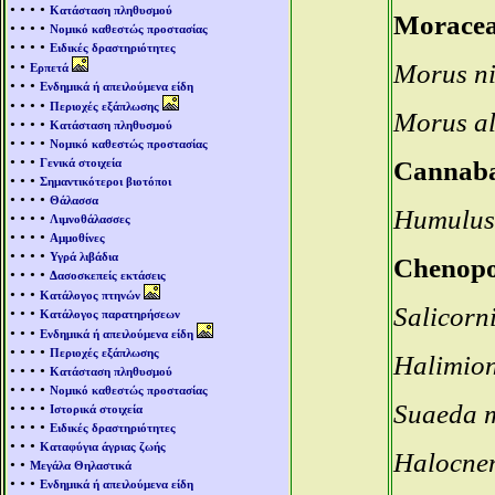
• • • •
Κατάσταση πληθυσμού
Morace
• • • •
Νομικό καθεστώς προστασίας
• • • •
Ειδικές δραστηριότητες
• •
Morus ni
Ερπετά
• • •
Ενδημικά ή απειλούμενα είδη
• • • •
Περιοχές εξάπλωσης
Morus a
• • • •
Κατάσταση πληθυσμού
• • • •
Νομικό καθεστώς προστασίας
• • •
Γενικά στοιχεία
Cannab
• • •
Σημαντικότεροι βιοτόποι
• • • •
Θάλασσα
Humulus 
• • • •
Λιμνοθάλασσες
• • • •
Αμμοθίνες
• • • •
Υγρά λιβάδια
Chenopo
• • • •
Δασοσκεπείς εκτάσεις
• • •
Κατάλογος πτηνών
Salicorn
• • •
Κατάλογος παρατηρήσεων
• • •
Ενδημικά ή απειλούμενα είδη
• • • •
Περιοχές εξάπλωσης
Halimion
• • • •
Κατάσταση πληθυσμού
• • • •
Νομικό καθεστώς προστασίας
• • • •
Suaeda m
Ιστορικά στοιχεία
• • • •
Ειδικές δραστηριότητες
• • •
Καταφύγια άγριας ζωής
Halocne
• •
Μεγάλα Θηλαστικά
• • •
Ενδημικά ή απειλούμενα είδη