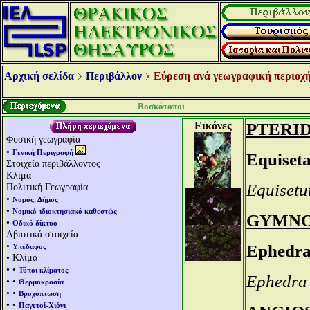
Αρχική σελίδα
Περιβάλλον
Εύρεση ανά γεωγραφική περιοχή
Βοσκότοποι
Εικόνες
PTERI
Φυσική γεωγραφία
•
Γενική Περιγραφή
Equiset
Στοιχεία περιβάλλοντος
Κλίμα
Equisetu
Πολιτική Γεωγραφία
•
Νομός, Δήμος
•
Νομικό-ιδιοκτησιακό καθεστώς
GYMN
•
Οδικό δίκτυο
Αβιοτικά στοιχεία
•
Ephedra
Υπέδαφος
• Κλίμα
• •
Τύποι κλίματος
Ephedra 
• •
Θερμοκρασία
• •
Βροχόπτωση
• •
Παγετοί-Χιόνι