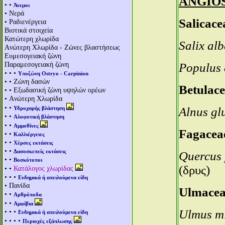
ANGIO
• •
Άνεμοι
• Νερά
Salicace
• Ραδιενέργεια
Βιοτικά στοιχεία
Κατώτερη χλωρίδα
Salix al
Aνώτερη Χλωρίδα - Ζώνες βλαστήσεως
Ευμεσογειακή ζώνη
Παραμεσογειακή ζώνη
Populus 
• • •
Υποζώνη Ostryo - Carpinion
• • Ζώνη δασών
Betulac
• • Εξωδασική ζώνη υψηλών ορέων
• Aνώτερη Χλωρίδα
• •
Υδροχαρής βλάστηση
Alnus gl
• •
Αλοφυτική βλάστηση
• •
Αμμοθίνες
Fagacea
• •
Καλλιέργειες
• •
Χέρσες εκτάσεις
• •
Δασοσκεπείς εκτάσεις
Quercus 
• •
Βοσκότοποι
(δρυς)
• •
Κατάλογος χλωρίδας
• • •
Ενδημικά ή απειλούμενα είδη
• Πανίδα
Ulmacea
• •
Αρθρόποδα
• •
Αμφίβια
• • •
Ulmus m
Ενδημικά ή απειλούμενα είδη
• • • •
Περιοχές εξάπλωσης