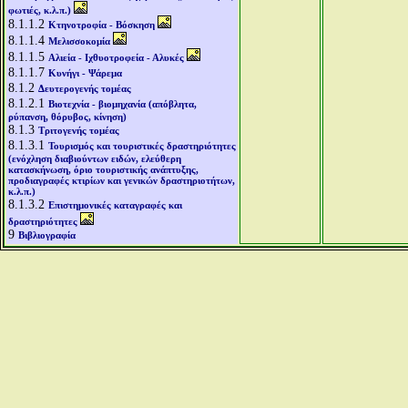
φωτιές, κ.λ.π.)
8.1.1.2
Κτηνοτροφία - Βόσκηση
8.1.1.4
Μελισσοκομία
8.1.1.5
Αλιεία - Ιχθυοτροφεία - Αλυκές
8.1.1.7
Κυνήγι - Ψάρεμα
8.1.2
Δευτερογενής τομέας
8.1.2.1
Βιοτεχνία - βιομηχανία (απόβλητα,
ρύπανση, θόρυβος, κίνηση)
8.1.3
Τριτογενής τομέας
8.1.3.1
Τουρισμός και τουριστικές δραστηριότητες
(ενόχληση διαβιούντων ειδών, ελεύθερη
κατασκήνωση, όριο τουριστικής ανάπτυξης,
προδιαγραφές κτιρίων και γενικών δραστηριοτήτων,
κ.λ.π.)
8.1.3.2
Επιστημονικές καταγραφές και
δραστηριότητες
9
Βιβλιογραφία