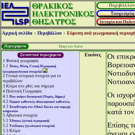
Αρχική σελίδα
Περιβάλλον
Εύρεση ανά γεωγραφική περιοχή
Παγετοί-Χιόνι
Εικόνες
Οι επικρ
1
Φυσική γεωγραφία
Βορειοαν
1.1
Τόπος, Θέση, Γενική Περιγραφή
Νοτιοδυτ
(γεωμορφολογικά στοιχεία)
2
Γενικά ιστορικά στοιχεία για το
Νοτιοανα
περιβάλλον
3
Κλίμα στο χθές και σήμερα
4
Πολιτική Γεωγραφία
Οι ισχυρ
4.1
Που ανήκει διοικητικά (Νομός, Δήμος)
4.2
παρουσιά
Νομικό καθεστώς-ιδιοκτησιακό καθεστώς
4.3
Τοποθέτηση στο Οδικό δίκτυο και παροχή
κατά τον
υπηρεσιών
5
Αβιοτικά στοιχεία
5.1
Έδαφος (γενική περιγραφή)
Επίσης τ
5.2
Υπέδαφος (γεωλογικά στοιχεία)
5.3
Κλίμα
άνεμοι ε