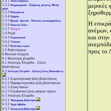
5.3.1
Τύποι κλίματος
μερικές 
5.3.2
Θερμοκρασία - Ελάχιστη, μέγιστη, Μέση/
μήνα
ξηροθερμ
5.3.3
Ηλιοφάνεια
5.3.4
Ομίχλη
5.3.5
Βροχή - Δροσιά - Υδατικές κατακρημνίσεις
Η επικρά
5.3.6
Παγετοί-Χιόνι
5.3.7
Άνεμοι
ανέμων, 
5.4
Νερά
και στην
5.4.1
Επιφανειακά
5.4.2
Υπόγεια
ανεμπόδι
5.4.3
Ποιότητα νερών
5.5
Ραδιενέργεια
προς το 
6
Βιοτικά στοιχεία
6.1
Κατώτερη χλωρίδα
6.2
Aνώτερη Χλωρίδα - Ζώνες
βλαστήσεως
6.2
Aνώτερη Χλωρίδα - Ζώνη ή ζώνες βλαστήσεως
6.2.1
Ευμεσογειακή ζώνη βλαστήσεως
6.2.2
Παραμεσογειακή ζώνη βλαστήσεως
6.2.3
Ζώνη δασών
6.2.5
Εξωδασική ζώνη υψηλών ορέων
6.3
Aνώτερη Χλωρίδα
6.3.1
Υδροχαρής βλάστηση
6.3.2
Υγρά λιβάδια
6.3.3
Αλοφυτική βλάστηση