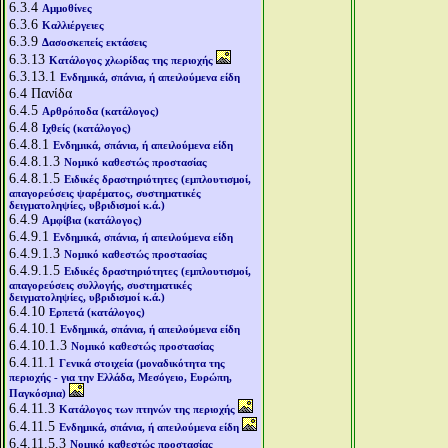
6.3.4
Αμμοθίνες
6.3.6
Καλλιέργειες
6.3.9
Δασοσκεπείς εκτάσεις
6.3.13
Κατάλογος χλωρίδας της περιοχής
6.3.13.1
Ενδημικά, σπάνια, ή απειλούμενα είδη
6.4
Πανίδα
6.4.5
Αρθρόποδα (κατάλογος)
6.4.8
Ιχθείς (κατάλογος)
6.4.8.1
Ενδημικά, σπάνια, ή απειλούμενα είδη
6.4.8.1.3
Νομικό καθεστώς προστασίας
6.4.8.1.5
Ειδικές δραστηριότητες (εμπλουτισμοί,
απαγορεύσεις ψαρέματος, συστηματικές
δειγματοληψίες, υβριδισμοί κ.ά.)
6.4.9
Αμφίβια (κατάλογος)
6.4.9.1
Ενδημικά, σπάνια, ή απειλούμενα είδη
6.4.9.1.3
Νομικό καθεστώς προστασίας
6.4.9.1.5
Ειδικές δραστηριότητες (εμπλουτισμοί,
απαγορεύσεις συλλογής, συστηματικές
δειγματοληψίες, υβριδισμοί κ.ά.)
6.4.10
Ερπετά (κατάλογος)
6.4.10.1
Ενδημικά, σπάνια, ή απειλούμενα είδη
6.4.10.1.3
Νομικό καθεστώς προστασίας
6.4.11.1
Γενικά στοιχεία (μοναδικότητα της
περιοχής - για την Ελλάδα, Μεσόγειο, Ευρώπη,
Παγκόσμια)
6.4.11.3
Κατάλογος των πτηνών της περιοχής
6.4.11.5
Ενδημικά, σπάνια, ή απειλούμενα είδη
6.4.11.5.3
Νομικό καθεστώς προστασίας