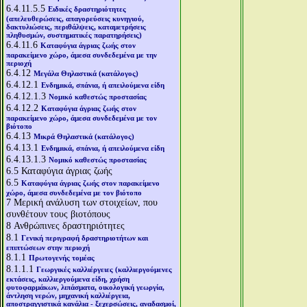
6.4.11.5.5
Ειδικές δραστηριότητες
(απελευθερώσεις, απαγορεύσεις κυνηγιού,
δακτυλιώσεις, περιθάλψεις, καταμετρήσεις
πληθυσμών, συστηματικές παρατηρήσεις)
6.4.11.6
Καταφύγια άγριας ζωής στον
παρακείμενο χώρο, άμεσα συνδεδεμένα με την
περιοχή
6.4.12
Μεγάλα Θηλαστικά (κατάλογος)
6.4.12.1
Ενδημικά, σπάνια, ή απειλούμενα είδη
6.4.12.1.3
Νομικό καθεστώς προστασίας
6.4.12.2
Καταφύγια άγριας ζωής στον
παρακείμενο χώρο, άμεσα συνδεδεμένα με τον
βιότοπο
6.4.13
Μικρά Θηλαστικά (κατάλογος)
6.4.13.1
Ενδημικά, σπάνια, ή απειλούμενα είδη
6.4.13.1.3
Νομικό καθεστώς προστασίας
6.5
Καταφύγια άγριας ζωής
6.5
Καταφύγια άγριας ζωής στον παρακείμενο
χώρο, άμεσα συνδεδεμένα με τον βιότοπο
7
Μερική ανάλυση των στοιχείων, που
συνθέτουν τους βιοτόπους
8
Ανθρώπινες δραστηριότητες
8.1
Γενική περιγραφή δραστηριοτήτων και
επιπτώσεων στην περιοχή
8.1.1
Πρωτογενής τομέας
8.1.1.1
Γεωργικές καλλιέργειες (καλλιεργούμενες
εκτάσεις, καλλιεργούμενα είδη, χρήση
φυτοφαρμάκων, λιπάσματα, οικολογική γεωργία,
άντληση νερών, μηχανική καλλιέργεια,
αποστραγγιστικά κανάλια - ξεχερσώσεις, αναδασμοί,