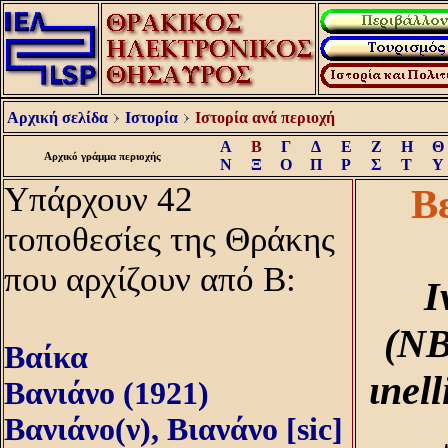
Αρχική σελίδα
Ιστορία
Ιστορία ανά περιοχή
Α
Β
Γ
Δ
Ε
Ζ
Η
Θ
Αρχικό γράμμα περιοχής
Ν
Ξ
Ο
Π
Ρ
Σ
Τ
Υ
Υπάρχουν 42
Β
τοποθεσίες της Θράκης
που αρχίζουν από Β:
I
(NB
Βαίκα
ιnel
Βανιάνο (1921)
Βανιάνο(ν), Βιανάνο [sic]