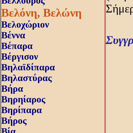
Βέλλουρος
Σήμερ
Βελόνη, Bελώνη
Βελοχώριον
Βέννα
Συγγ
Βέπαρα
Βέργισον
Βηλαϊδίπαρα
Βηλαστύρας
Βήρα
Βηρηίαρος
Βηρίπαρα
Βήρος
Βία