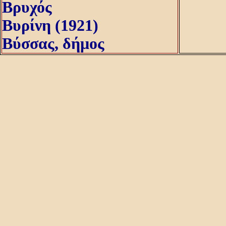
Βρυχός
Βυρίνη (1921)
Βύσσας, δήμος