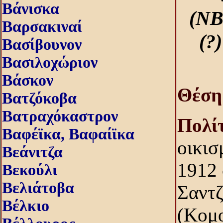
Βάνισκα
(NB0
Βαρσακιναί
(?
Βασίβουνον
Βασιλοχώριον
Βάσκον
Θέση
Βατζόκοβα
Βατραχόκαστρον
Πολίτ
Βαφέϊκα, Βαφαίϊκα
οικισ
Βεάνιτζα
1912 
Βεκούλι
Βελιάτοβα
Σαντζ
Βέλκιο
(Kομο