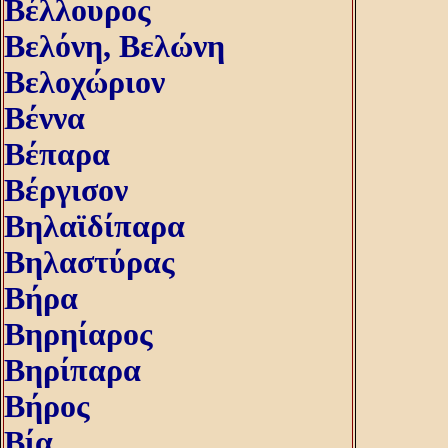
Βέλλουρος
Βελόνη, Bελώνη
Βελοχώριον
Βέννα
Βέπαρα
Βέργισον
Βηλαϊδίπαρα
Βηλαστύρας
Βήρα
Βηρηίαρος
Βηρίπαρα
Βήρος
Βία