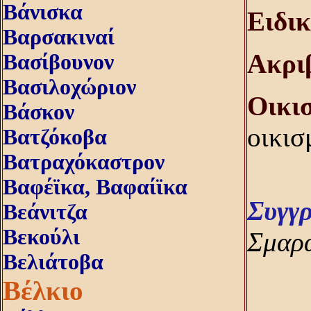
Βάνισκα
Eιδικ
Βαρσακιναί
Aκρι
Βασίβουνον
Βασιλοχώριον
Oικισ
Βάσκον
οικισ
Βατζόκοβα
Βατραχόκαστρον
Βαφέϊκα, Βαφαίϊκα
Συγγ
Βεάνιτζα
Βεκούλι
Σμαρά
Βελιάτοβα
Βέλκιο