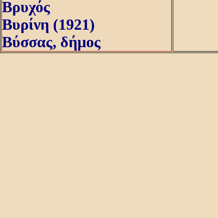
Βρυχός
Βυρίνη (1921)
Βύσσας, δήμος