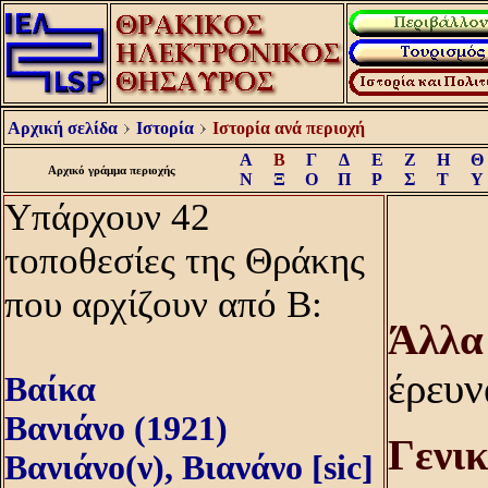
Αρχική σελίδα
Ιστορία
Ιστορία ανά περιοχή
Α
Β
Γ
Δ
Ε
Ζ
Η
Θ
Αρχικό γράμμα περιοχής
Ν
Ξ
Ο
Π
Ρ
Σ
Τ
Υ
Υπάρχουν 42
τοποθεσίες της Θράκης
που αρχίζουν από Β:
Άλλα
έρευν
Βαίκα
Βανιάνο (1921)
Γενι
Βανιάνο(ν), Βιανάνο [sic]