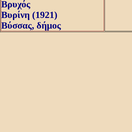
Βρυχός
Βυρίνη (1921)
Βύσσας, δήμος