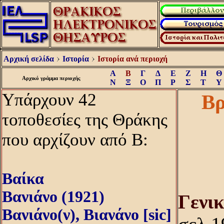
Αρχική σελίδα
Ιστορία
Ιστορία ανά περιοχή
Α
Β
Γ
Δ
Ε
Ζ
Η
Θ
Αρχικό γράμμα περιοχής
Ν
Ξ
Ο
Π
Ρ
Σ
Τ
Υ
Υπάρχουν 42
Βρ
τοποθεσίες της Θράκης
που αρχίζουν από Β:
Βαίκα
Βανιάνο (1921)
Γενι
Βανιάνο(ν), Βιανάνο [sic]