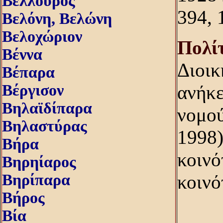
Βέλλουρος
394, 
Βελόνη, Bελώνη
Βελοχώριον
Πολίτ
Βέννα
Διοικ
Βέπαρα
Βέργισον
ανήκε
Βηλαϊδίπαρα
νομού
Βηλαστύρας
1998)
Βήρα
κοινό
Βηρηίαρος
Βηρίπαρα
κοινό
Βήρος
Βία