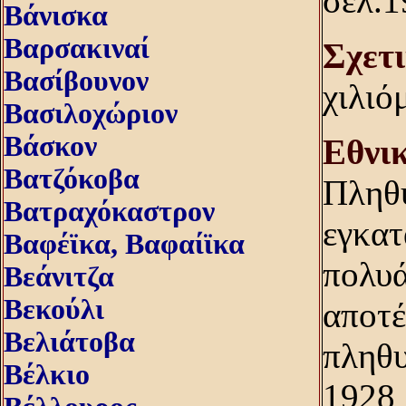
σελ.1
Βάνισκα
Βαρσακιναί
Σχετ
Βασίβουνον
χιλιό
Βασιλοχώριον
Βάσκον
Eθνι
Βατζόκοβα
Πληθυ
Βατραχόκαστρον
εγκατ
Βαφέϊκα, Βαφαίϊκα
πολυά
Βεάνιτζα
Βεκούλι
αποτέ
Βελιάτοβα
πληθ
Βέλκιο
1928 