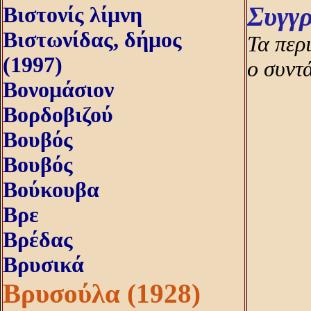
Συγγ
Βιστονίς λίμνη
Βιστωνίδας, δήμος
Τα περ
(1997)
ο συντ
Βονομάσιον
Βορδοβιζού
Βουβός
Βουβός
Βούκουβα
Βρε
Βρέδας
Βρυσικά
Βρυσούλα (1928)