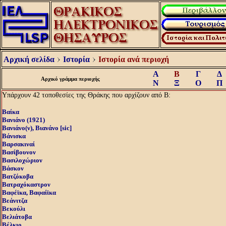
Αρχική σελίδα
Ιστορία
Ιστορία ανά περιοχή
Α
Β
Γ
Δ
Αρχικό γράμμα περιοχής
Ν
Ξ
Ο
Π
Υπάρχουν 42 τοποθεσίες της Θράκης που αρχίζουν από Β:
Βαίκα
Βανιάνο (1921)
Βανιάνο(ν), Βιανάνο [sic]
Βάνισκα
Βαρσακιναί
Βασίβουνον
Βασιλοχώριον
Βάσκον
Βατζόκοβα
Βατραχόκαστρον
Βαφέϊκα, Βαφαίϊκα
Βεάνιτζα
Βεκούλι
Βελιάτοβα
Βέλκιο