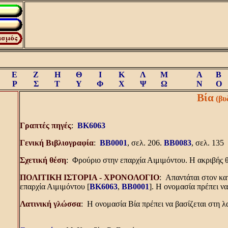
Ε
Ζ
Η
Θ
Ι
Κ
Λ
Μ
A
B
Ρ
Σ
Τ
Υ
Φ
Χ
Ψ
Ω
N
O
Βία
(βυ
Γραπτές πηγές
:
BK6063
Γενική Bιβλιογραφία
:
BB0001
, σελ. 206.
BB0083
, σελ. 135
Σχετική θέση
: Φρούριο στην επαρχία Αιμιμόντου. Η ακριβής θ
ΠOΛITIKH IΣTOPIA - XPONOΛOΓIO
: Απαντάται στον κα
επαρχία Αιμιμόντου [
BK6063
,
BB0001
]. Η ονομασία πρέπει να
Λατινική γλώσσα
: Η ονομασία Bία πρέπει να βασίζεται στη λα