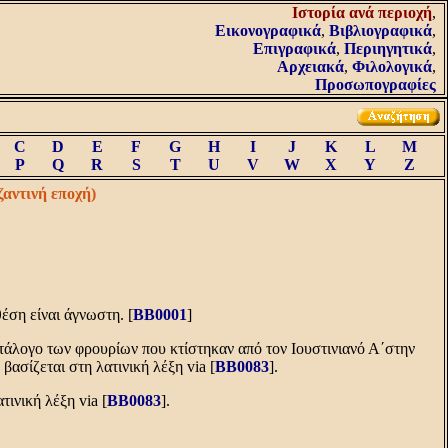
Iστορία ανά περιοχή
,
Εικονογραφικά
,
Βιβλιογραφικά
,
Επιγραφικά
,
Περιηγητικά
,
Αρχειακά
,
Φιλολογικά
,
Προσωπογραφίες
C
D
E
F
G
H
I
J
K
L
M
P
Q
R
S
T
U
V
W
X
Y
Z
ζαντινή εποχή)
έση είναι άγνωστη. [
BB0001
]
τάλογο των φρουρίων που κτίστηκαν από τον Ιουστινιανό Α΄στην
 βασίζεται στη λατινική λέξη via [
BB0083
].
τινική λέξη via [
BB0083
].