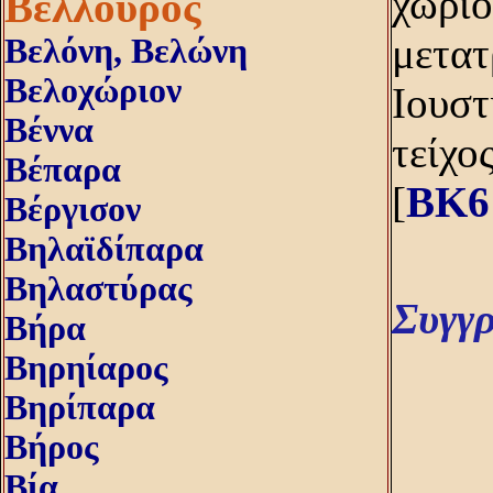
χωριό
Βέλλουρος
μετατ
Βελόνη, Bελώνη
Βελοχώριον
Ιουστ
Βέννα
τείχο
Βέπαρα
[
BK6
Βέργισον
Βηλαϊδίπαρα
Βηλαστύρας
Συγγ
Βήρα
Βηρηίαρος
Βηρίπαρα
Βήρος
Βία