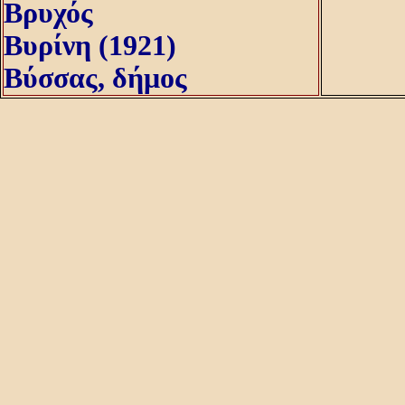
Βρυχός
Βυρίνη (1921)
Βύσσας, δήμος