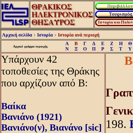
Αρχική σελίδα
Ιστορία
Ιστορία ανά περιοχή
Α
Β
Γ
Δ
Ε
Ζ
Η
Θ
Αρχικό γράμμα περιοχής
Ν
Ξ
Ο
Π
Ρ
Σ
Τ
Υ
Υπάρχουν 42
Β
τοποθεσίες της Θράκης
που αρχίζουν από Β:
Γραπ
Βαίκα
Γενι
Βανιάνο (1921)
198.
Βανιάνο(ν), Βιανάνο [sic]