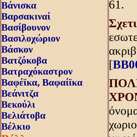
61.
Βάνισκα
Βαρσακιναί
Σχετ
Βασίβουνον
εσωτε
Βασιλοχώριον
Βάσκον
ακριβ
Βατζόκοβα
[
BB0
Βατραχόκαστρον
ΠOΛI
Βαφέϊκα, Βαφαίϊκα
Βεάνιτζα
XPO
Βεκούλι
όνομα
Βελιάτοβα
χωριο
Βέλκιο