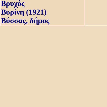
Βρυχός
Βυρίνη (1921)
Βύσσας, δήμος