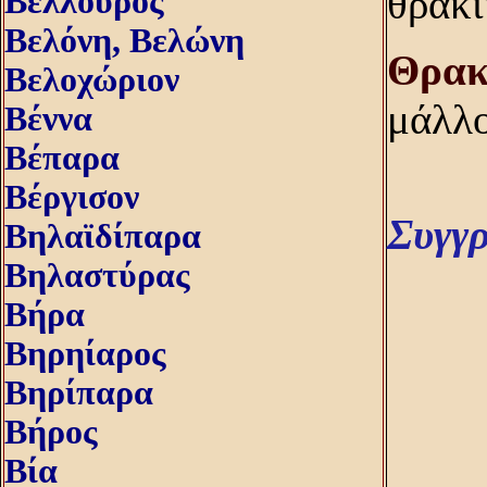
θρακι
Βέλλουρος
Βελόνη, Bελώνη
Θρακ
Βελοχώριον
μάλλο
Βέννα
Βέπαρα
Βέργισον
Συγγ
Βηλαϊδίπαρα
Βηλαστύρας
Βήρα
Βηρηίαρος
Βηρίπαρα
Βήρος
Βία