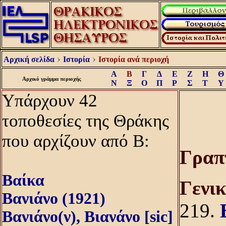
Αρχική σελίδα
Ιστορία
Ιστορία ανά περιοχή
Α
Β
Γ
Δ
Ε
Ζ
Η
Θ
Αρχικό γράμμα περιοχής
Ν
Ξ
Ο
Π
Ρ
Σ
Τ
Υ
Υπάρχουν 42
τοποθεσίες της Θράκης
που αρχίζουν από Β:
Γραπ
Βαίκα
Γενι
Βανιάνο (1921)
219.
Βανιάνο(ν), Βιανάνο [sic]