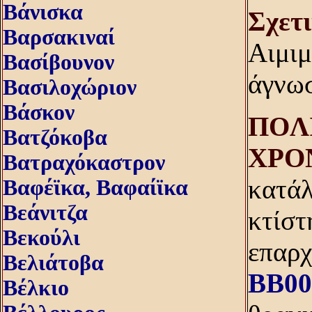
Βάνισκα
Σχετ
Βαρσακιναί
Αιμιμ
Βασίβουνον
άγνωσ
Βασιλοχώριον
Βάσκον
ΠOΛI
Βατζόκοβα
XPO
Βατραχόκαστρον
κατάλ
Βαφέϊκα, Βαφαίϊκα
Βεάνιτζα
κτίστ
Βεκούλι
επαρχ
Βελιάτοβα
BB00
Βέλκιο