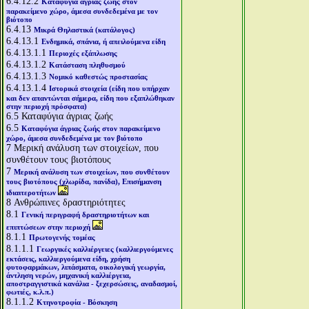
6.4.12.2
Καταφύγια άγριας ζωής στον
παρακείμενο χώρο, άμεσα συνδεδεμένα με τον
βιότοπο
6.4.13
Μικρά Θηλαστικά (κατάλογος)
6.4.13.1
Ενδημικά, σπάνια, ή απειλούμενα είδη
6.4.13.1.1
Περιοχές εξάπλωσης
6.4.13.1.2
Κατάσταση πληθυσμού
6.4.13.1.3
Νομικό καθεστώς προστασίας
6.4.13.1.4
Ιστορικά στοιχεία (είδη που υπήρχαν
και δεν απαντώνται σήμερα, είδη που εξαπλώθηκαν
στην περιοχή πρόσφατα)
6.5
Καταφύγια άγριας ζωής
6.5
Καταφύγια άγριας ζωής στον παρακείμενο
χώρο, άμεσα συνδεδεμένα με τον βιότοπο
7
Μερική ανάλυση των στοιχείων, που
συνθέτουν τους βιοτόπους
7
Μερική ανάλυση των στοιχείων, που συνθέτουν
τους βιοτόπους (χλωρίδα, πανίδα), Επισήμανση
ιδιαιτεροτήτων
8
Ανθρώπινες δραστηριότητες
8.1
Γενική περιγραφή δραστηριοτήτων και
επιπτώσεων στην περιοχή
8.1.1
Πρωτογενής τομέας
8.1.1.1
Γεωργικές καλλιέργειες (καλλιεργούμενες
εκτάσεις, καλλιεργούμενα είδη, χρήση
φυτοφαρμάκων, λιπάσματα, οικολογική γεωργία,
άντληση νερών, μηχανική καλλιέργεια,
αποστραγγιστικά κανάλια - ξεχερσώσεις, αναδασμοί,
φωτιές, κ.λ.π.)
8.1.1.2
Κτηνοτροφία - Βόσκηση