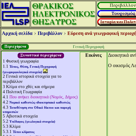
Αρχική σελίδα
Περιβάλλον
Εύρεση ανά γεωγραφική περιοχή
Γενική Περιγραφή
Εικόνες
Διoικητικά αν
1
Φυσική γεωγραφία
O οικισμός Λε
1.1
Τόπος, Θέση, Γενική Περιγραφή
(γεωμορφολογικά στοιχεία)
2
Γενικά ιστορικά στοιχεία για το
περιβάλλον
3
Κλίμα στο χθές και σήμερα
4
Πολιτική Γεωγραφία
4.1
Που ανήκει διοικητικά (Νομός, Δήμος)
4.2
Νομικό καθεστώς-ιδιοκτησιακό καθεστώς
4.3
Τοποθέτηση στο Οδικό δίκτυο και παροχή
υπηρεσιών
5
Αβιοτικά στοιχεία
5.2
Υπέδαφος (γεωλογικά στοιχεία)
5.3
Κλίμα
5.3.1
Τύποι κλίματος