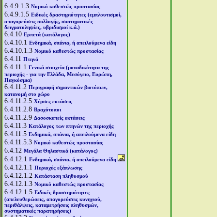
6.4.9.1.3
Νομικό καθεστώς προστασίας
6.4.9.1.5
Ειδικές δραστηριότητες (εμπλουτισμοί,
απαγορεύσεις συλλογής, συστηματικές
δειγματοληψίες, υβριδισμοί κ.ά.)
6.4.10
Ερπετά (κατάλογος)
6.4.10.1
Ενδημικά, σπάνια, ή απειλούμενα είδη
6.4.10.1.3
Νομικό καθεστώς προστασίας
6.4.11
Πτηνά
6.4.11.1
Γενικά στοιχεία (μοναδικότητα της
περιοχής - για την Ελλάδα, Μεσόγειο, Ευρώπη,
Παγκόσμια)
6.4.11.2
Περιγραφή σημαντικών βιοτόπων,
κατανομή στο χώρο
6.4.11.2.5
Χέρσες εκτάσεις
6.4.11.2.8
Βραχότοποι
6.4.11.2.9
Δασοσκεπείς εκτάσεις
6.4.11.3
Κατάλογος των πτηνών της περιοχής
6.4.11.5
Ενδημικά, σπάνια, ή απειλούμενα είδη
6.4.11.5.3
Νομικό καθεστώς προστασίας
6.4.12
Μεγάλα Θηλαστικά (κατάλογος)
6.4.12.1
Ενδημικά, σπάνια, ή απειλούμενα είδη
6.4.12.1.1
Περιοχές εξάπλωσης
6.4.12.1.2
Κατάσταση πληθυσμού
6.4.12.1.3
Νομικό καθεστώς προστασίας
6.4.12.1.5
Ειδικές δραστηριότητες
(απελευθερώσεις, απαγορεύσεις κυνηγιού,
περιθάλψεις, καταμετρήσεις πληθυσμών,
συστηματικές παρατηρήσεις)