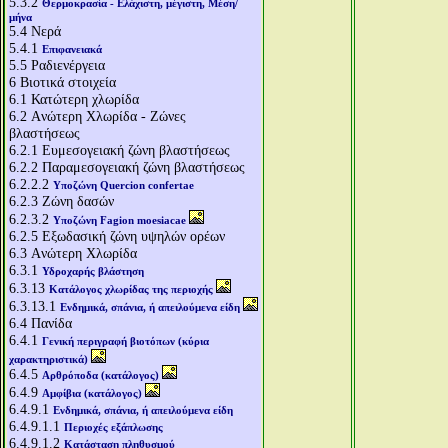
5.3.2
Θερμοκρασία - Ελάχιστη, μέγιστη, Μέση/
μήνα
5.4
Νερά
5.4.1
Επιφανειακά
5.5
Ραδιενέργεια
6
Βιοτικά στοιχεία
6.1
Κατώτερη χλωρίδα
6.2
Aνώτερη Χλωρίδα - Ζώνες
βλαστήσεως
6.2.1
Ευμεσογειακή ζώνη βλαστήσεως
6.2.2
Παραμεσογειακή ζώνη βλαστήσεως
6.2.2.2
Υποζώνη Quercion confertae
6.2.3
Ζώνη δασών
6.2.3.2
Υποζώνη Fagion moesiacae
6.2.5
Εξωδασική ζώνη υψηλών ορέων
6.3
Aνώτερη Χλωρίδα
6.3.1
Υδροχαρής βλάστηση
6.3.13
Κατάλογος χλωρίδας της περιοχής
6.3.13.1
Ενδημικά, σπάνια, ή απειλούμενα είδη
6.4
Πανίδα
6.4.1
Γενική περιγραφή βιοτόπων (κύρια
χαρακτηριστικά)
6.4.5
Αρθρόποδα (κατάλογος)
6.4.9
Αμφίβια (κατάλογος)
6.4.9.1
Ενδημικά, σπάνια, ή απειλούμενα είδη
6.4.9.1.1
Περιοχές εξάπλωσης
6.4.9.1.2
Κατάσταση πληθυσμού