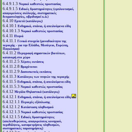
6.4.9.1.3
Νομικό καθεστώς προστασίας
6.4.9.1.5
Ειδικές δραστηριότητες (εμπλουτισμοί,
απαγορεύσεις συλλογής, συστηματικές
δειγματοληψίες, υβριδισμοί κ.ά.)
6.4.10
Ερπετά (κατάλογος)
6.4.10.1
Ενδημικά, σπάνια, ή απειλούμενα είδη
6.4.10.1.3
Νομικό καθεστώς προστασίας
6.4.11
Πτηνά
6.4.11.1
Γενικά στοιχεία (μοναδικότητα της
περιοχής - για την Ελλάδα, Μεσόγειο, Ευρώπη,
Παγκόσμια)
6.4.11.2
Περιγραφή σημαντικών βιοτόπων,
κατανομή στο χώρο
6.4.11.2.5
Χέρσες εκτάσεις
6.4.11.2.8
Βραχότοποι
6.4.11.2.9
Δασοσκεπείς εκτάσεις
6.4.11.3
Κατάλογος των πτηνών της περιοχής
6.4.11.5
Ενδημικά, σπάνια, ή απειλούμενα είδη
6.4.11.5.3
Νομικό καθεστώς προστασίας
6.4.12
Μεγάλα Θηλαστικά (κατάλογος)
6.4.12.1
Ενδημικά, σπάνια, ή απειλούμενα είδη
6.4.12.1.1
Περιοχές εξάπλωσης
6.4.12.1.2
Κατάσταση πληθυσμού
6.4.12.1.3
Νομικό καθεστώς προστασίας
6.4.12.1.5
Ειδικές δραστηριότητες
(απελευθερώσεις, απαγορεύσεις κυνηγιού,
περιθάλψεις, καταμετρήσεις πληθυσμών,
συστηματικές παρατηρήσεις)