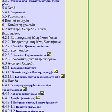
5.3.2
Θερμοκρασία - Ελάχιστη, μέγιστη, Μέση/
μήνα
5.4
Νερά
5.4.1
Επιφανειακά
5.5
Ραδιενέργεια
6
Βιοτικά στοιχεία
6.1
Κατώτερη χλωρίδα
6.2
Aνώτερη Χλωρίδα - Ζώνες
βλαστήσεως
6.2.1
Ευμεσογειακή ζώνη βλαστήσεως
6.2.2
Παραμεσογειακή ζώνη βλαστήσεως
6.2.2.2
Υποζώνη Quercion confertae
6.2.3
Ζώνη δασών
6.2.3.2
Υποζώνη Fagion moesiacae
6.2.5
Εξωδασική ζώνη υψηλών ορέων
6.3
Aνώτερη Χλωρίδα
6.3.1
Υδροχαρής βλάστηση
6.3.13
Κατάλογος χλωρίδας της περιοχής
6.3.13.1
Ενδημικά, σπάνια, ή απειλούμενα είδη
6.4
Πανίδα
6.4.1
Γενική περιγραφή βιοτόπων (κύρια
χαρακτηριστικά)
6.4.5
Αρθρόποδα (κατάλογος)
6.4.9
Αμφίβια (κατάλογος)
6.4.9.1
Ενδημικά, σπάνια, ή απειλούμενα είδη
6.4.9.1.1
Περιοχές εξάπλωσης
6.4.9.1.2
Κατάσταση πληθυσμού