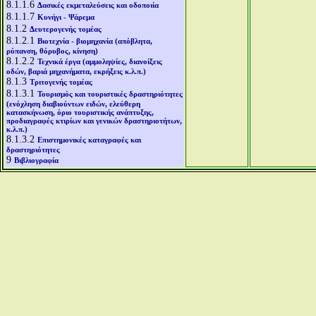
8.1.1.6
Δασικές εκμεταλεύσεις και οδοποιία
8.1.1.7
Κυνήγι - Ψάρεμα
8.1.2
Δευτερογενής τομέας
8.1.2.1
Βιοτεχνία - βιομηχανία (απόβλητα,
ρύπανση, θόρυβος, κίνηση)
8.1.2.2
Τεχνικά έργα (αμμοληψίες, διανοίξεις
οδών, βαριά μηχανήματα, εκρήξεις κ.λ.π.)
8.1.3
Τριτογενής τομέας
8.1.3.1
Τουρισμός και τουριστικές δραστηριότητες
(ενόχληση διαβιούντων ειδών, ελεύθερη
κατασκήνωση, όριο τουριστικής ανάπτυξης,
προδιαγραφές κτιρίων και γενικών δραστηριοτήτων,
κ.λ.π.)
8.1.3.2
Επιστημονικές καταγραφές και
δραστηριότητες
9
Βιβλιογραφία