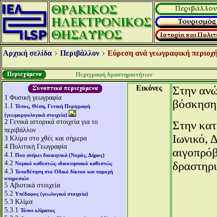
Αρχική σελίδα
Περιβάλλον
Εύρεση ανά γεωγραφική περιοχή
Περιγραφή δραστηριοτήτων
Εικόνες
Στην ανώ
1
Φυσική γεωγραφία
βόσκηση
1.1
Τόπος, Θέση, Γενική Περιγραφή
(γεωμορφολογικά στοιχεία)
2
Γενικά ιστορικά στοιχεία για το
Στην κατ
περιβάλλον
Ιωνικό, 
3
Κλίμα στο χθές και σήμερα
4
Πολιτική Γεωγραφία
αιγοπρόβ
4.1
Που ανήκει διοικητικά (Νομός, Δήμος)
4.2
δραστηρι
Νομικό καθεστώς-ιδιοκτησιακό καθεστώς
4.3
Τοποθέτηση στο Οδικό δίκτυο και παροχή
υπηρεσιών
5
Αβιοτικά στοιχεία
5.2
Υπέδαφος (γεωλογικά στοιχεία)
5.3
Κλίμα
5.3.1
Τύποι κλίματος