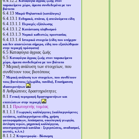
6.4.12.2
Καταφύγια άγριας ζωής στον
παρακείμενο χώρο, άμεσα συνδεδεμένα με τον
βιότοπο
6.4.13
Μικρά Θηλαστικά (κατάλογος)
6.4.13.1
Ενδημικά, σπάνια, ή απειλούμενα είδη
6.4.13.1.1
Περιοχές εξάπλωσης
6.4.13.1.2
Κατάσταση πληθυσμού
6.4.13.1.3
Νομικό καθεστώς προστασίας
6.4.13.1.4
Ιστορικά στοιχεία (είδη που υπήρχαν
και δεν απαντώνται σήμερα, είδη που εξαπλώθηκαν
στην περιοχή πρόσφατα)
6.5
Καταφύγια άγριας ζωής
6.5
Καταφύγια άγριας ζωής στον παρακείμενο
χώρο, άμεσα συνδεδεμένα με τον βιότοπο
7
Μερική ανάλυση των στοιχείων, που
συνθέτουν τους βιοτόπους
7
Μερική ανάλυση των στοιχείων, που συνθέτουν
τους βιοτόπους (χλωρίδα, πανίδα), Επισήμανση
ιδιαιτεροτήτων
8
Ανθρώπινες δραστηριότητες
8.1
Γενική περιγραφή δραστηριοτήτων και
επιπτώσεων στην περιοχή
8.1.1
Πρωτογενής τομέας
8.1.1.1
Γεωργικές καλλιέργειες (καλλιεργούμενες
εκτάσεις, καλλιεργούμενα είδη, χρήση
φυτοφαρμάκων, λιπάσματα, οικολογική γεωργία,
άντληση νερών, μηχανική καλλιέργεια,
αποστραγγιστικά κανάλια - ξεχερσώσεις, αναδασμοί,
φωτιές, κ.λ.π.)
8.1.1.2
Κτηνοτροφία - Βόσκηση