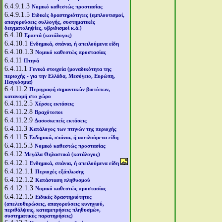
6.4.9.1.3
Νομικό καθεστώς προστασίας
6.4.9.1.5
Ειδικές δραστηριότητες (εμπλουτισμοί,
απαγορεύσεις συλλογής, συστηματικές
δειγματοληψίες, υβριδισμοί κ.ά.)
6.4.10
Ερπετά (κατάλογος)
6.4.10.1
Ενδημικά, σπάνια, ή απειλούμενα είδη
6.4.10.1.3
Νομικό καθεστώς προστασίας
6.4.11
Πτηνά
6.4.11.1
Γενικά στοιχεία (μοναδικότητα της
περιοχής - για την Ελλάδα, Μεσόγειο, Ευρώπη,
Παγκόσμια)
6.4.11.2
Περιγραφή σημαντικών βιοτόπων,
κατανομή στο χώρο
6.4.11.2.5
Χέρσες εκτάσεις
6.4.11.2.8
Βραχότοποι
6.4.11.2.9
Δασοσκεπείς εκτάσεις
6.4.11.3
Κατάλογος των πτηνών της περιοχής
6.4.11.5
Ενδημικά, σπάνια, ή απειλούμενα είδη
6.4.11.5.3
Νομικό καθεστώς προστασίας
6.4.12
Μεγάλα Θηλαστικά (κατάλογος)
6.4.12.1
Ενδημικά, σπάνια, ή απειλούμενα είδη
6.4.12.1.1
Περιοχές εξάπλωσης
6.4.12.1.2
Κατάσταση πληθυσμού
6.4.12.1.3
Νομικό καθεστώς προστασίας
6.4.12.1.5
Ειδικές δραστηριότητες
(απελευθερώσεις, απαγορεύσεις κυνηγιού,
περιθάλψεις, καταμετρήσεις πληθυσμών,
συστηματικές παρατηρήσεις)