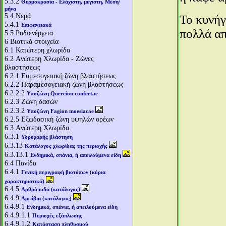
5.3.2
Θερμοκρασία - Ελάχιστη, μέγιστη, Μέση/
μήνα
5.4
Νερά
Το κυνήγ
5.4.1
Επιφανειακά
πολλά απ
5.5
Ραδιενέργεια
6
Βιοτικά στοιχεία
6.1
Κατώτερη χλωρίδα
6.2
Aνώτερη Χλωρίδα - Ζώνες
βλαστήσεως
6.2.1
Ευμεσογειακή ζώνη βλαστήσεως
6.2.2
Παραμεσογειακή ζώνη βλαστήσεως
6.2.2.2
Υποζώνη Quercion confertae
6.2.3
Ζώνη δασών
6.2.3.2
Υποζώνη Fagion moesiacae
6.2.5
Εξωδασική ζώνη υψηλών ορέων
6.3
Aνώτερη Χλωρίδα
6.3.1
Υδροχαρής βλάστηση
6.3.13
Κατάλογος χλωρίδας της περιοχής
6.3.13.1
Ενδημικά, σπάνια, ή απειλούμενα είδη
6.4
Πανίδα
6.4.1
Γενική περιγραφή βιοτόπων (κύρια
χαρακτηριστικά)
6.4.5
Αρθρόποδα (κατάλογος)
6.4.9
Αμφίβια (κατάλογος)
6.4.9.1
Ενδημικά, σπάνια, ή απειλούμενα είδη
6.4.9.1.1
Περιοχές εξάπλωσης
6.4.9.1.2
Κατάσταση πληθυσμού