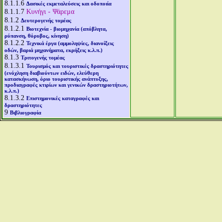
8.1.1.6
Δασικές εκμεταλεύσεις και οδοποιία
8.1.1.7
Κυνήγι - Ψάρεμα
8.1.2
Δευτερογενής τομέας
8.1.2.1
Βιοτεχνία - βιομηχανία (απόβλητα,
ρύπανση, θόρυβος, κίνηση)
8.1.2.2
Τεχνικά έργα (αμμοληψίες, διανοίξεις
οδών, βαριά μηχανήματα, εκρήξεις κ.λ.π.)
8.1.3
Τριτογενής τομέας
8.1.3.1
Τουρισμός και τουριστικές δραστηριότητες
(ενόχληση διαβιούντων ειδών, ελεύθερη
κατασκήνωση, όριο τουριστικής ανάπτυξης,
προδιαγραφές κτιρίων και γενικών δραστηριοτήτων,
κ.λ.π.)
8.1.3.2
Επιστημονικές καταγραφές και
δραστηριότητες
9
Βιβλιογραφία