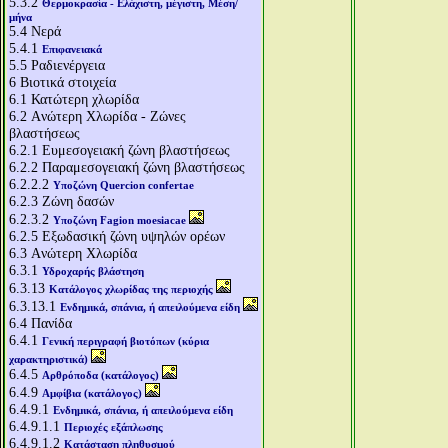
5.3.2
Θερμοκρασία - Ελάχιστη, μέγιστη, Μέση/
μήνα
5.4
Νερά
5.4.1
Επιφανειακά
5.5
Ραδιενέργεια
6
Βιοτικά στοιχεία
6.1
Κατώτερη χλωρίδα
6.2
Aνώτερη Χλωρίδα - Ζώνες
βλαστήσεως
6.2.1
Ευμεσογειακή ζώνη βλαστήσεως
6.2.2
Παραμεσογειακή ζώνη βλαστήσεως
6.2.2.2
Υποζώνη Quercion confertae
6.2.3
Ζώνη δασών
6.2.3.2
Υποζώνη Fagion moesiacae
6.2.5
Εξωδασική ζώνη υψηλών ορέων
6.3
Aνώτερη Χλωρίδα
6.3.1
Υδροχαρής βλάστηση
6.3.13
Κατάλογος χλωρίδας της περιοχής
6.3.13.1
Ενδημικά, σπάνια, ή απειλούμενα είδη
6.4
Πανίδα
6.4.1
Γενική περιγραφή βιοτόπων (κύρια
χαρακτηριστικά)
6.4.5
Αρθρόποδα (κατάλογος)
6.4.9
Αμφίβια (κατάλογος)
6.4.9.1
Ενδημικά, σπάνια, ή απειλούμενα είδη
6.4.9.1.1
Περιοχές εξάπλωσης
6.4.9.1.2
Κατάσταση πληθυσμού