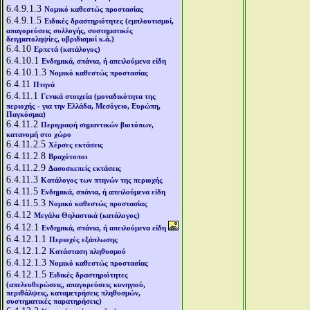
6.4.9.1.3
Νομικό καθεστώς προστασίας
6.4.9.1.5
Ειδικές δραστηριότητες (εμπλουτισμοί,
απαγορεύσεις συλλογής, συστηματικές
δειγματοληψίες, υβριδισμοί κ.ά.)
6.4.10
Ερπετά (κατάλογος)
6.4.10.1
Ενδημικά, σπάνια, ή απειλούμενα είδη
6.4.10.1.3
Νομικό καθεστώς προστασίας
6.4.11
Πτηνά
6.4.11.1
Γενικά στοιχεία (μοναδικότητα της
περιοχής - για την Ελλάδα, Μεσόγειο, Ευρώπη,
Παγκόσμια)
6.4.11.2
Περιγραφή σημαντικών βιοτόπων,
κατανομή στο χώρο
6.4.11.2.5
Χέρσες εκτάσεις
6.4.11.2.8
Βραχότοποι
6.4.11.2.9
Δασοσκεπείς εκτάσεις
6.4.11.3
Κατάλογος των πτηνών της περιοχής
6.4.11.5
Ενδημικά, σπάνια, ή απειλούμενα είδη
6.4.11.5.3
Νομικό καθεστώς προστασίας
6.4.12
Μεγάλα Θηλαστικά (κατάλογος)
6.4.12.1
Ενδημικά, σπάνια, ή απειλούμενα είδη
6.4.12.1.1
Περιοχές εξάπλωσης
6.4.12.1.2
Κατάσταση πληθυσμού
6.4.12.1.3
Νομικό καθεστώς προστασίας
6.4.12.1.5
Ειδικές δραστηριότητες
(απελευθερώσεις, απαγορεύσεις κυνηγιού,
περιθάλψεις, καταμετρήσεις πληθυσμών,
συστηματικές παρατηρήσεις)