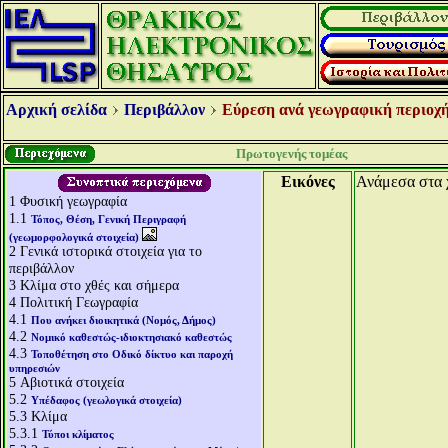
Αρχική σελίδα
Περιβάλλον
Εύρεση ανά γεωγραφική περιοχή
Πρωτογενής τομέας
Εικόνες
Ανάμεσα στα χ
1
Φυσική γεωγραφία
1.1
Τόπος, Θέση, Γενική Περιγραφή
(γεωμορφολογικά στοιχεία)
2
Γενικά ιστορικά στοιχεία για το
περιβάλλον
3
Κλίμα στο χθές και σήμερα
4
Πολιτική Γεωγραφία
4.1
Που ανήκει διοικητικά (Νομός, Δήμος)
4.2
Νομικό καθεστώς-ιδιοκτησιακό καθεστώς
4.3
Τοποθέτηση στο Οδικό δίκτυο και παροχή
υπηρεσιών
5
Αβιοτικά στοιχεία
5.2
Υπέδαφος (γεωλογικά στοιχεία)
5.3
Κλίμα
5.3.1
Τύποι κλίματος