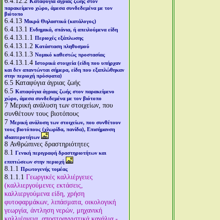
6.4.12.2
Καταφύγια άγριας ζωής στον
παρακείμενο χώρο, άμεσα συνδεδεμένα με τον
βιότοπο
6.4.13
Μικρά Θηλαστικά (κατάλογος)
6.4.13.1
Ενδημικά, σπάνια, ή απειλούμενα είδη
6.4.13.1.1
Περιοχές εξάπλωσης
6.4.13.1.2
Κατάσταση πληθυσμού
6.4.13.1.3
Νομικό καθεστώς προστασίας
6.4.13.1.4
Ιστορικά στοιχεία (είδη που υπήρχαν
και δεν απαντώνται σήμερα, είδη που εξαπλώθηκαν
στην περιοχή πρόσφατα)
6.5
Καταφύγια άγριας ζωής
6.5
Καταφύγια άγριας ζωής στον παρακείμενο
χώρο, άμεσα συνδεδεμένα με τον βιότοπο
7
Μερική ανάλυση των στοιχείων, που
συνθέτουν τους βιοτόπους
7
Μερική ανάλυση των στοιχείων, που συνθέτουν
τους βιοτόπους (χλωρίδα, πανίδα), Επισήμανση
ιδιαιτεροτήτων
8
Ανθρώπινες δραστηριότητες
8.1
Γενική περιγραφή δραστηριοτήτων και
επιπτώσεων στην περιοχή
8.1.1
Πρωτογενής τομέας
8.1.1.1
Γεωργικές καλλιέργειες
(καλλιεργούμενες εκτάσεις,
καλλιεργούμενα είδη, χρήση
φυτοφαρμάκων, λιπάσματα, οικολογική
γεωργία, άντληση νερών, μηχανική
καλλιέργεια, αποστραγγιστικά κανάλια -