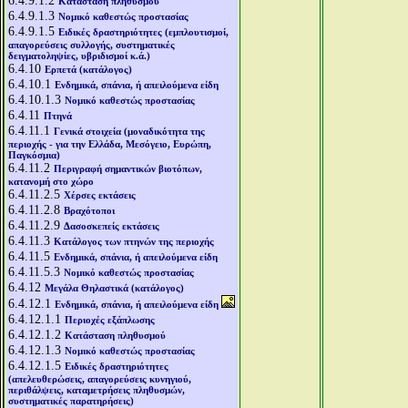
6.4.9.1.2
Κατάσταση πληθυσμού
6.4.9.1.3
Νομικό καθεστώς προστασίας
6.4.9.1.5
Ειδικές δραστηριότητες (εμπλουτισμοί,
απαγορεύσεις συλλογής, συστηματικές
δειγματοληψίες, υβριδισμοί κ.ά.)
6.4.10
Ερπετά (κατάλογος)
6.4.10.1
Ενδημικά, σπάνια, ή απειλούμενα είδη
6.4.10.1.3
Νομικό καθεστώς προστασίας
6.4.11
Πτηνά
6.4.11.1
Γενικά στοιχεία (μοναδικότητα της
περιοχής - για την Ελλάδα, Μεσόγειο, Ευρώπη,
Παγκόσμια)
6.4.11.2
Περιγραφή σημαντικών βιοτόπων,
κατανομή στο χώρο
6.4.11.2.5
Χέρσες εκτάσεις
6.4.11.2.8
Βραχότοποι
6.4.11.2.9
Δασοσκεπείς εκτάσεις
6.4.11.3
Κατάλογος των πτηνών της περιοχής
6.4.11.5
Ενδημικά, σπάνια, ή απειλούμενα είδη
6.4.11.5.3
Νομικό καθεστώς προστασίας
6.4.12
Μεγάλα Θηλαστικά (κατάλογος)
6.4.12.1
Ενδημικά, σπάνια, ή απειλούμενα είδη
6.4.12.1.1
Περιοχές εξάπλωσης
6.4.12.1.2
Κατάσταση πληθυσμού
6.4.12.1.3
Νομικό καθεστώς προστασίας
6.4.12.1.5
Ειδικές δραστηριότητες
(απελευθερώσεις, απαγορεύσεις κυνηγιού,
περιθάλψεις, καταμετρήσεις πληθυσμών,
συστηματικές παρατηρήσεις)