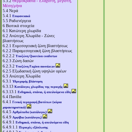
5.3.2
Θερμοκρασία - Ελάχιστη, μέγιστη,
Μέση/μήνα
5.4
Νερά
5.4.1
Επιφανειακά
5.5
Ραδιενέργεια
6
Βιοτικά στοιχεία
6.1
Κατώτερη χλωρίδα
6.2
Aνώτερη Χλωρίδα - Ζώνες
βλαστήσεως
6.2.1
Ευμεσογειακή ζώνη βλαστήσεως
6.2.2
Παραμεσογειακή ζώνη βλαστήσεως
6.2.2.2
Υποζώνη Quercion confertae
6.2.3
Ζώνη δασών
6.2.3.2
Υποζώνη Fagion moesiacae
6.2.5
Εξωδασική ζώνη υψηλών ορέων
6.3
Aνώτερη Χλωρίδα
6.3.1
Υδροχαρής βλάστηση
6.3.13
Κατάλογος χλωρίδας της περιοχής
6.3.13.1
Ενδημικά, σπάνια, ή απειλούμενα είδη
6.4
Πανίδα
6.4.1
Γενική περιγραφή βιοτόπων (κύρια
χαρακτηριστικά)
6.4.5
Αρθρόποδα (κατάλογος)
6.4.9
Αμφίβια (κατάλογος)
6.4.9.1
Ενδημικά, σπάνια, ή απειλούμενα είδη
6.4.9.1.1
Περιοχές εξάπλωσης