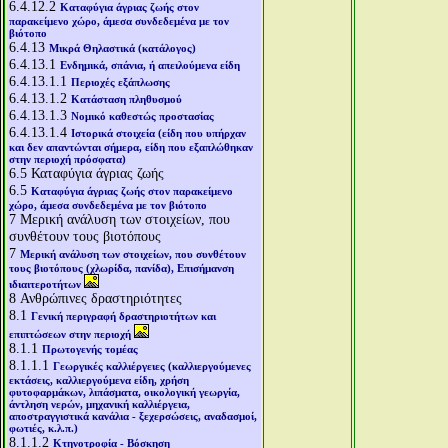
6.4.12.2
Καταφύγια άγριας ζωής στον
παρακείμενο χώρο, άμεσα συνδεδεμένα με τον
βιότοπο
6.4.13
Μικρά Θηλαστικά (κατάλογος)
6.4.13.1
Ενδημικά, σπάνια, ή απειλούμενα είδη
6.4.13.1.1
Περιοχές εξάπλωσης
6.4.13.1.2
Κατάσταση πληθυσμού
6.4.13.1.3
Νομικό καθεστώς προστασίας
6.4.13.1.4
Ιστορικά στοιχεία (είδη που υπήρχαν
και δεν απαντώνται σήμερα, είδη που εξαπλώθηκαν
στην περιοχή πρόσφατα)
6.5
Καταφύγια άγριας ζωής
6.5
Καταφύγια άγριας ζωής στον παρακείμενο
χώρο, άμεσα συνδεδεμένα με τον βιότοπο
7
Μερική ανάλυση των στοιχείων, που
συνθέτουν τους βιοτόπους
7
Μερική ανάλυση των στοιχείων, που συνθέτουν
τους βιοτόπους (χλωρίδα, πανίδα), Επισήμανση
ιδιαιτεροτήτων
8
Ανθρώπινες δραστηριότητες
8.1
Γενική περιγραφή δραστηριοτήτων και
επιπτώσεων στην περιοχή
8.1.1
Πρωτογενής τομέας
8.1.1.1
Γεωργικές καλλιέργειες (καλλιεργούμενες
εκτάσεις, καλλιεργούμενα είδη, χρήση
φυτοφαρμάκων, λιπάσματα, οικολογική γεωργία,
άντληση νερών, μηχανική καλλιέργεια,
αποστραγγιστικά κανάλια - ξεχερσώσεις, αναδασμοί,
φωτιές, κ.λ.π.)
8.1.1.2
Κτηνοτροφία - Βόσκηση