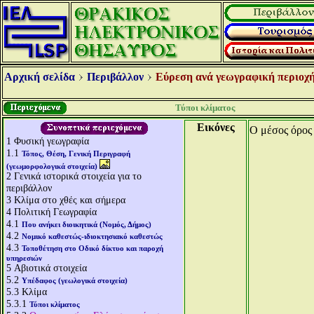
Αρχική σελίδα
Περιβάλλον
Εύρεση ανά γεωγραφική περιοχή
Τύποι κλίματος
Εικόνες
Ο μέσος όρος
1
Φυσική γεωγραφία
1.1
Τόπος, Θέση, Γενική Περιγραφή
(γεωμορφολογικά στοιχεία)
2
Γενικά ιστορικά στοιχεία για το
περιβάλλον
3
Κλίμα στο χθές και σήμερα
4
Πολιτική Γεωγραφία
4.1
Που ανήκει διοικητικά (Νομός, Δήμος)
4.2
Νομικό καθεστώς-ιδιοκτησιακό καθεστώς
4.3
Τοποθέτηση στο Οδικό δίκτυο και παροχή
υπηρεσιών
5
Αβιοτικά στοιχεία
5.2
Υπέδαφος (γεωλογικά στοιχεία)
5.3
Κλίμα
5.3.1
Τύποι κλίματος