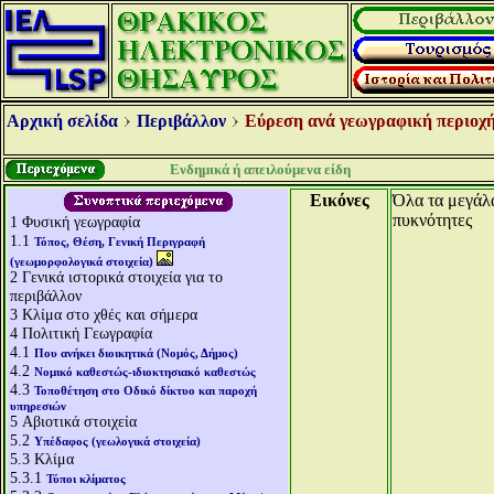
Αρχική σελίδα
Περιβάλλον
Εύρεση ανά γεωγραφική περιοχή
Ενδημικά ή απειλούμενα είδη
Εικόνες
Όλα τα μεγάλα
πυκνότητες
1
Φυσική γεωγραφία
1.1
Τόπος, Θέση, Γενική Περιγραφή
(γεωμορφολογικά στοιχεία)
2
Γενικά ιστορικά στοιχεία για το
περιβάλλον
3
Κλίμα στο χθές και σήμερα
4
Πολιτική Γεωγραφία
4.1
Που ανήκει διοικητικά (Νομός, Δήμος)
4.2
Νομικό καθεστώς-ιδιοκτησιακό καθεστώς
4.3
Τοποθέτηση στο Οδικό δίκτυο και παροχή
υπηρεσιών
5
Αβιοτικά στοιχεία
5.2
Υπέδαφος (γεωλογικά στοιχεία)
5.3
Κλίμα
5.3.1
Τύποι κλίματος