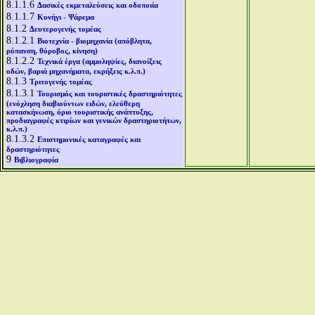
8.1.1.6
Δασικές εκμεταλεύσεις και οδοποιία
8.1.1.7
Κυνήγι - Ψάρεμα
8.1.2
Δευτερογενής τομέας
8.1.2.1
Βιοτεχνία - βιομηχανία (απόβλητα,
ρύπανση, θόρυβος, κίνηση)
8.1.2.2
Τεχνικά έργα (αμμοληψίες, διανοίξεις
οδών, βαριά μηχανήματα, εκρήξεις κ.λ.π.)
8.1.3
Τριτογενής τομέας
8.1.3.1
Τουρισμός και τουριστικές δραστηριότητες
(ενόχληση διαβιούντων ειδών, ελεύθερη
κατασκήνωση, όριο τουριστικής ανάπτυξης,
προδιαγραφές κτιρίων και γενικών δραστηριοτήτων,
κ.λ.π.)
8.1.3.2
Επιστημονικές καταγραφές και
δραστηριότητες
9
Βιβλιογραφία