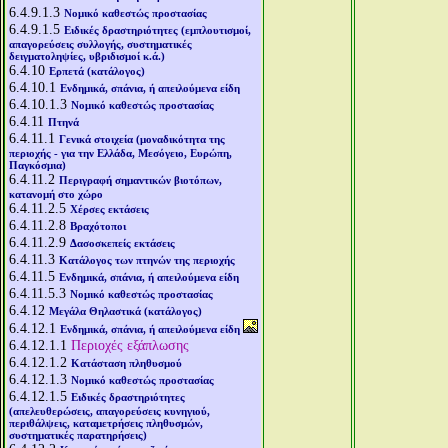
6.4.9.1.3
Νομικό καθεστώς προστασίας
6.4.9.1.5
Ειδικές δραστηριότητες (εμπλουτισμοί,
απαγορεύσεις συλλογής, συστηματικές
δειγματοληψίες, υβριδισμοί κ.ά.)
6.4.10
Ερπετά (κατάλογος)
6.4.10.1
Ενδημικά, σπάνια, ή απειλούμενα είδη
6.4.10.1.3
Νομικό καθεστώς προστασίας
6.4.11
Πτηνά
6.4.11.1
Γενικά στοιχεία (μοναδικότητα της
περιοχής - για την Ελλάδα, Μεσόγειο, Ευρώπη,
Παγκόσμια)
6.4.11.2
Περιγραφή σημαντικών βιοτόπων,
κατανομή στο χώρο
6.4.11.2.5
Χέρσες εκτάσεις
6.4.11.2.8
Βραχότοποι
6.4.11.2.9
Δασοσκεπείς εκτάσεις
6.4.11.3
Κατάλογος των πτηνών της περιοχής
6.4.11.5
Ενδημικά, σπάνια, ή απειλούμενα είδη
6.4.11.5.3
Νομικό καθεστώς προστασίας
6.4.12
Μεγάλα Θηλαστικά (κατάλογος)
6.4.12.1
Ενδημικά, σπάνια, ή απειλούμενα είδη
6.4.12.1.1
Περιοχές εξάπλωσης
6.4.12.1.2
Κατάσταση πληθυσμού
6.4.12.1.3
Νομικό καθεστώς προστασίας
6.4.12.1.5
Ειδικές δραστηριότητες
(απελευθερώσεις, απαγορεύσεις κυνηγιού,
περιθάλψεις, καταμετρήσεις πληθυσμών,
συστηματικές παρατηρήσεις)