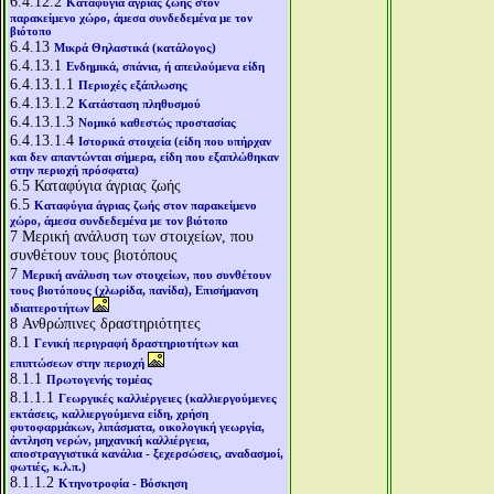
6.4.12.2
Καταφύγια άγριας ζωής στον
παρακείμενο χώρο, άμεσα συνδεδεμένα με τον
βιότοπο
6.4.13
Μικρά Θηλαστικά (κατάλογος)
6.4.13.1
Ενδημικά, σπάνια, ή απειλούμενα είδη
6.4.13.1.1
Περιοχές εξάπλωσης
6.4.13.1.2
Κατάσταση πληθυσμού
6.4.13.1.3
Νομικό καθεστώς προστασίας
6.4.13.1.4
Ιστορικά στοιχεία (είδη που υπήρχαν
και δεν απαντώνται σήμερα, είδη που εξαπλώθηκαν
στην περιοχή πρόσφατα)
6.5
Καταφύγια άγριας ζωής
6.5
Καταφύγια άγριας ζωής στον παρακείμενο
χώρο, άμεσα συνδεδεμένα με τον βιότοπο
7
Μερική ανάλυση των στοιχείων, που
συνθέτουν τους βιοτόπους
7
Μερική ανάλυση των στοιχείων, που συνθέτουν
τους βιοτόπους (χλωρίδα, πανίδα), Επισήμανση
ιδιαιτεροτήτων
8
Ανθρώπινες δραστηριότητες
8.1
Γενική περιγραφή δραστηριοτήτων και
επιπτώσεων στην περιοχή
8.1.1
Πρωτογενής τομέας
8.1.1.1
Γεωργικές καλλιέργειες (καλλιεργούμενες
εκτάσεις, καλλιεργούμενα είδη, χρήση
φυτοφαρμάκων, λιπάσματα, οικολογική γεωργία,
άντληση νερών, μηχανική καλλιέργεια,
αποστραγγιστικά κανάλια - ξεχερσώσεις, αναδασμοί,
φωτιές, κ.λ.π.)
8.1.1.2
Κτηνοτροφία - Βόσκηση