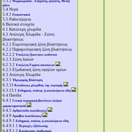
5.3.2
Θερμοκρασία - Ελάχιστη, μέγιστη, Μέση/
μήνα
5.4
Νερά
5.4.1
Επιφανειακά
5.5
Ραδιενέργεια
6
Βιοτικά στοιχεία
6.1
Κατώτερη χλωρίδα
6.2
Aνώτερη Χλωρίδα - Ζώνες
βλαστήσεως
6.2.1
Ευμεσογειακή ζώνη βλαστήσεως
6.2.2
Παραμεσογειακή ζώνη βλαστήσεως
6.2.2.2
Υποζώνη Quercion confertae
6.2.3
Ζώνη δασών
6.2.3.2
Υποζώνη Fagion moesiacae
6.2.5
Εξωδασική ζώνη υψηλών ορέων
6.3
Aνώτερη Χλωρίδα
6.3.1
Υδροχαρής βλάστηση
6.3.13
Κατάλογος χλωρίδας της περιοχής
6.3.13.1
Ενδημικά, σπάνια, ή απειλούμενα είδη
6.4
Πανίδα
6.4.1
Γενική περιγραφή βιοτόπων (κύρια
χαρακτηριστικά)
6.4.5
Αρθρόποδα (κατάλογος)
6.4.9
Αμφίβια (κατάλογος)
6.4.9.1
Ενδημικά, σπάνια, ή απειλούμενα είδη
6.4.9.1.1
Περιοχές εξάπλωσης
6.4.9.1.2
Κατάσταση πληθυσμού