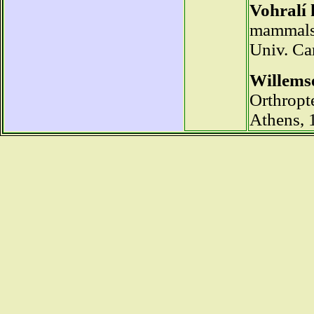
Vohralí 
mammals 
Univ. Car
Willemse
Orthropte
Athens, 