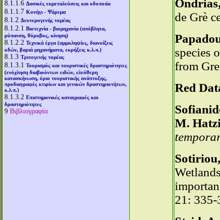
Ondrias,
8.1.1.6
Δασικές εκμεταλεύσεις και οδοποιία
8.1.1.7
Κυνήγι - Ψάρεμα
de Grè ce
8.1.2
Δευτερογενής τομέας
8.1.2.1
Βιοτεχνία - βιομηχανία (απόβλητα,
Papadoul
ρύπανση, θόρυβος, κίνηση)
8.1.2.2
Τεχνικά έργα (αμμοληψίες, διανοίξεις
species 
οδών, βαριά μηχανήματα, εκρήξεις κ.λ.π.)
8.1.3
Τριτογενής τομέας
from Gree
8.1.3.1
Τουρισμός και τουριστικές δραστηριότητες
(ενόχληση διαβιούντων ειδών, ελεύθερη
κατασκήνωση, όριο τουριστικής ανάπτυξης,
προδιαγραφές κτιρίων και γενικών δραστηριοτήτων,
Red Dat
κ.λ.π.)
8.1.3.2
Επιστημονικές καταγραφές και
δραστηριότητες
Sofianid
9
Βιβλιογραφία
M. Hatzi
temporar
Sotiriou
Wetlands 
importan
21: 335-