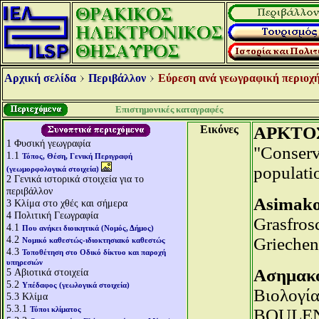
Αρχική σελίδα
Περιβάλλον
Εύρεση ανά γεωγραφική περιοχή
Επιστημονικές καταγραφές
Εικόνες
ΑΡΚΤΟΣ
1
Φυσική γεωγραφία
"Conserv
1.1
Τόπος, Θέση, Γενική Περιγραφή
populati
(γεωμορφολογικά στοιχεία)
2
Γενικά ιστορικά στοιχεία για το
περιβάλλον
Asimakop
3
Κλίμα στο χθές και σήμερα
4
Πολιτική Γεωγραφία
Grasfros
4.1
Που ανήκει διοικητικά (Νομός, Δήμος)
4.2
Griechen
Νομικό καθεστώς-ιδιοκτησιακό καθεστώς
4.3
Τοποθέτηση στο Οδικό δίκτυο και παροχή
υπηρεσιών
Ασημακό
5
Αβιοτικά στοιχεία
5.2
Υπέδαφος (γεωλογικά στοιχεία)
Βιολογία
5.3
Κλίμα
5.3.1
Τύποι κλίματος
BOULENG