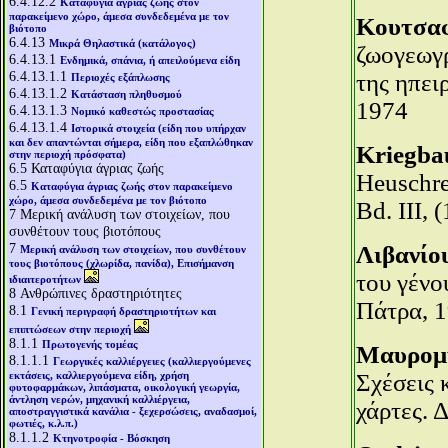
6.4.12.2
Καταφύγια άγριας ζωής στον
παρακείμενο χώρο, άμεσα συνδεδεμένα με τον
Κουτσαφ
βιότοπο
6.4.13
Μικρά Θηλαστικά (κατάλογος)
ζωογεωγ
6.4.13.1
Ενδημικά, σπάνια, ή απειλούμενα είδη
6.4.13.1.1
της ηπει
Περιοχές εξάπλωσης
6.4.13.1.2
Κατάσταση πληθυσμού
1974
6.4.13.1.3
Νομικό καθεστώς προστασίας
6.4.13.1.4
Ιστορικά στοιχεία (είδη που υπήρχαν
και δεν απαντώνται σήμερα, είδη που εξαπλώθηκαν
Kriegba
στην περιοχή πρόσφατα)
6.5
Καταφύγια άγριας ζωής
Heuschre
6.5
Καταφύγια άγριας ζωής στον παρακείμενο
χώρο, άμεσα συνδεδεμένα με τον βιότοπο
Bd. III, 
7
Μερική ανάλυση των στοιχείων, που
συνθέτουν τους βιοτόπους
7
Λιβανίου
Μερική ανάλυση των στοιχείων, που συνθέτουν
τους βιοτόπους (χλωρίδα, πανίδα), Επισήμανση
του γένο
ιδιαιτεροτήτων
8
Ανθρώπινες δραστηριότητες
Πάτρα, 1
8.1
Γενική περιγραφή δραστηριοτήτων και
επιπτώσεων στην περιοχή
8.1.1
Πρωτογενής τομέας
Μαυρομμ
8.1.1.1
Γεωργικές καλλιέργειες (καλλιεργούμενες
εκτάσεις, καλλιεργούμενα είδη, χρήση
Σχέσεις 
φυτοφαρμάκων, λιπάσματα, οικολογική γεωργία,
άντληση νερών, μηχανική καλλιέργεια,
χάρτες. 
αποστραγγιστικά κανάλια - ξεχερσώσεις, αναδασμοί,
φωτιές, κ.λ.π.)
8.1.1.2
Κτηνοτροφία - Βόσκηση