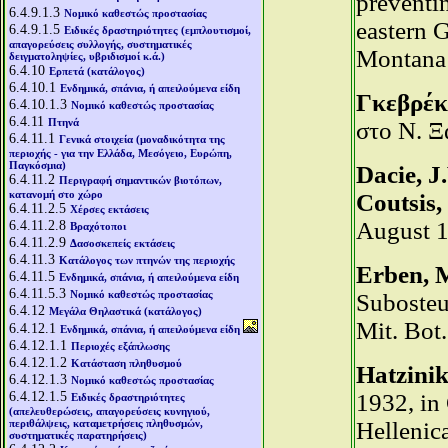
preventi
6.4.9.1.3
Νομικό καθεστώς προστασίας
eastern 
6.4.9.1.5
Ειδικές δραστηριότητες (εμπλουτισμοί,
απαγορεύσεις συλλογής, συστηματικές
Montana
δειγματοληψίες, υβριδισμοί κ.ά.)
6.4.10
Ερπετά (κατάλογος)
6.4.10.1
Ενδημικά, σπάνια, ή απειλούμενα είδη
Γκεβρέκη
6.4.10.1.3
Νομικό καθεστώς προστασίας
6.4.11
Πτηνά
στο Ν. Ξ
6.4.11.1
Γενικά στοιχεία (μοναδικότητα της
περιοχής - για την Ελλάδα, Μεσόγειο, Ευρώπη,
Παγκόσμια)
Dacie, J
6.4.11.2
Περιγραφή σημαντικών βιοτόπων,
κατανομή στο χώρο
Coutsis,
6.4.11.2.5
Χέρσες εκτάσεις
6.4.11.2.8
August 1
Βραχότοποι
6.4.11.2.9
Δασοσκεπείς εκτάσεις
6.4.11.3
Κατάλογος των πτηνών της περιοχής
Erben, M
6.4.11.5
Ενδημικά, σπάνια, ή απειλούμενα είδη
6.4.11.5.3
Νομικό καθεστώς προστασίας
Subosteu
6.4.12
Μεγάλα Θηλαστικά (κατάλογος)
Mit. Bot
6.4.12.1
Ενδημικά, σπάνια, ή απειλούμενα είδη
6.4.12.1.1
Περιοχές εξάπλωσης
6.4.12.1.2
Κατάσταση πληθυσμού
Hatzinik
6.4.12.1.3
Νομικό καθεστώς προστασίας
6.4.12.1.5
1932, in
Ειδικές δραστηριότητες
(απελευθερώσεις, απαγορεύσεις κυνηγιού,
περιθάλψεις, καταμετρήσεις πληθυσμών,
Hellenic
συστηματικές παρατηρήσεις)