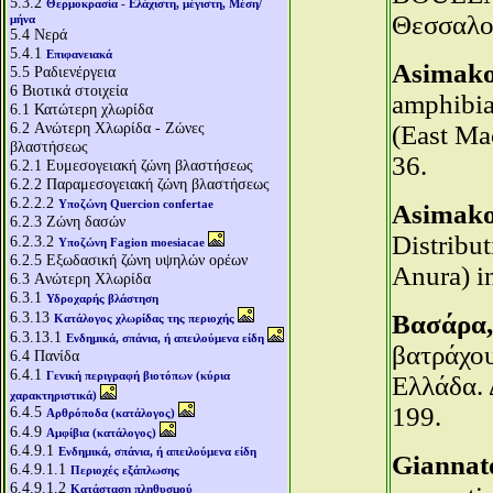
5.3.2
Θερμοκρασία - Ελάχιστη, μέγιστη, Μέση/
Θεσσαλον
μήνα
5.4
Νερά
5.4.1
Επιφανειακά
Asimakop
5.5
Ραδιενέργεια
6
Βιοτικά στοιχεία
amphibia
6.1
Κατώτερη χλωρίδα
6.2
Aνώτερη Χλωρίδα - Ζώνες
(East Ma
βλαστήσεως
36.
6.2.1
Ευμεσογειακή ζώνη βλαστήσεως
6.2.2
Παραμεσογειακή ζώνη βλαστήσεως
6.2.2.2
Υποζώνη Quercion confertae
Asimako
6.2.3
Ζώνη δασών
Distribu
6.2.3.2
Υποζώνη Fagion moesiacae
6.2.5
Εξωδασική ζώνη υψηλών ορέων
Anura) i
6.3
Aνώτερη Χλωρίδα
6.3.1
Υδροχαρής βλάστηση
6.3.13
Βασάρα, 
Κατάλογος χλωρίδας της περιοχής
6.3.13.1
Ενδημικά, σπάνια, ή απειλούμενα είδη
βατράχο
6.4
Πανίδα
6.4.1
Γενική περιγραφή βιοτόπων (κύρια
Ελλάδα. 
χαρακτηριστικά)
199.
6.4.5
Αρθρόποδα (κατάλογος)
6.4.9
Αμφίβια (κατάλογος)
6.4.9.1
Ενδημικά, σπάνια, ή απειλούμενα είδη
Giannat
6.4.9.1.1
Περιοχές εξάπλωσης
6.4.9.1.2
Κατάσταση πληθυσμού