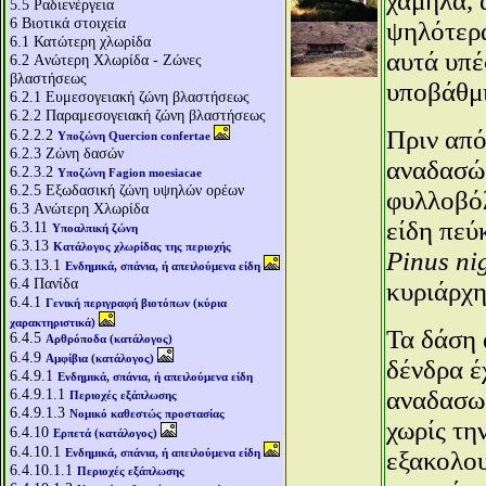
χαμηλά, 
5.5
Ραδιενέργεια
6
Βιοτικά στοιχεία
ψηλότερα
6.1
Κατώτερη χλωρίδα
αυτά υπέ
6.2
Aνώτερη Χλωρίδα - Ζώνες
βλαστήσεως
υποβάθμι
6.2.1
Ευμεσογειακή ζώνη βλαστήσεως
6.2.2
Παραμεσογειακή ζώνη βλαστήσεως
Πριν από
6.2.2.2
Υποζώνη Quercion confertae
6.2.3
Ζώνη δασών
αναδασώσ
6.2.3.2
Υποζώνη Fagion moesiacae
6.2.5
Εξωδασική ζώνη υψηλών ορέων
φυλλοβό
6.3
Aνώτερη Χλωρίδα
είδη πεύ
6.3.11
Υποαλπική ζώνη
6.3.13
Κατάλογος χλωρίδας της περιοχής
Pinus ni
6.3.13.1
Ενδημικά, σπάνια, ή απειλούμενα είδη
6.4
Πανίδα
κυριάρχη
6.4.1
Γενική περιγραφή βιοτόπων (κύρια
χαρακτηριστικά)
Τα δάση 
6.4.5
Αρθρόποδα (κατάλογος)
6.4.9
Αμφίβια (κατάλογος)
δένδρα έ
6.4.9.1
Ενδημικά, σπάνια, ή απειλούμενα είδη
6.4.9.1.1
αναδασωμ
Περιοχές εξάπλωσης
6.4.9.1.3
Νομικό καθεστώς προστασίας
χωρίς τη
6.4.10
Ερπετά (κατάλογος)
6.4.10.1
Ενδημικά, σπάνια, ή απειλούμενα είδη
εξακολου
6.4.10.1.1
Περιοχές εξάπλωσης