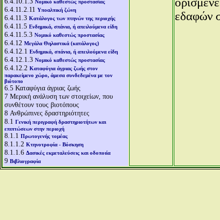
ορισμένε
6.4.10.1.3
Νομικό καθεστώς προστασίας
6.4.11.2.11
Υποαλπική ζώνη
εδαφών σ
6.4.11.3
Κατάλογος των πτηνών της περιοχής
6.4.11.5
Ενδημικά, σπάνια, ή απειλούμενα είδη
6.4.11.5.3
Νομικό καθεστώς προστασίας
6.4.12
Μεγάλα Θηλαστικά (κατάλογος)
6.4.12.1
Ενδημικά, σπάνια, ή απειλούμενα είδη
6.4.12.1.3
Νομικό καθεστώς προστασίας
6.4.12.2
Καταφύγια άγριας ζωής στον
παρακείμενο χώρο, άμεσα συνδεδεμένα με τον
βιότοπο
6.5
Καταφύγια άγριας ζωής
7
Μερική ανάλυση των στοιχείων, που
συνθέτουν τους βιοτόπους
8
Ανθρώπινες δραστηριότητες
8.1
Γενική περιγραφή δραστηριοτήτων και
επιπτώσεων στην περιοχή
8.1.1
Πρωτογενής τομέας
8.1.1.2
Κτηνοτροφία - Βόσκηση
8.1.1.6
Δασικές εκμεταλεύσεις και οδοποιία
9
Βιβλιογραφία