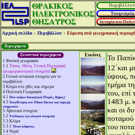
Αρχική σελίδα
Περιβάλλον
Εύρεση ανά γεωγραφική περιοχή
Εικόνες
Το Παπίκ
1
Φυσική γεωγραφία
1.1
Τόπος, Θέση, Γενική Περιγραφή
12΄και μ
(γεωμορφολογικά στοιχεία)
ύψους, π
2
Γενικά ιστορικά στοιχεία για το
περιβάλλον
τμήμα τη
3
Κλίμα στο χθές και σήμερα
του, επί
4
Πολιτική Γεωγραφία
4.1
Που ανήκει διοικητικά (Νομός, Δήμος)
1483 μ. 
4.3
Τοποθέτηση στο Οδικό δίκτυο και παροχή
υπηρεσιών
και οι δ
5
Αβιοτικά στοιχεία
5.2
Υπέδαφος (γεωλογικά στοιχεία)
ποταμού 
5.3
Κλίμα
του ποτα
5.3.1
Τύποι κλίματος
5.4
Νερά