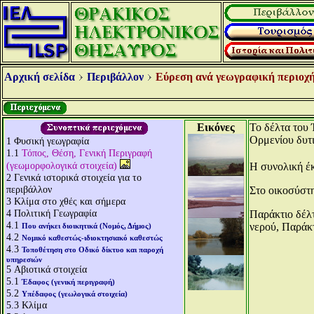
Αρχική σελίδα
Περιβάλλον
Εύρεση ανά γεωγραφική περιοχή
Εικόνες
Το δέλτα του 
Ορμενίου δυτι
1
Φυσική γεωγραφία
1.1
Τόπος, Θέση, Γενική Περιγραφή
(γεωμορφολογικά στοιχεία)
Η συνολική έκ
2
Γενικά ιστορικά στοιχεία για το
περιβάλλον
Στο οικοσύστη
3
Κλίμα στο χθές και σήμερα
4
Πολιτική Γεωγραφία
Παράκτιο δέλ
4.1
νερού, Παράκ
Που ανήκει διοικητικά (Νομός, Δήμος)
4.2
Νομικό καθεστώς-ιδιοκτησιακό καθεστώς
4.3
Τοποθέτηση στο Οδικό δίκτυο και παροχή
υπηρεσιών
5
Αβιοτικά στοιχεία
5.1
Έδαφος (γενική περιγραφή)
5.2
Υπέδαφος (γεωλογικά στοιχεία)
5.3
Κλίμα