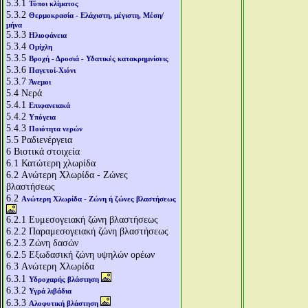
5.3.1
Τύποι κλίματος
5.3.2
Θερμοκρασία - Ελάχιστη, μέγιστη, Μέση/
μήνα
5.3.3
Ηλιοφάνεια
5.3.4
Ομίχλη
5.3.5
Βροχή - Δροσιά - Υδατικές κατακρημνίσεις
5.3.6
Παγετοί-Χιόνι
5.3.7
Άνεμοι
5.4
Νερά
5.4.1
Επιφανειακά
5.4.2
Υπόγεια
5.4.3
Ποιότητα νερών
5.5
Ραδιενέργεια
6
Βιοτικά στοιχεία
6.1
Κατώτερη χλωρίδα
6.2
Aνώτερη Χλωρίδα - Ζώνες
βλαστήσεως
6.2
Aνώτερη Χλωρίδα - Ζώνη ή ζώνες βλαστήσεως
6.2.1
Ευμεσογειακή ζώνη βλαστήσεως
6.2.2
Παραμεσογειακή ζώνη βλαστήσεως
6.2.3
Ζώνη δασών
6.2.5
Εξωδασική ζώνη υψηλών ορέων
6.3
Aνώτερη Χλωρίδα
6.3.1
Υδροχαρής βλάστηση
6.3.2
Υγρά λιβάδια
6.3.3
Αλοφυτική βλάστηση