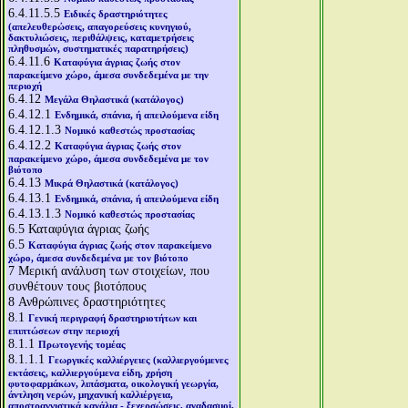
6.4.11.5.5
Ειδικές δραστηριότητες
(απελευθερώσεις, απαγορεύσεις κυνηγιού,
δακτυλιώσεις, περιθάλψεις, καταμετρήσεις
πληθυσμών, συστηματικές παρατηρήσεις)
6.4.11.6
Καταφύγια άγριας ζωής στον
παρακείμενο χώρο, άμεσα συνδεδεμένα με την
περιοχή
6.4.12
Μεγάλα Θηλαστικά (κατάλογος)
6.4.12.1
Ενδημικά, σπάνια, ή απειλούμενα είδη
6.4.12.1.3
Νομικό καθεστώς προστασίας
6.4.12.2
Καταφύγια άγριας ζωής στον
παρακείμενο χώρο, άμεσα συνδεδεμένα με τον
βιότοπο
6.4.13
Μικρά Θηλαστικά (κατάλογος)
6.4.13.1
Ενδημικά, σπάνια, ή απειλούμενα είδη
6.4.13.1.3
Νομικό καθεστώς προστασίας
6.5
Καταφύγια άγριας ζωής
6.5
Καταφύγια άγριας ζωής στον παρακείμενο
χώρο, άμεσα συνδεδεμένα με τον βιότοπο
7
Μερική ανάλυση των στοιχείων, που
συνθέτουν τους βιοτόπους
8
Ανθρώπινες δραστηριότητες
8.1
Γενική περιγραφή δραστηριοτήτων και
επιπτώσεων στην περιοχή
8.1.1
Πρωτογενής τομέας
8.1.1.1
Γεωργικές καλλιέργειες (καλλιεργούμενες
εκτάσεις, καλλιεργούμενα είδη, χρήση
φυτοφαρμάκων, λιπάσματα, οικολογική γεωργία,
άντληση νερών, μηχανική καλλιέργεια,
αποστραγγιστικά κανάλια - ξεχερσώσεις, αναδασμοί,