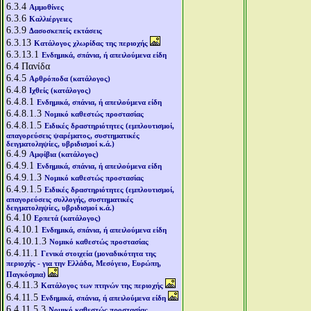
6.3.4
Αμμοθίνες
6.3.6
Καλλιέργειες
6.3.9
Δασοσκεπείς εκτάσεις
6.3.13
Κατάλογος χλωρίδας της περιοχής
6.3.13.1
Ενδημικά, σπάνια, ή απειλούμενα είδη
6.4
Πανίδα
6.4.5
Αρθρόποδα (κατάλογος)
6.4.8
Ιχθείς (κατάλογος)
6.4.8.1
Ενδημικά, σπάνια, ή απειλούμενα είδη
6.4.8.1.3
Νομικό καθεστώς προστασίας
6.4.8.1.5
Ειδικές δραστηριότητες (εμπλουτισμοί,
απαγορεύσεις ψαρέματος, συστηματικές
δειγματοληψίες, υβριδισμοί κ.ά.)
6.4.9
Αμφίβια (κατάλογος)
6.4.9.1
Ενδημικά, σπάνια, ή απειλούμενα είδη
6.4.9.1.3
Νομικό καθεστώς προστασίας
6.4.9.1.5
Ειδικές δραστηριότητες (εμπλουτισμοί,
απαγορεύσεις συλλογής, συστηματικές
δειγματοληψίες, υβριδισμοί κ.ά.)
6.4.10
Ερπετά (κατάλογος)
6.4.10.1
Ενδημικά, σπάνια, ή απειλούμενα είδη
6.4.10.1.3
Νομικό καθεστώς προστασίας
6.4.11.1
Γενικά στοιχεία (μοναδικότητα της
περιοχής - για την Ελλάδα, Μεσόγειο, Ευρώπη,
Παγκόσμια)
6.4.11.3
Κατάλογος των πτηνών της περιοχής
6.4.11.5
Ενδημικά, σπάνια, ή απειλούμενα είδη
6.4.11.5.3
Νομικό καθεστώς προστασίας