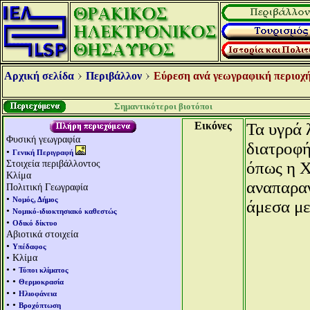
Αρχική σελίδα
Περιβάλλον
Εύρεση ανά γεωγραφική περιοχή
Σημαντικότεροι βιοτόποι
Εικόνες
Τα υγρά 
Φυσική γεωγραφία
διατροφή
•
Γενική Περιγραφή
Στοιχεία περιβάλλοντος
όπως η 
Κλίμα
αναπαραγ
Πολιτική Γεωγραφία
•
Νομός, Δήμος
άμεσα με
•
Νομικό-ιδιοκτησιακό καθεστώς
•
Οδικό δίκτυο
Αβιοτικά στοιχεία
•
Υπέδαφος
• Κλίμα
• •
Τύποι κλίματος
• •
Θερμοκρασία
• •
Ηλιοφάνεια
• •
Βροχόπτωση