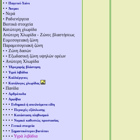
• •
Παγετοί-Χιόνι
• •
Άνεμοι
• Νερά
• Ραδιενέργεια
Βιοτικά στοιχεία
Κατώτερη χλωρίδα
Aνώτερη Χλωρίδα - Ζώνες βλαστήσεως
Ευμεσογειακή ζώνη
Παραμεσογειακή ζώνη
• • Ζώνη δασών
• • Εξωδασική ζώνη υψηλών ορέων
• Aνώτερη Χλωρίδα
• •
Υδροχαρής βλάστηση
• •
Υγρά λιβάδια
• •
Καλλιέργειες
• •
Κατάλογος χλωρίδας
• Πανίδα
• •
Αρθρόποδα
• •
Αμφίβια
• • •
Ενδημικά ή απειλούμενα είδη
• • • •
Περιοχές εξάπλωσης
• • • •
Κατάσταση πληθυσμού
• • • •
Νομικό καθεστώς προστασίας
• • •
Γενικά στοιχεία
• • •
Σημαντικότεροι βιοτόποι
• • • •
Υγρά λιβάδια