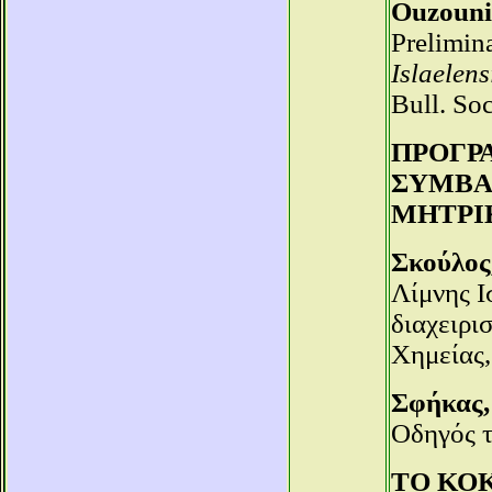
Ouzouni
Prelimin
Islaelens
Bull. Soc
ΠΡΟΓΡ
ΣΥΜΒΑ
ΜΗΤΡΙ
Σκούλος,
Λίμνης Ι
διαχειρι
Χημείας,
Σφήκας, 
Οδηγός τ
ΤΟ ΚΟ