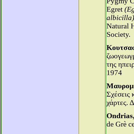
Pygmy C
Egret
(Eg
albicilla
Natural 
Society.
Κουτσαφ
ζωογεωγ
της ηπει
1974
Μαυρομμ
Σχέσεις 
χάρτες. 
Ondrias,
de Grè ce