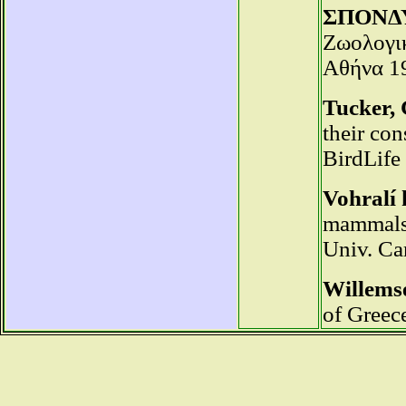
ΣΠΟΝΔ
Ζωολογικ
Αθήνα 1
Tucker, 
their con
BirdLife
Vohralí 
mammals 
Univ. Car
Willemse
of Greece