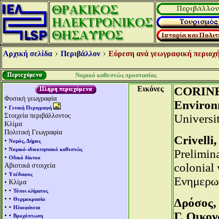
Αρχική σελίδα
Περιβάλλον
Εύρεση ανά γεωγραφική περιοχή
Νομικό καθεστώς προστασίας
Εικόνες
CORINE 
Φυσική γεωγραφία
Environm
•
Γενική Περιγραφή
Στοιχεία περιβάλλοντος
Universi
Κλίμα
Πολιτική Γεωγραφία
Crivelli
•
Νομός, Δήμος
•
Νομικό-ιδιοκτησιακό καθεστώς
Prelimina
•
Οδικό δίκτυο
colonial
Αβιοτικά στοιχεία
•
Υπέδαφος
Ενημερωτ
• Κλίμα
• •
Τύποι κλίματος
• •
Θερμοκρασία
Δρόσος, 
• •
Ηλιοφάνεια
Γ. Οικον
• •
Βροχόπτωση