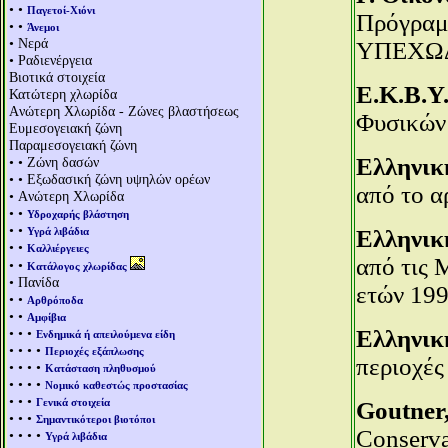
• •
Παγετοί-Χιόνι
Πρόγραμ
• •
Άνεμοι
• Νερά
ΥΠΕΧΩ
• Ραδιενέργεια
Βιοτικά στοιχεία
Ε.Κ.Β.Υ.
Κατώτερη χλωρίδα
Aνώτερη Χλωρίδα - Ζώνες βλαστήσεως
Φυσικών
Ευμεσογειακή ζώνη
Παραμεσογειακή ζώνη
Ελληνικ
• • Ζώνη δασών
• • Εξωδασική ζώνη υψηλών ορέων
από το α
• Aνώτερη Χλωρίδα
• •
Υδροχαρής βλάστηση
• •
Υγρά λιβάδια
Ελληνικ
• •
Καλλιέργειες
από τις 
• •
Κατάλογος χλωρίδας
• Πανίδα
ετών 199
• •
Αρθρόποδα
• •
Αμφίβια
• • •
Ελληνικ
Ενδημικά ή απειλούμενα είδη
• • • •
Περιοχές εξάπλωσης
περιοχές
• • • •
Κατάσταση πληθυσμού
• • • •
Νομικό καθεστώς προστασίας
• • •
Γενικά στοιχεία
Goutner,
• • •
Σημαντικότεροι βιοτόποι
Conserva
• • • •
Υγρά λιβάδια