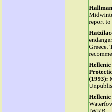
Hallmann
Midwinte
report t
Hatzilac
endanger
Greece. T
recommen
Hellenic
Protecti
(1993):
M
Unpublis
Hellenic
Waterfow
IWRB.