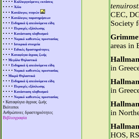
• • • •
Καλλιεργούμενες εκτάσεις
tenuiros
• • • •
Άλλο
• • •
CEC, DG 
Κατάλογος πτηνών
• • •
Κατάλογος παρατηρήσεων
Society f
• • •
Ενδημικά ή απειλούμενα είδη
• • • •
Περιοχές εξάπλωσης
• • • •
Κατάσταση πληθυσμού
Grimmett
• • • •
Νομικό καθεστώς προστασίας
• • • •
areas in
Ιστορικά στοιχεία
• • • •
Ειδικές δραστηριότητες
• • •
Καταφύγια άγριας ζωής
Hallmann
• •
Μεγάλα Θηλαστικά
• • •
Ενδημικά ή απειλούμενα είδη
in Greec
• • • •
Νομικό καθεστώς προστασίας
• •
Μικρά Θηλαστικά
Hallmann
• • •
Ενδημικά ή απειλούμενα είδη
• • • •
Περιοχές εξάπλωσης
in Greec
• • • •
Κατάσταση πληθυσμού
• • • •
Νομικό καθεστώς προστασίας
• Καταφύγια άγριας ζωής
Hallmann
Βιότοποι
in North
Ανθρώπινες δραστηριότητες
Βιβλιογραφία
Hallmann
HOS, RSP