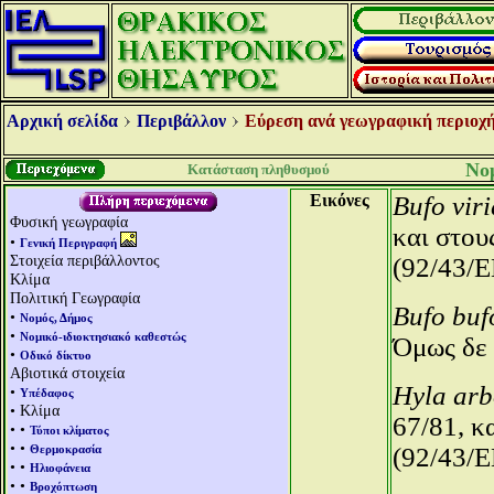
Αρχική σελίδα
Περιβάλλον
Εύρεση ανά γεωγραφική περιοχή
Νο
Κατάσταση πληθυσμού
Εικόνες
Bufo viri
Φυσική γεωγραφία
και στου
•
Γενική Περιγραφή
Στοιχεία περιβάλλοντος
(92/43/E
Κλίμα
Πολιτική Γεωγραφία
Bufo buf
•
Νομός, Δήμος
•
Νομικό-ιδιοκτησιακό καθεστώς
Όμως δε 
•
Οδικό δίκτυο
Αβιοτικά στοιχεία
Hyla arb
•
Υπέδαφος
• Κλίμα
67/81, κ
• •
Τύποι κλίματος
• •
Θερμοκρασία
(92/43/E
• •
Ηλιοφάνεια
• •
Βροχόπτωση