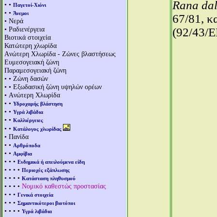
Rana da
• •
Παγετοί-Χιόνι
• •
Άνεμοι
67/81, κ
• Νερά
• Ραδιενέργεια
(92/43/E
Βιοτικά στοιχεία
Κατώτερη χλωρίδα
Aνώτερη Χλωρίδα - Ζώνες βλαστήσεως
Ευμεσογειακή ζώνη
Παραμεσογειακή ζώνη
• • Ζώνη δασών
• • Εξωδασική ζώνη υψηλών ορέων
• Aνώτερη Χλωρίδα
• •
Υδροχαρής βλάστηση
• •
Υγρά λιβάδια
• •
Καλλιέργειες
• •
Κατάλογος χλωρίδας
• Πανίδα
• •
Αρθρόποδα
• •
Αμφίβια
• • •
Ενδημικά ή απειλούμενα είδη
• • • •
Περιοχές εξάπλωσης
• • • •
Κατάσταση πληθυσμού
• • • •
Νομικό καθεστώς προστασίας
• • •
Γενικά στοιχεία
• • •
Σημαντικότεροι βιοτόποι
• • • •
Υγρά λιβάδια