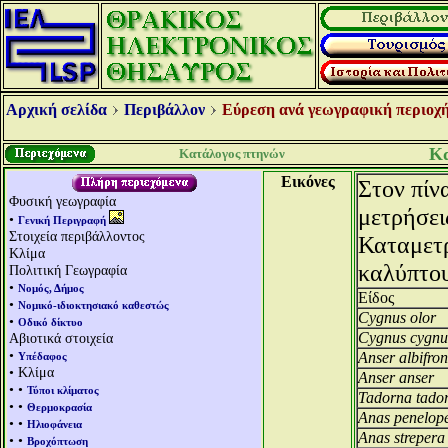
Αρχική σελίδα
Περιβάλλον
Εύρεση ανά γεωγραφική περιοχή
Κα
Κατάλογος πτηνών
Εικόνες
Στον πίν
Φυσική γεωγραφία
μετρήσει
•
Γενική Περιγραφή
Στοιχεία περιβάλλοντος
Καταμετρ
Κλίμα
καλύπτου
Πολιτική Γεωγραφία
•
Νομός, Δήμος
Είδος
•
Νομικό-ιδιοκτησιακό καθεστώς
Cygnus olor
•
Οδικό δίκτυο
Cygnus cygnu
Αβιοτικά στοιχεία
•
Anser albifron
Υπέδαφος
• Κλίμα
Anser anser
• •
Τύποι κλίματος
Tadorna tado
• •
Θερμοκρασία
Anas penelop
• •
Ηλιοφάνεια
Anas strepera
• •
Βροχόπτωση