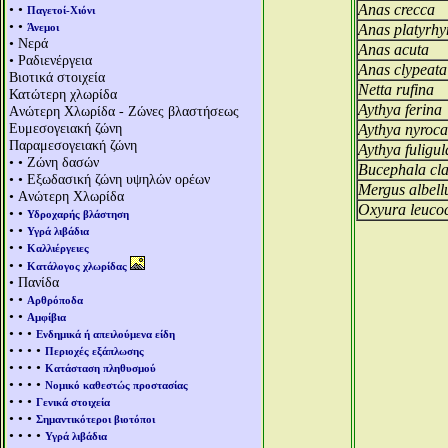
• •
Anas crecca
Παγετοί-Χιόνι
• •
Άνεμοι
Anas platyrh
• Νερά
Anas acuta
• Ραδιενέργεια
Anas clypeata
Βιοτικά στοιχεία
Netta rufina
Κατώτερη χλωρίδα
Aythya ferina
Aνώτερη Χλωρίδα - Ζώνες βλαστήσεως
Ευμεσογειακή ζώνη
Aythya nyroca
Παραμεσογειακή ζώνη
Aythya fuligul
• • Ζώνη δασών
Bucephala cl
• • Εξωδασική ζώνη υψηλών ορέων
Mergus albell
• Aνώτερη Χλωρίδα
Oxyura leuco
• •
Υδροχαρής βλάστηση
• •
Υγρά λιβάδια
• •
Καλλιέργειες
• •
Κατάλογος χλωρίδας
• Πανίδα
• •
Αρθρόποδα
• •
Αμφίβια
• • •
Ενδημικά ή απειλούμενα είδη
• • • •
Περιοχές εξάπλωσης
• • • •
Κατάσταση πληθυσμού
• • • •
Νομικό καθεστώς προστασίας
• • •
Γενικά στοιχεία
• • •
Σημαντικότεροι βιοτόποι
• • • •
Υγρά λιβάδια