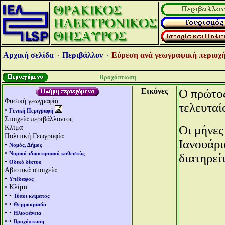
Αρχική σελίδα
Περιβάλλον
Εύρεση ανά γεωγραφική περιοχή
Βροχόπτωση
Εικόνες
Ο πρώτος
Φυσική γεωγραφία
τελευταί
•
Γενική Περιγραφή
Στοιχεία περιβάλλοντος
Κλίμα
Οι μήνες
Πολιτική Γεωγραφία
Ιανουάρι
•
Νομός, Δήμος
•
Νομικό-ιδιοκτησιακό καθεστώς
διατηρεί
•
Οδικό δίκτυο
Αβιοτικά στοιχεία
•
Υπέδαφος
• Κλίμα
• •
Τύποι κλίματος
• •
Θερμοκρασία
• •
Ηλιοφάνεια
• •
Βροχόπτωση