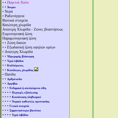
• •
Παγετοί-Χιόνι
• •
Άνεμοι
• Νερά
• Ραδιενέργεια
Βιοτικά στοιχεία
Κατώτερη χλωρίδα
Aνώτερη Χλωρίδα - Ζώνες βλαστήσεως
Ευμεσογειακή ζώνη
Παραμεσογειακή ζώνη
• • Ζώνη δασών
• • Εξωδασική ζώνη υψηλών ορέων
• Aνώτερη Χλωρίδα
• •
Υδροχαρής βλάστηση
• •
Υγρά λιβάδια
• •
Καλλιέργειες
• •
Κατάλογος χλωρίδας
• Πανίδα
• •
Αρθρόποδα
• •
Αμφίβια
• • •
Ενδημικά ή απειλούμενα είδη
• • • •
Περιοχές εξάπλωσης
• • • •
Κατάσταση πληθυσμού
• • • •
Νομικό καθεστώς προστασίας
• • •
Γενικά στοιχεία
• • •
Σημαντικότεροι βιοτόποι
• • • •
Υγρά λιβάδια