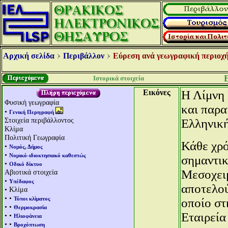
Αρχική σελίδα
Περιβάλλον
Εύρεση ανά γεωγραφική περιοχή
Ιστορικά στοιχεία
Εικόνες
Η Λίμνη 
Φυσική γεωγραφία
και παρα
•
Γενική Περιγραφή
Στοιχεία περιβάλλοντος
Ελληνική
Κλίμα
Πολιτική Γεωγραφία
Κάθε χρό
•
Νομός, Δήμος
•
Νομικό-ιδιοκτησιακό καθεστώς
σημαντικ
•
Οδικό δίκτυο
Μεσοχει
Αβιοτικά στοιχεία
•
Υπέδαφος
αποτελο
• Κλίμα
• •
Τύποι κλίματος
οποίο στ
• •
Θερμοκρασία
Εταιρεία
• •
Ηλιοφάνεια
• •
Βροχόπτωση