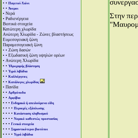
συνεργασ
• •
Παγετοί-Χιόνι
• •
Άνεμοι
• Νερά
Στην περ
• Ραδιενέργεια
"Μαυρομμ
Βιοτικά στοιχεία
Κατώτερη χλωρίδα
Aνώτερη Χλωρίδα - Ζώνες βλαστήσεως
Ευμεσογειακή ζώνη
Παραμεσογειακή ζώνη
• • Ζώνη δασών
• • Εξωδασική ζώνη υψηλών ορέων
• Aνώτερη Χλωρίδα
• •
Υδροχαρής βλάστηση
• •
Υγρά λιβάδια
• •
Καλλιέργειες
• •
Κατάλογος χλωρίδας
• Πανίδα
• •
Αρθρόποδα
• •
Αμφίβια
• • •
Ενδημικά ή απειλούμενα είδη
• • • •
Περιοχές εξάπλωσης
• • • •
Κατάσταση πληθυσμού
• • • •
Νομικό καθεστώς προστασίας
• • •
Γενικά στοιχεία
• • •
Σημαντικότεροι βιοτόποι
• • • •
Υγρά λιβάδια