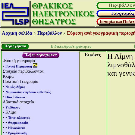
Αρχική σελίδα
Περιβάλλον
Εύρεση ανά γεωγραφική περιοχή
Ειδικές δραστηριότητες
Εικόνες
Η Λίμνη 
Φυσική γεωγραφία
λιμνοθάλ
•
Γενική Περιγραφή
Στοιχεία περιβάλλοντος
και γενι
Κλίμα
Πολιτική Γεωγραφία
•
Νομός, Δήμος
•
Νομικό-ιδιοκτησιακό καθεστώς
•
Οδικό δίκτυο
Αβιοτικά στοιχεία
•
Υπέδαφος
• Κλίμα
• •
Τύποι κλίματος
• •
Θερμοκρασία
• •
Ηλιοφάνεια
• •
Βροχόπτωση