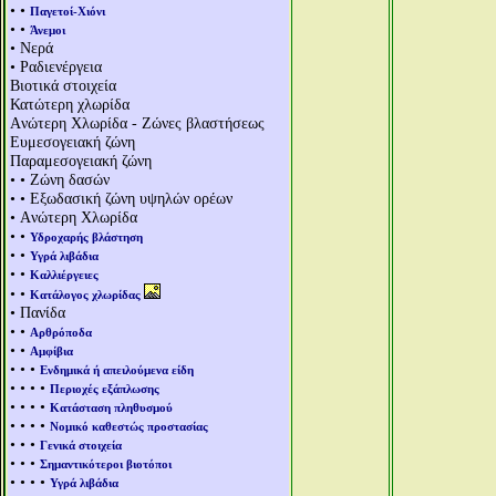
• •
Παγετοί-Χιόνι
• •
Άνεμοι
• Νερά
• Ραδιενέργεια
Βιοτικά στοιχεία
Κατώτερη χλωρίδα
Aνώτερη Χλωρίδα - Ζώνες βλαστήσεως
Ευμεσογειακή ζώνη
Παραμεσογειακή ζώνη
• • Ζώνη δασών
• • Εξωδασική ζώνη υψηλών ορέων
• Aνώτερη Χλωρίδα
• •
Υδροχαρής βλάστηση
• •
Υγρά λιβάδια
• •
Καλλιέργειες
• •
Κατάλογος χλωρίδας
• Πανίδα
• •
Αρθρόποδα
• •
Αμφίβια
• • •
Ενδημικά ή απειλούμενα είδη
• • • •
Περιοχές εξάπλωσης
• • • •
Κατάσταση πληθυσμού
• • • •
Νομικό καθεστώς προστασίας
• • •
Γενικά στοιχεία
• • •
Σημαντικότεροι βιοτόποι
• • • •
Υγρά λιβάδια