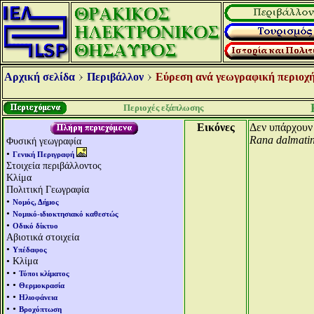
Αρχική σελίδα
Περιβάλλον
Εύρεση ανά γεωγραφική περιοχή
Περιοχές εξάπλωσης
Εικόνες
Δεν υπάρχουν 
Rana dalmatin
Φυσική γεωγραφία
•
Γενική Περιγραφή
Στοιχεία περιβάλλοντος
Κλίμα
Πολιτική Γεωγραφία
•
Νομός, Δήμος
•
Νομικό-ιδιοκτησιακό καθεστώς
•
Οδικό δίκτυο
Αβιοτικά στοιχεία
•
Υπέδαφος
• Κλίμα
• •
Τύποι κλίματος
• •
Θερμοκρασία
• •
Ηλιοφάνεια
• •
Βροχόπτωση