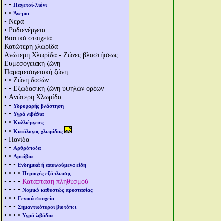
• •
Παγετοί-Χιόνι
• •
Άνεμοι
• Νερά
• Ραδιενέργεια
Βιοτικά στοιχεία
Κατώτερη χλωρίδα
Aνώτερη Χλωρίδα - Ζώνες βλαστήσεως
Ευμεσογειακή ζώνη
Παραμεσογειακή ζώνη
• • Ζώνη δασών
• • Εξωδασική ζώνη υψηλών ορέων
• Aνώτερη Χλωρίδα
• •
Υδροχαρής βλάστηση
• •
Υγρά λιβάδια
• •
Καλλιέργειες
• •
Κατάλογος χλωρίδας
• Πανίδα
• •
Αρθρόποδα
• •
Αμφίβια
• • •
Ενδημικά ή απειλούμενα είδη
• • • •
Περιοχές εξάπλωσης
• • • •
Κατάσταση πληθυσμού
• • • •
Νομικό καθεστώς προστασίας
• • •
Γενικά στοιχεία
• • •
Σημαντικότεροι βιοτόποι
• • • •
Υγρά λιβάδια