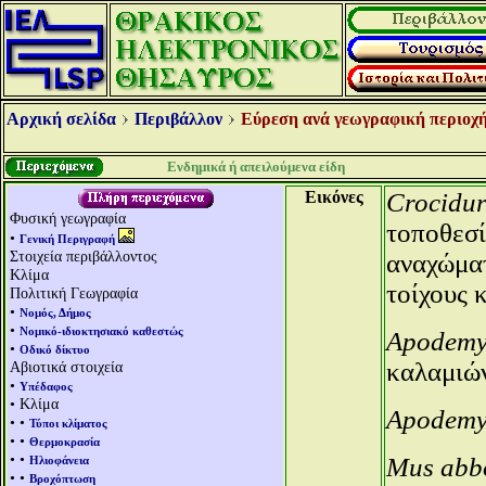
Αρχική σελίδα
Περιβάλλον
Εύρεση ανά γεωγραφική περιοχή
Ενδημικά ή απειλούμενα είδη
Εικόνες
Crocidur
Φυσική γεωγραφία
τοποθεσί
•
Γενική Περιγραφή
Στοιχεία περιβάλλοντος
αναχώματ
Κλίμα
τοίχους 
Πολιτική Γεωγραφία
•
Νομός, Δήμος
•
Νομικό-ιδιοκτησιακό καθεστώς
Apodemys
•
Οδικό δίκτυο
καλαμιών
Αβιοτικά στοιχεία
•
Υπέδαφος
• Κλίμα
Apodemys
• •
Τύποι κλίματος
• •
Θερμοκρασία
• •
Mus abbo
Ηλιοφάνεια
• •
Βροχόπτωση