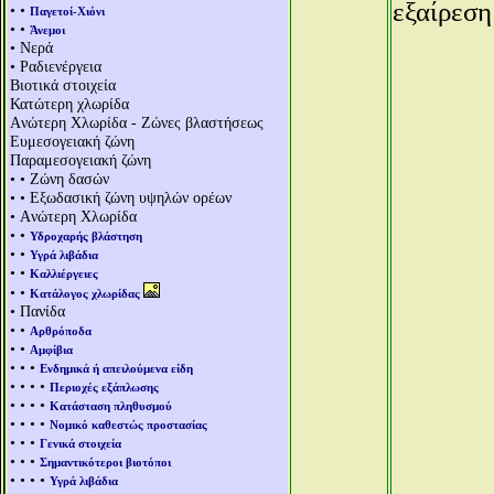
εξαίρεση
• •
Παγετοί-Χιόνι
• •
Άνεμοι
• Νερά
• Ραδιενέργεια
Βιοτικά στοιχεία
Κατώτερη χλωρίδα
Aνώτερη Χλωρίδα - Ζώνες βλαστήσεως
Ευμεσογειακή ζώνη
Παραμεσογειακή ζώνη
• • Ζώνη δασών
• • Εξωδασική ζώνη υψηλών ορέων
• Aνώτερη Χλωρίδα
• •
Υδροχαρής βλάστηση
• •
Υγρά λιβάδια
• •
Καλλιέργειες
• •
Κατάλογος χλωρίδας
• Πανίδα
• •
Αρθρόποδα
• •
Αμφίβια
• • •
Ενδημικά ή απειλούμενα είδη
• • • •
Περιοχές εξάπλωσης
• • • •
Κατάσταση πληθυσμού
• • • •
Νομικό καθεστώς προστασίας
• • •
Γενικά στοιχεία
• • •
Σημαντικότεροι βιοτόποι
• • • •
Υγρά λιβάδια