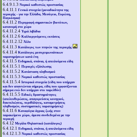
6.4.9.1.3
Νομικό καθεστώς προστασίας
6.4.11.1
Γενικά στοιχεία (μοναδικότητα της
περιοχής - για την Ελλάδα, Μεσόγειο, Ευρώπη,
Παγκόσμια)
6.4.11.2
Περιγραφή σημαντικών βιοτόπων,
κατανομή στο χώρο
6.4.11.2.4
Υγρά λιβάδια
6.4.11.2.6
Καλλιεργούμενες εκτάσεις
6.4.11.2.12
Άλλο
6.4.11.3
Κατάλογος των πτηνών της περιοχής
6.4.11.4
Κατάλογος μεσοχειμωνιάτικων
παρατηρήσεων κατά έτη
6.4.11.5
Ενδημικά, σπάνια, ή απειλούμενα είδη
6.4.11.5.1
Περιοχές εξάπλωσης
6.4.11.5.2
Κατάσταση πληθυσμού
6.4.11.5.3
Νομικό καθεστώς προστασίας
6.4.11.5.4
Ιστορικά στοιχεία (είδη που υπήρχαν
και δεν απαντώνται σήμερα, είδη που εμφανίζονται
σήμερα ενώ δεν υπήρχαν στο παρελθόν)
6.4.11.5.5
Ειδικές δραστηριότητες
(απελευθερώσεις, απαγορεύσεις κυνηγιού,
δακτυλιώσεις, περιθάλψεις, καταμετρήσεις
πληθυσμών, συστηματικές παρατηρήσεις)
6.4.11.6
Καταφύγια άγριας ζωής στον
παρακείμενο χώρο, άμεσα συνδεδεμένα με την
περιοχή
6.4.12
Μεγάλα Θηλαστικά (κατάλογος)
6.4.12.1
Ενδημικά, σπάνια, ή απειλούμενα είδη
6.4.12.1.3
Νομικό καθεστώς προστασίας