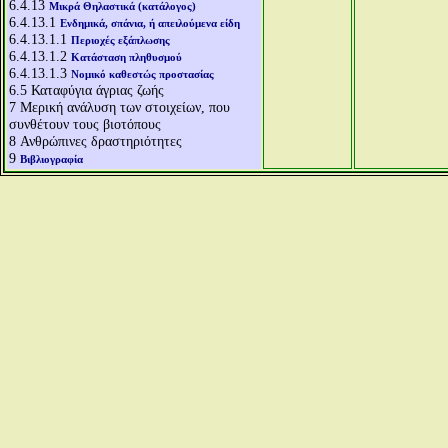
6.4.13
Μικρά Θηλαστικά (κατάλογος)
6.4.13.1
Ενδημικά, σπάνια, ή απειλούμενα είδη
6.4.13.1.1
Περιοχές εξάπλωσης
6.4.13.1.2
Κατάσταση πληθυσμού
6.4.13.1.3
Νομικό καθεστώς προστασίας
6.5
Καταφύγια άγριας ζωής
7
Μερική ανάλυση των στοιχείων, που
συνθέτουν τους βιοτόπους
8
Ανθρώπινες δραστηριότητες
9
Βιβλιογραφία