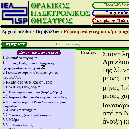
Αρχική σελίδα
Περιβάλλον
Εύρεση ανά γεωγραφική περιοχή
Τύποι κλίματος
Εικόνες
Στον πλη
1
Φυσική γεωγραφία
Αμπελουρ
1.1
Τόπος, Θέση, Γενική Περιγραφή
της λίμνη
(γεωμορφολογικά στοιχεία)
2
Γενικά ιστορικά στοιχεία για το
μέσες με
περιβάλλον
3
Κλίμα στο χθές και σήμερα
μήνες Ιο
4
Πολιτική Γεωγραφία
4.1
Που ανήκει διοικητικά (Νομός, Δήμος)
μέσες χα
4.2
Νομικό καθεστώς-ιδιοκτησιακό καθεστώς
4.3
Τοποθέτηση στο Οδικό δίκτυο και παροχή
Ιανουάρι
υπηρεσιών
5
Αβιοτικά στοιχεία
από το Ν
5.2
Υπέδαφος (γεωλογικά στοιχεία)
άνοιξη κ
5.3
Κλίμα
5.3.1
Τύποι κλίματος