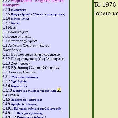
5.3.2
Θερμοκρασία - Ελάχιστη, μέγιστη,
Το 1976 
Μέση/μήνα
5.3.3
Ηλιοφάνεια
Ιούλιο κ
5.3.5
Βροχή - Δροσιά - Υδατικές κατακρημνίσεις
5.3.6
Παγετοί-Χιόνι
5.3.7
Άνεμοι
5.4
Νερά
5.5
Ραδιενέργεια
6
Βιοτικά στοιχεία
6.1
Κατώτερη χλωρίδα
6.2
Aνώτερη Χλωρίδα - Ζώνες
βλαστήσεως
6.2.1
Ευμεσογειακή ζώνη βλαστήσεως
6.2.2
Παραμεσογειακή ζώνη βλαστήσεως
6.2.3
Ζώνη δασών
6.2.5
Εξωδασική ζώνη υψηλών ορέων
6.3
Aνώτερη Χλωρίδα
6.3.1
Υδροχαρής βλάστηση
6.3.2
Υγρά λιβάδια
6.3.6
Καλλιέργειες
6.3.13
Κατάλογος χλωρίδας της περιοχής
6.4
Πανίδα
6.4.5
Αρθρόποδα (κατάλογος)
6.4.9
Αμφίβια (κατάλογος)
6.4.9.1
Ενδημικά, σπάνια, ή απειλούμενα είδη
6.4.9.1.1
Περιοχές εξάπλωσης
6.4.9.1.2
Κατάσταση πληθυσμού