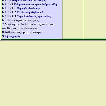
6.4.13
Μικρά Θηλαστικά (κατάλογος)
6.4.13.1
Ενδημικά, σπάνια, ή απειλούμενα είδη
6.4.13.1.1
Περιοχές εξάπλωσης
6.4.13.1.2
Κατάσταση πληθυσμού
6.4.13.1.3
Νομικό καθεστώς προστασίας
6.5
Καταφύγια άγριας ζωής
7
Μερική ανάλυση των στοιχείων, που
συνθέτουν τους βιοτόπους
8
Ανθρώπινες δραστηριότητες
9
Βιβλιογραφία