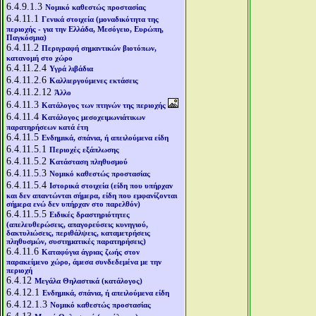
6.4.9.1.3
Νομικό καθεστώς προστασίας
6.4.11.1
Γενικά στοιχεία (μοναδικότητα της
περιοχής - για την Ελλάδα, Μεσόγειο, Ευρώπη,
Παγκόσμια)
6.4.11.2
Περιγραφή σημαντικών βιοτόπων,
κατανομή στο χώρο
6.4.11.2.4
Υγρά λιβάδια
6.4.11.2.6
Καλλιεργούμενες εκτάσεις
6.4.11.2.12
Άλλο
6.4.11.3
Κατάλογος των πτηνών της περιοχής
6.4.11.4
Κατάλογος μεσοχειμωνιάτικων
παρατηρήσεων κατά έτη
6.4.11.5
Ενδημικά, σπάνια, ή απειλούμενα είδη
6.4.11.5.1
Περιοχές εξάπλωσης
6.4.11.5.2
Κατάσταση πληθυσμού
6.4.11.5.3
Νομικό καθεστώς προστασίας
6.4.11.5.4
Ιστορικά στοιχεία (είδη που υπήρχαν
και δεν απαντώνται σήμερα, είδη που εμφανίζονται
σήμερα ενώ δεν υπήρχαν στο παρελθόν)
6.4.11.5.5
Ειδικές δραστηριότητες
(απελευθερώσεις, απαγορεύσεις κυνηγιού,
δακτυλιώσεις, περιθάλψεις, καταμετρήσεις
πληθυσμών, συστηματικές παρατηρήσεις)
6.4.11.6
Καταφύγια άγριας ζωής στον
παρακείμενο χώρο, άμεσα συνδεδεμένα με την
περιοχή
6.4.12
Μεγάλα Θηλαστικά (κατάλογος)
6.4.12.1
Ενδημικά, σπάνια, ή απειλούμενα είδη
6.4.12.1.3
Νομικό καθεστώς προστασίας