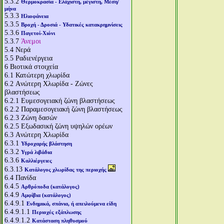
5.3.2
Θερμοκρασία - Ελάχιστη, μέγιστη, Μέση/
μήνα
5.3.3
Ηλιοφάνεια
5.3.5
Βροχή - Δροσιά - Υδατικές κατακρημνίσεις
5.3.6
Παγετοί-Χιόνι
5.3.7
Άνεμοι
5.4
Νερά
5.5
Ραδιενέργεια
6
Βιοτικά στοιχεία
6.1
Κατώτερη χλωρίδα
6.2
Aνώτερη Χλωρίδα - Ζώνες
βλαστήσεως
6.2.1
Ευμεσογειακή ζώνη βλαστήσεως
6.2.2
Παραμεσογειακή ζώνη βλαστήσεως
6.2.3
Ζώνη δασών
6.2.5
Εξωδασική ζώνη υψηλών ορέων
6.3
Aνώτερη Χλωρίδα
6.3.1
Υδροχαρής βλάστηση
6.3.2
Υγρά λιβάδια
6.3.6
Καλλιέργειες
6.3.13
Κατάλογος χλωρίδας της περιοχής
6.4
Πανίδα
6.4.5
Αρθρόποδα (κατάλογος)
6.4.9
Αμφίβια (κατάλογος)
6.4.9.1
Ενδημικά, σπάνια, ή απειλούμενα είδη
6.4.9.1.1
Περιοχές εξάπλωσης
6.4.9.1.2
Κατάσταση πληθυσμού