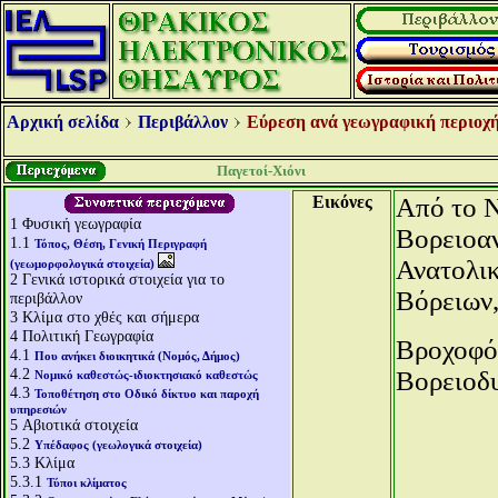
Αρχική σελίδα
Περιβάλλον
Εύρεση ανά γεωγραφική περιοχή
Παγετοί-Χιόνι
Εικόνες
Από το Ν
1
Φυσική γεωγραφία
Βορειοαν
1.1
Τόπος, Θέση, Γενική Περιγραφή
Ανατολικ
(γεωμορφολογικά στοιχεία)
2
Γενικά ιστορικά στοιχεία για το
Βόρειων,
περιβάλλον
3
Κλίμα στο χθές και σήμερα
4
Πολιτική Γεωγραφία
Βροχοφόρ
4.1
Που ανήκει διοικητικά (Νομός, Δήμος)
4.2
Βορειοδυ
Νομικό καθεστώς-ιδιοκτησιακό καθεστώς
4.3
Τοποθέτηση στο Οδικό δίκτυο και παροχή
υπηρεσιών
5
Αβιοτικά στοιχεία
5.2
Υπέδαφος (γεωλογικά στοιχεία)
5.3
Κλίμα
5.3.1
Τύποι κλίματος