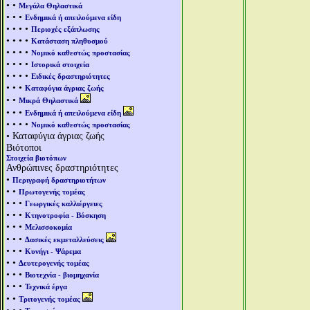
• •
Μεγάλα Θηλαστικά
• • •
Ενδημικά ή απειλούμενα είδη
• • • •
Περιοχές εξάπλωσης
• • • •
Κατάσταση πληθυσμού
• • • •
Νομικό καθεστώς προστασίας
• • • •
Ιστορικά στοιχεία
• • • •
Ειδικές δραστηριότητες
• • •
Καταφύγια άγριας ζωής
• •
Μικρά Θηλαστικά
• • •
Ενδημικά ή απειλούμενα είδη
• • • •
Νομικό καθεστώς προστασίας
• Καταφύγια άγριας ζωής
Βιότοποι
Στοιχεία βιοτόπων
Ανθρώπινες δραστηριότητες
•
Περιγραφή δραστηριοτήτων
• •
Πρωτογενής τομέας
• • •
Γεωργικές καλλιέργειες
• • •
Κτηνοτροφία - Βόσκηση
• • •
Μελισσοκομία
• • •
Δασικές εκμεταλλεύσεις
• • •
Κυνήγι - Ψάρεμα
• •
Δευτερογενής τομέας
• • •
Βιοτεχνία - βιομηχανία
• • •
Τεχνικά έργα
• •
Τριτογενής τομέας