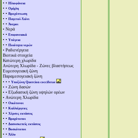
• •
Ηλιοφάνεια
• •
Ομίχλη
• •
Βροχόπτωση
• •
Παγετοί-Χιόνι
• •
Άνεμοι
• Νερά
• •
Επιφανειακά
• •
Υπόγεια
• •
Ποιότητα νερών
• Ραδιενέργεια
Βιοτικά στοιχεία
Κατώτερη χλωρίδα
Aνώτερη Χλωρίδα - Ζώνες βλαστήσεως
Ευμεσογειακή ζώνη
Παραμεσογειακή ζώνη
• • •
Υποζώνη Quercion cocciferae
• • Ζώνη δασών
• • Εξωδασική ζώνη υψηλών ορέων
• Aνώτερη Χλωρίδα
• •
Οικότονοι
• •
Καλλιέργειες
• •
Χέρσες εκτάσεις
• •
Βραχότοποι
• •
Δασοσκεπείς εκτάσεις
• •
Βοσκότοποι
• •
Άλλο