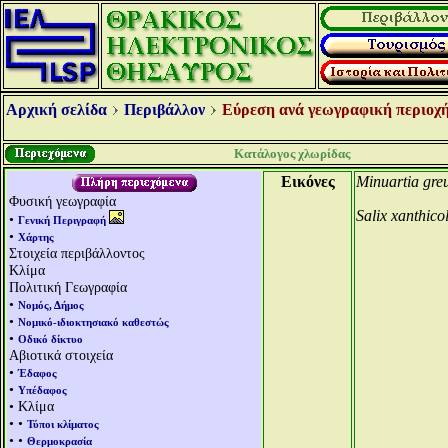
Αρχική σελίδα
Περιβάλλον
Εύρεση ανά γεωγραφική περιοχή
Κατάλογος χλωρίδας
Εικόνες
Minuartia gre
Φυσική γεωγραφία
Salix xanthico
•
Γενική Περιγραφή
•
Χάρτης
Στοιχεία περιβάλλοντος
Κλίμα
Πολιτική Γεωγραφία
•
Νομός, Δήμος
•
Νομικό-ιδιοκτησιακό καθεστώς
•
Οδικό δίκτυο
Αβιοτικά στοιχεία
•
Έδαφος
•
Υπέδαφος
• Κλίμα
• •
Τύποι κλίματος
• •
Θερμοκρασία