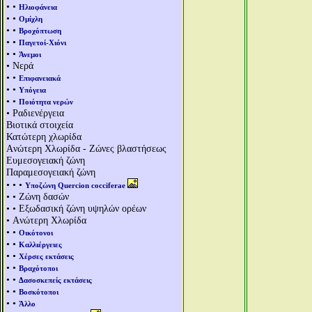
• •
Ηλιοφάνεια
• •
Ομίχλη
• •
Βροχόπτωση
• •
Παγετοί-Χιόνι
• •
Άνεμοι
• Νερά
• •
Επιφανειακά
• •
Υπόγεια
• •
Ποιότητα νερών
• Ραδιενέργεια
Βιοτικά στοιχεία
Κατώτερη χλωρίδα
Aνώτερη Χλωρίδα - Ζώνες βλαστήσεως
Ευμεσογειακή ζώνη
Παραμεσογειακή ζώνη
• • •
Υποζώνη Quercion cocciferae
• • Ζώνη δασών
• • Εξωδασική ζώνη υψηλών ορέων
• Aνώτερη Χλωρίδα
• •
Οικότονοι
• •
Καλλιέργειες
• •
Χέρσες εκτάσεις
• •
Βραχότοποι
• •
Δασοσκεπείς εκτάσεις
• •
Βοσκότοποι
• •
Άλλο