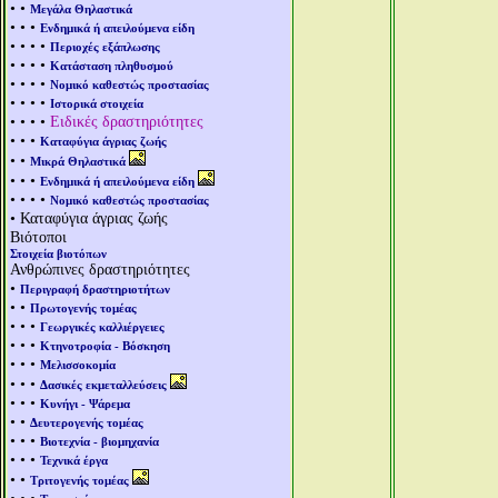
• •
Μεγάλα Θηλαστικά
• • •
Ενδημικά ή απειλούμενα είδη
• • • •
Περιοχές εξάπλωσης
• • • •
Κατάσταση πληθυσμού
• • • •
Νομικό καθεστώς προστασίας
• • • •
Ιστορικά στοιχεία
• • • •
Ειδικές δραστηριότητες
• • •
Καταφύγια άγριας ζωής
• •
Μικρά Θηλαστικά
• • •
Ενδημικά ή απειλούμενα είδη
• • • •
Νομικό καθεστώς προστασίας
• Καταφύγια άγριας ζωής
Βιότοποι
Στοιχεία βιοτόπων
Ανθρώπινες δραστηριότητες
•
Περιγραφή δραστηριοτήτων
• •
Πρωτογενής τομέας
• • •
Γεωργικές καλλιέργειες
• • •
Κτηνοτροφία - Βόσκηση
• • •
Μελισσοκομία
• • •
Δασικές εκμεταλλεύσεις
• • •
Κυνήγι - Ψάρεμα
• •
Δευτερογενής τομέας
• • •
Βιοτεχνία - βιομηχανία
• • •
Τεχνικά έργα
• •
Τριτογενής τομέας