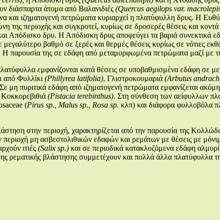
υν διάσπαρτα άτομα από Βαλανιδιές
(Quercus aegilops var. macrolepis
 και ιζηματογενή πετρώματα κυριαρχεί η πλατύφυλλη δρυς. Η Ευθύφ
νη της περιοχής και συγκροτεί, κυρίως σε δροσερές θέσεις και κοντά
ι Απόδισκο δρυ. Η Απόδισκη δρυς αποφεύγει τα βαριά συνεκτικά εδ
ε μεγαλύτερο βαθμό σε ξερές και θερμές θέσεις κυρίως σε νότιες εκ
 Η παρουσία της σε εδάφη από μεταμορφωμένα πετρώματα μαζί με τη
λατύφυλλα εμφανίζονται κατά θέσεις σε υποβαθμισμένα εδάφη σε μεγ
ι από Φυλλίκι
(Phillyrea latifolia)
, Γλιστροκουμαριά
(Arbutus andrach
 Σε μη πυριτικά εδάφη από ιζηματογενή πετρώματα εμφανίζεται ακόμη
 Κοκκορεβιθιά
(Pistacia terebinthus)
. Στη σύνθεση των αείφυλλων πλ
osaceae (
Pirus sp., Malus sp., Rosa sp.
κλπ) και διάφορα φυλλοβόλα π
λάστηση στην περιοχή, χαρακτηρίζεται από την παρουσία της Κολλώ
 περιοχή μη ασβεστολιθικών εδαφών και ρεμάτων με θέσεις με μόνι
ρχούν ιτιές
(Salix sp.)
και σε περιοδικά κατακλυζόμενα εδάφη αλμυρ
ης ρεματικής βλάστησης συμμετέχουν και πολλά άλλα πλατύφυλλα τη