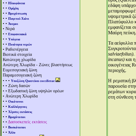
• •
Ηλιοφάνεια
εδάφη υπάρχο
• •
Ομίχλη
μεταμορφωμένα
• •
Βροχόπτωση
υψομετρικά ζώ
• •
Παγετοί-Χιόνι
Πλατύφυλλο κα
• •
Άνεμοι
εμφανίζεται σ
• Νερά
Μαύρη πεύκη.
• •
Επιφανειακά
• •
Υπόγεια
Τα αείφυλλα π
• •
Ποιότητα νερών
Συγκροτούντα
• Ραδιενέργεια
salviaefolius)
.
Βιοτικά στοιχεία
incanus)
και η
Κατώτερη χλωρίδα
Aνώτερη Χλωρίδα - Ζώνες βλαστήσεως
οικογένειας R
Ευμεσογειακή ζώνη
περιοχής.
Παραμεσογειακή ζώνη
• • •
Η ρεματική β
Υποζώνη Quercion cocciferae
• • Ζώνη δασών
παρουσία στην
• • Εξωδασική ζώνη υψηλών ορέων
ρεμάτων κυρια
• Aνώτερη Χλωρίδα
στη σύνθεση τ
• •
Οικότονοι
• •
Καλλιέργειες
• •
Χέρσες εκτάσεις
• •
Βραχότοποι
• •
Δασοσκεπείς εκτάσεις
• •
Βοσκότοποι
• •
Άλλο