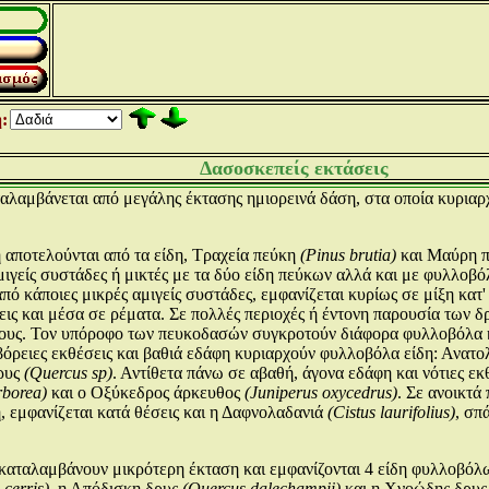
:
Δασοσκεπείς εκτάσεις
αλαμβάνεται από μεγάλης έκτασης ημιορεινά δάση, στα οποία κυριαρ
αποτελούνται από τα είδη, Τραχεία πεύκη
(Pinus brutia)
και Μαύρη 
μιγείς συστάδες ή μικτές με τα δύο είδη πεύκων αλλά και με φυλλοβό
από κάποιες μικρές αμιγείς συστάδες, εμφανίζεται κυρίως σε μίξη κατ
εις και μέσα σε ρέματα. Σε πολλές περιοχές ή έντονη παρουσία των
ους. Τον υπόροφο των πευκοδασών συγκροτούν διάφορα φυλλοβόλα κα
βόρειες εκθέσεις και βαθιά εδάφη κυριαρχούν φυλλοβόλα είδη: Ανατο
δρυς
(Quercus sp)
. Αντίθετα πάνω σε αβαθή, άγονα εδάφη και νότιες ε
rborea)
και ο Οξύκεδρος άρκευθος
(Juniperus oxycedrus)
. Σε ανοικτά
η, εμφανίζεται κατά θέσεις και η Δαφνολαδανιά
(Cistus laurifolius)
, σπ
καταλαμβάνουν μικρότερη έκταση και εμφανίζονται 4 είδη φυλλοβό
cerris),
η Απόδισκη δρυς
(Quercus dalechampii)
και η Χνοώδης δρυ