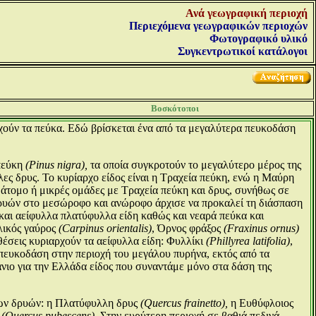
Ανά γεωγραφική περιοχή
Περιεχόμενα γεωγραφικών περιοχών
Φωτογραφικό υλικό
Συγκεντρωτικοί κατάλογοι
Βοσκότοποι
χούν τα πεύκα. Εδώ βρίσκεται ένα από τα μεγαλύτερα πευκοδάση
πεύκη
(Pinus nigra),
τα οποία συγκροτούν το μεγαλύτερο μέρος της
λες δρυς. Το κυρίαρχο είδος είναι η Τραχεία πεύκη, ενώ η Μαύρη
' άτομο ή μικρές ομάδες με Τραχεία πεύκη και δρυς, συνήθως σε
 δρυών στο μεσώροφο και ανώροφο άρχισε να προκαλεί τη διάσπαση
ι αείφυλλα πλατύφυλλα είδη καθώς και νεαρά πεύκα και
λικός γαύρος
(Carpinus orientalis)
, Όρνος φράξος
(Fraxinus ornus)
κθέσεις κυριαρχούν τα αείφυλλα είδη: Φυλλίκι
(Phillyrea latifolia)
,
 πευκοδάση στην περιοχή του μεγάλου πυρήνα, εκτός από τα
άνιο για την Ελλάδα είδος που συναντάμε μόνο στα δάση της
λων δρυών: η Πλατύφυλλη δρυς
(Quercus frainetto),
η Ευθύφλοιος
ς
(Quercus pubescens).
Στην ευρύτερη περιοχή σε βαθιά πεδινά