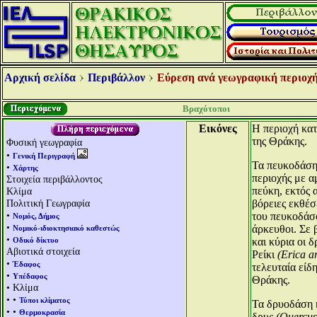
Αρχική σελίδα
Περιβάλλον
Εύρεση ανά γεωγραφική περιοχή
Βραχότοποι
Εικόνες
Η περιοχή κατ
της Θράκης.
Φυσική γεωγραφία
•
Γενική Περιγραφή
Τα πευκοδάση 
•
Χάρτης
περιοχής με α
Στοιχεία περιβάλλοντος
πεύκη, εκτός 
Κλίμα
Πολιτική Γεωγραφία
βόρειες εκθέσ
•
του πευκοδάσ
Νομός, Δήμος
•
άρκευθοι. Σε 
Νομικό-ιδιοκτησιακό καθεστώς
•
Οδικό δίκτυο
και κύρια οι 
Αβιοτικά στοιχεία
Ρείκι
(Erica a
•
Έδαφος
τελευταία είδ
•
Υπέδαφος
Θράκης.
• Κλίμα
• •
Τύποι κλίματος
Τα δρυοδάση 
• •
Θερμοκρασία
δρυς
(Quercus 