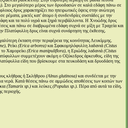
).
Στο μεγαλύτερο μέρος των δρυοδασών σε καλά εδάφη πάνω σε
λοιος δρυς χαρακτηρίζει πιο ηπειρωτικές όψεις στην ανώτερη
 σε ρέματα, μικτές κατ' άτομο ή συνδενδρίες συστάδες με την
άφη και τα πολύ υγρά και ξηρά περιβάλλοντα. Η Χνοώδης δρυς
θέσεις και πάνω σε διαβρωμένα εδάφη συχνά σε μίξη με Τραχεία και
ν Πλατύφυλλη δρυς είναι συχνά συνάρτηση της έκθεσης.
αλύτερη έκταση στην περιφέρεια της κοινότητας Λευκίμμης.
ne)
, Ρείκι
(Erica arborea)
και Σφακομηλόφυλλη λαδανιά
(Cistus
 το Χαμορείκι
(Εrica manipuliflora)
, η Εριώδης λαδανιά
(Cistus
ατύφυλλων συμμετέχουν ακόμη ο Οξύκεδρος άρκευθος, είδη της
λατύφυλλα είδη που βρίσκουμε στα πευκοδάση και δρυοδάση της
δους κλήθρας ή Σκλήθρου
(Alnus glutinosa)
και συνδέεται με την
μα νερά. Κατά θέσεις πάνω σε αμμώδεις αποθέσεις των κοιτών των
ίκια
(Tamarix sp.)
και λεύκες
(Populus sp.).
Πέρα από αυτά τα είδη,
ς περιοχής.