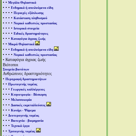
• •
Μεγάλα Θηλαστικά
• • •
Ενδημικά ή απειλούμενα είδη
• • • •
Περιοχές εξάπλωσης
• • • •
Κατάσταση πληθυσμού
• • • •
Νομικό καθεστώς προστασίας
• • • •
Ιστορικά στοιχεία
• • • •
Ειδικές δραστηριότητες
• • •
Καταφύγια άγριας ζωής
• •
Μικρά Θηλαστικά
• • •
Ενδημικά ή απειλούμενα είδη
• • • •
Νομικό καθεστώς προστασίας
• Καταφύγια άγριας ζωής
Βιότοποι
Στοιχεία βιοτόπων
Ανθρώπινες δραστηριότητες
•
Περιγραφή δραστηριοτήτων
• •
Πρωτογενής τομέας
• • •
Γεωργικές καλλιέργειες
• • •
Κτηνοτροφία - Βόσκηση
• • •
Μελισσοκομία
• • •
Δασικές εκμεταλλεύσεις
• • •
Κυνήγι - Ψάρεμα
• •
Δευτερογενής τομέας
• • •
Βιοτεχνία - βιομηχανία
• • •
Τεχνικά έργα
• •
Τριτογενής τομέας