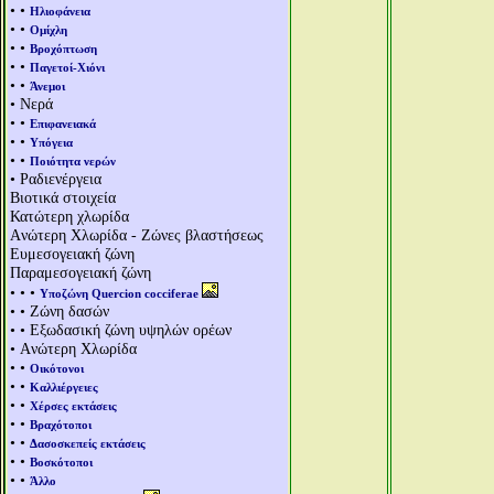
• •
Ηλιοφάνεια
• •
Ομίχλη
• •
Βροχόπτωση
• •
Παγετοί-Χιόνι
• •
Άνεμοι
• Νερά
• •
Επιφανειακά
• •
Υπόγεια
• •
Ποιότητα νερών
• Ραδιενέργεια
Βιοτικά στοιχεία
Κατώτερη χλωρίδα
Aνώτερη Χλωρίδα - Ζώνες βλαστήσεως
Ευμεσογειακή ζώνη
Παραμεσογειακή ζώνη
• • •
Υποζώνη Quercion cocciferae
• • Ζώνη δασών
• • Εξωδασική ζώνη υψηλών ορέων
• Aνώτερη Χλωρίδα
• •
Οικότονοι
• •
Καλλιέργειες
• •
Χέρσες εκτάσεις
• •
Βραχότοποι
• •
Δασοσκεπείς εκτάσεις
• •
Βοσκότοποι
• •
Άλλο