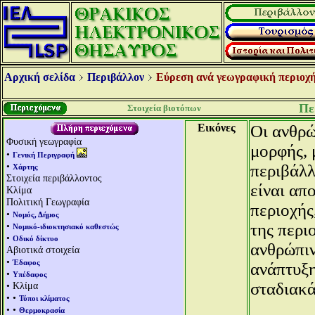
Αρχική σελίδα
Περιβάλλον
Εύρεση ανά γεωγραφική περιοχή
Πε
Στοιχεία βιοτόπων
Εικόνες
Οι ανθρώ
Φυσική γεωγραφία
μορφής, 
•
Γενική Περιγραφή
•
περιβάλλ
Χάρτης
Στοιχεία περιβάλλοντος
είναι απ
Κλίμα
Πολιτική Γεωγραφία
περιοχής
•
Νομός, Δήμος
•
της περι
Νομικό-ιδιοκτησιακό καθεστώς
•
Οδικό δίκτυο
ανθρώπιν
Αβιοτικά στοιχεία
•
Έδαφος
ανάπτυξη
•
Υπέδαφος
σταδιακά
• Κλίμα
• •
Τύποι κλίματος
• •
Θερμοκρασία