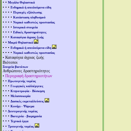
• •
Μεγάλα Θηλαστικά
• • •
Ενδημικά ή απειλούμενα είδη
• • • •
Περιοχές εξάπλωσης
• • • •
Κατάσταση πληθυσμού
• • • •
Νομικό καθεστώς προστασίας
• • • •
Ιστορικά στοιχεία
• • • •
Ειδικές δραστηριότητες
• • •
Καταφύγια άγριας ζωής
• •
Μικρά Θηλαστικά
• • •
Ενδημικά ή απειλούμενα είδη
• • • •
Νομικό καθεστώς προστασίας
• Καταφύγια άγριας ζωής
Βιότοποι
Στοιχεία βιοτόπων
Ανθρώπινες δραστηριότητες
•
Περιγραφή δραστηριοτήτων
• •
Πρωτογενής τομέας
• • •
Γεωργικές καλλιέργειες
• • •
Κτηνοτροφία - Βόσκηση
• • •
Μελισσοκομία
• • •
Δασικές εκμεταλλεύσεις
• • •
Κυνήγι - Ψάρεμα
• •
Δευτερογενής τομέας
• • •
Βιοτεχνία - βιομηχανία
• • •
Τεχνικά έργα
• •
Τριτογενής τομέας