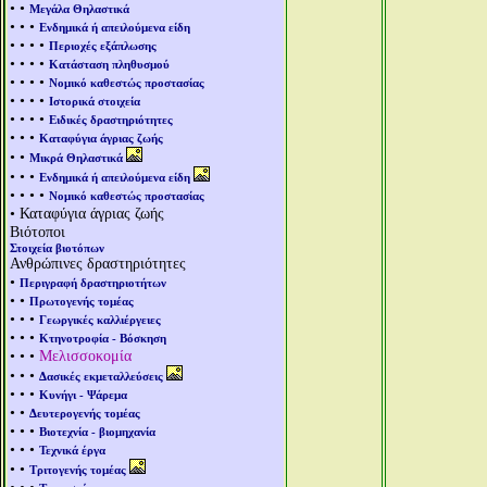
• •
Μεγάλα Θηλαστικά
• • •
Ενδημικά ή απειλούμενα είδη
• • • •
Περιοχές εξάπλωσης
• • • •
Κατάσταση πληθυσμού
• • • •
Νομικό καθεστώς προστασίας
• • • •
Ιστορικά στοιχεία
• • • •
Ειδικές δραστηριότητες
• • •
Καταφύγια άγριας ζωής
• •
Μικρά Θηλαστικά
• • •
Ενδημικά ή απειλούμενα είδη
• • • •
Νομικό καθεστώς προστασίας
• Καταφύγια άγριας ζωής
Βιότοποι
Στοιχεία βιοτόπων
Ανθρώπινες δραστηριότητες
•
Περιγραφή δραστηριοτήτων
• •
Πρωτογενής τομέας
• • •
Γεωργικές καλλιέργειες
• • •
Κτηνοτροφία - Βόσκηση
• • •
Μελισσοκομία
• • •
Δασικές εκμεταλλεύσεις
• • •
Κυνήγι - Ψάρεμα
• •
Δευτερογενής τομέας
• • •
Βιοτεχνία - βιομηχανία
• • •
Τεχνικά έργα
• •
Τριτογενής τομέας