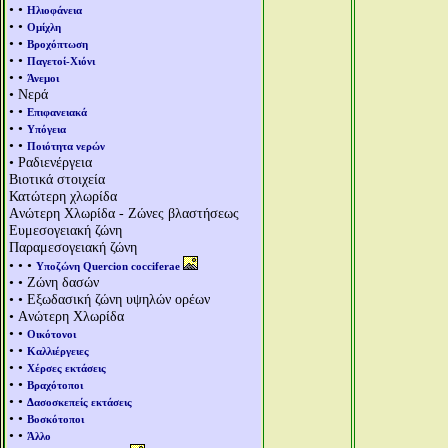
• •
Ηλιοφάνεια
• •
Ομίχλη
• •
Βροχόπτωση
• •
Παγετοί-Χιόνι
• •
Άνεμοι
• Νερά
• •
Επιφανειακά
• •
Υπόγεια
• •
Ποιότητα νερών
• Ραδιενέργεια
Βιοτικά στοιχεία
Κατώτερη χλωρίδα
Aνώτερη Χλωρίδα - Ζώνες βλαστήσεως
Ευμεσογειακή ζώνη
Παραμεσογειακή ζώνη
• • •
Υποζώνη Quercion cocciferae
• • Ζώνη δασών
• • Εξωδασική ζώνη υψηλών ορέων
• Aνώτερη Χλωρίδα
• •
Οικότονοι
• •
Καλλιέργειες
• •
Χέρσες εκτάσεις
• •
Βραχότοποι
• •
Δασοσκεπείς εκτάσεις
• •
Βοσκότοποι
• •
Άλλο