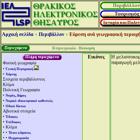
Αρχική σελίδα
Περιβάλλον
Εύρεση ανά γεωγραφική περιοχή
Κτηνοτροφία - Βόσκηση
Εικόνες
Η μελισσοκομί
παραγωγή μελ
Φυσική γεωγραφία
•
Γενική Περιγραφή
•
Χάρτης
Στοιχεία περιβάλλοντος
Κλίμα
Πολιτική Γεωγραφία
•
Νομός, Δήμος
•
Νομικό-ιδιοκτησιακό καθεστώς
•
Οδικό δίκτυο
Αβιοτικά στοιχεία
•
Έδαφος
•
Υπέδαφος
• Κλίμα
• •
Τύποι κλίματος
• •
Θερμοκρασία