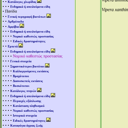
• •
Κατάλογος χλωρίδας
• • •
Ενδημικά ή απειλούμενα είδη
Vipera xanthi
• Πανίδα
• •
Γενική περιγραφή βιοτόπων
• •
Αρθρόποδα
• •
Αμφίβια
• • •
Ενδημικά ή απειλούμενα είδη
• • • •
Νομικό καθεστώς προστασίας
• • • •
Ειδικές δραστηριότητες
• •
Ερπετά
• • •
Ενδημικά ή απειλούμενα είδη
• • • •
Νομικό καθεστώς προστασίας
• • •
Γενικά στοιχεία
• • •
Σημαντικότεροι βιοτόποι
• • • •
Καλλιεργούμενες εκτάσεις
• • • •
Βραχότοποι
• • • •
Δασοσκεπείς εκτάσεις
• • • •
Βοσκότοποι
• • •
Κατάλογος πτηνών
• • •
Ενδημικά ή απειλούμενα είδη
• • • •
Περιοχές εξάπλωσης
• • • •
Κατάσταση πληθυσμού
• • • •
Νομικό καθεστώς προστασίας
• • • •
Ιστορικά στοιχεία
• • • •
Ειδικές δραστηριότητες
• • •
Καταφύγια άγριας ζωής