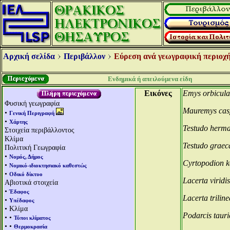
Αρχική σελίδα
Περιβάλλον
Εύρεση ανά γεωγραφική περιοχή
Ενδημικά ή απειλούμενα είδη
Εικόνες
Emys orbicula
Φυσική γεωγραφία
Μauremys cas
•
Γενική Περιγραφή
•
Χάρτης
Testudo herm
Στοιχεία περιβάλλοντος
Κλίμα
Testudo graec
Πολιτική Γεωγραφία
•
Νομός, Δήμος
Cyrtopodion k
•
Νομικό-ιδιοκτησιακό καθεστώς
•
Οδικό δίκτυο
Lacerta viridis
Αβιοτικά στοιχεία
•
Έδαφος
Lacerta trilin
•
Υπέδαφος
• Κλίμα
Podarcis tauri
• •
Τύποι κλίματος
• •
Θερμοκρασία