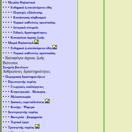
• •
Μεγάλα Θηλαστικά
• • •
Ενδημικά ή απειλούμενα είδη
• • • •
Περιοχές εξάπλωσης
• • • •
Κατάσταση πληθυσμού
• • • •
Νομικό καθεστώς προστασίας
• • • •
Ιστορικά στοιχεία
• • • •
Ειδικές δραστηριότητες
• • •
Καταφύγια άγριας ζωής
• •
Μικρά Θηλαστικά
• • •
Ενδημικά ή απειλούμενα είδη
• • • •
Νομικό καθεστώς προστασίας
• Καταφύγια άγριας ζωής
Βιότοποι
Στοιχεία βιοτόπων
Ανθρώπινες δραστηριότητες
•
Περιγραφή δραστηριοτήτων
• •
Πρωτογενής τομέας
• • •
Γεωργικές καλλιέργειες
• • •
Κτηνοτροφία - Βόσκηση
• • •
Μελισσοκομία
• • •
Δασικές εκμεταλλεύσεις
• • •
Κυνήγι - Ψάρεμα
• •
Δευτερογενής τομέας
• • •
Βιοτεχνία - βιομηχανία
• • •
Τεχνικά έργα
• •
Τριτογενής τομέας