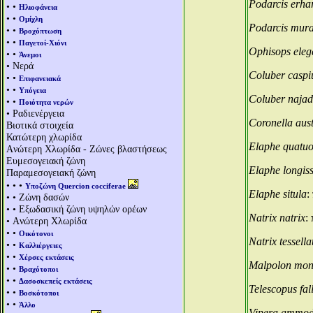
Podarcis erhar
• •
Ηλιοφάνεια
• •
Ομίχλη
Podarcis mura
• •
Βροχόπτωση
• •
Παγετοί-Χιόνι
Ophisops eleg
• •
Άνεμοι
• Νερά
Coluber caspi
• •
Επιφανειακά
• •
Υπόγεια
Coluber naja
• •
Ποιότητα νερών
• Ραδιενέργεια
Coronella aus
Βιοτικά στοιχεία
Κατώτερη χλωρίδα
Elaphe quatuo
Aνώτερη Χλωρίδα - Ζώνες βλαστήσεως
Ευμεσογειακή ζώνη
Elaphe longis
Παραμεσογειακή ζώνη
• • •
Υποζώνη Quercion cocciferae
Elaphe situla
:
• • Ζώνη δασών
• • Εξωδασική ζώνη υψηλών ορέων
Natrix natrix
:
• Aνώτερη Χλωρίδα
• •
Οικότονοι
Natrix tessella
• •
Καλλιέργειες
• •
Χέρσες εκτάσεις
Malpolon mon
• •
Βραχότοποι
• •
Δασοσκεπείς εκτάσεις
Telescopus fa
• •
Βοσκότοποι
• •
Άλλο
Vipera ammod