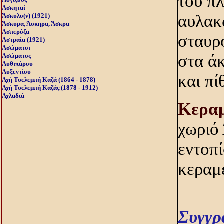
του π
Ασκηταί
αυλακ
Άσκυλο(ν) (1921)
Άσκυρα, Άσκηρα, Άσκρα
Ασπερόζα
σταυρό
Αστραία (1921)
Ασώματοι
στα άκ
Ασώματος
Αυθιπάρου
Αυξεντίου
και πί
Αχή Τσελεμπή Καζά (1864 - 1878)
Αχή Τσελεμπή Καζάς (1878 - 1912)
Αχλαδιά
Kερα
χωριό 
εντοπί
κεραμε
Συγγρ