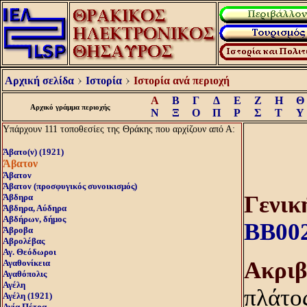
Αρχική σελίδα
Ιστορία
Ιστορία ανά περιοχή
Α
Β
Γ
Δ
Ε
Ζ
Η
Θ
Αρχικό γράμμα περιοχής
Ν
Ξ
Ο
Π
Ρ
Σ
Τ
Υ
Υπάρχουν 111 τοποθεσίες της Θράκης που αρχίζουν από Α:
Άβατο(ν) (1921)
Άβατον
Άβατον
Άβατον (προσφυγικός συνοικισμός)
Γενικ
Άβδηρα
Άβδηρα, Αύδηρα
Αβδήρων, δήμος
BB00
Άβροβα
Αβρολέβας
Αγ. Θεόδωροι
Aκριβ
Αγαθονίκεια
Αγαθόπολις
Αγέλη
πλάτος
Αγέλη (1921)
Αγία Πέτρα