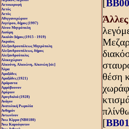
[
BB00
Αετοκορυφή
Αετός
Αετός
Άλλες
Αθιγγανοχώριον
Αιγείρου, δήμος (1997)
λεγόμ
Αίνου Μητρόπολη
Αισύμη
Ακαλάν Δήμος (1915 - 1919)
Μεζαρ
Ακραίος
Αλεξανδρουπόλεως Μητρόπολη
διακό
Αλεξανδρουπόλεως, δήμος
Αλεξανδρούπολις
Αλικοχώριον
σταυρό
Αλκυόνη, Aλκυώνη, Aλκινώη [sic]
Άλμα
θέση κ
Αμαξάδες
Αμαξάδες (1921)
Αμάραντα
χωράφ
Αμμόβουνον
Αμόριον
κτισμ
Αμυγδαλιά (1928)
Ανάγον
Ανατολική Ρωμυλία
πλίνθ
Ανθηρόν
Αντωνίνον
[
BB01
Άνω Kίρρα (NB0180)
Άνω Καρυόφυτον
Άνω Λιβερά