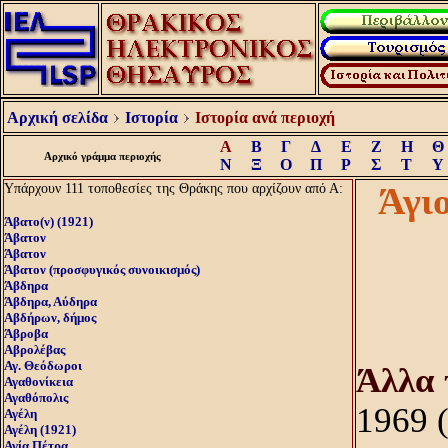
Αρχική σελίδα
Ιστορία
Ιστορία ανά περιοχή
Α
Β
Γ
Δ
Ε
Ζ
Η
Θ
Αρχικό γράμμα περιοχής
Ν
Ξ
Ο
Π
Ρ
Σ
Τ
Υ
Υπάρχουν 111 τοποθεσίες της Θράκης που αρχίζουν από Α:
Άγι
Άβατο(ν) (1921)
Άβατον
Άβατον
Άβατον (προσφυγικός συνοικισμός)
Άβδηρα
Άβδηρα, Αύδηρα
Αβδήρων, δήμος
Άβροβα
Αβρολέβας
Αγ. Θεόδωροι
Άλλα 
Αγαθονίκεια
Αγαθόπολις
1969 (
Αγέλη
Αγέλη (1921)
Αγία Πέτρα