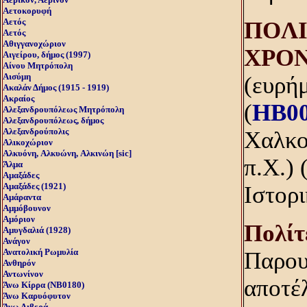
Αετοκορυφή
Αετός
ΠOΛI
Αετός
Αθιγγανοχώριον
XPO
Αιγείρου, δήμος (1997)
Αίνου Μητρόπολη
Αισύμη
(ευρή
Ακαλάν Δήμος (1915 - 1919)
Ακραίος
(
HB0
Αλεξανδρουπόλεως Μητρόπολη
Αλεξανδρουπόλεως, δήμος
Αλεξανδρούπολις
Χαλκού
Αλικοχώριον
Αλκυόνη, Aλκυώνη, Aλκινώη [sic]
π.Χ.) 
Άλμα
Αμαξάδες
Αμαξάδες (1921)
Ιστορι
Αμάραντα
Αμμόβουνον
Αμόριον
Πολίτ
Αμυγδαλιά (1928)
Ανάγον
Ανατολική Ρωμυλία
Παρου
Ανθηρόν
Αντωνίνον
αποτέ
Άνω Kίρρα (NB0180)
Άνω Καρυόφυτον
Άνω Λιβερά