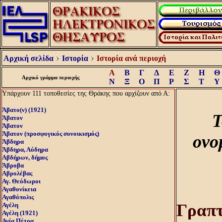
Αρχική σελίδα
Ιστορία
Ιστορία ανά περιοχή
Α
Β
Γ
Δ
Ε
Ζ
Η
Θ
Αρχικό γράμμα περιοχής
Ν
Ξ
Ο
Π
Ρ
Σ
Τ
Υ
Υπάρχουν 111 τοποθεσίες της Θράκης που αρχίζουν από Α:
Άβατο(ν) (1921)
Τ
Άβατον
Άβατον
Άβατον (προσφυγικός συνοικισμός)
ονο
Άβδηρα
Άβδηρα, Αύδηρα
Αβδήρων, δήμος
Άβροβα
Αβρολέβας
Αγ. Θεόδωροι
Αγαθονίκεια
Αγαθόπολις
Γραπτ
Αγέλη
Αγέλη (1921)
Αγία Πέτρα