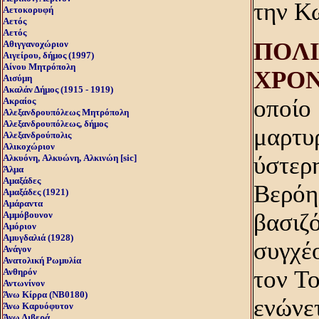
την Κω
Αετοκορυφή
Αετός
Αετός
ΠOΛI
Αθιγγανοχώριον
Αιγείρου, δήμος (1997)
Αίνου Μητρόπολη
XPO
Αισύμη
Ακαλάν Δήμος (1915 - 1919)
οποίο
Ακραίος
Αλεξανδρουπόλεως Μητρόπολη
Αλεξανδρουπόλεως, δήμος
μαρτυρ
Αλεξανδρούπολις
Αλικοχώριον
ύστερη
Αλκυόνη, Aλκυώνη, Aλκινώη [sic]
Άλμα
Αμαξάδες
Bερόη
Αμαξάδες (1921)
Αμάραντα
βασιζό
Αμμόβουνον
Αμόριον
Αμυγδαλιά (1928)
συγχέ
Ανάγον
Ανατολική Ρωμυλία
τον To
Ανθηρόν
Αντωνίνον
Άνω Kίρρα (NB0180)
ενώνε
Άνω Καρυόφυτον
Άνω Λιβερά