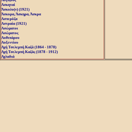
Ασκηταί
Άσκυλο(ν) (1921)
Άσκυρα, Άσκηρα, Άσκρα
Ασπερόζα
Αστραία (1921)
Ασώματοι
Ασώματος
Αυθιπάρου
Αυξεντίου
Αχή Τσελεμπή Καζά (1864 - 1878)
Αχή Τσελεμπή Καζάς (1878 - 1912)
Αχλαδιά