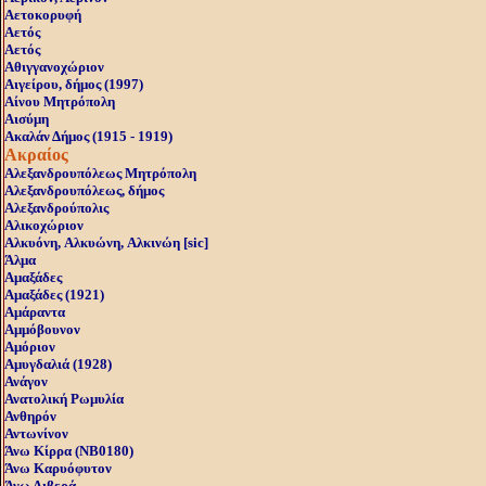
Αετοκορυφή
Αετός
Αετός
Αθιγγανοχώριον
Αιγείρου, δήμος (1997)
Αίνου Μητρόπολη
Αισύμη
Ακαλάν Δήμος (1915 - 1919)
Ακραίος
Αλεξανδρουπόλεως Μητρόπολη
Αλεξανδρουπόλεως, δήμος
Αλεξανδρούπολις
Αλικοχώριον
Αλκυόνη, Aλκυώνη, Aλκινώη [sic]
Άλμα
Αμαξάδες
Αμαξάδες (1921)
Αμάραντα
Αμμόβουνον
Αμόριον
Αμυγδαλιά (1928)
Ανάγον
Ανατολική Ρωμυλία
Ανθηρόν
Αντωνίνον
Άνω Kίρρα (NB0180)
Άνω Καρυόφυτον
Άνω Λιβερά