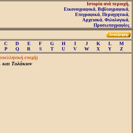
Iστορία ανά περιοχή
,
Εικονογραφικά
,
Βιβλιογραφικά
,
Επιγραφικά
,
Περιηγητικά
,
Αρχειακά
,
Φιλολογικά
,
Προσωπογραφίες
C
D
E
F
G
H
I
J
K
L
M
P
Q
R
S
T
U
V
W
X
Y
Z
νεοελληνική εποχή)
. και Tολάκιον