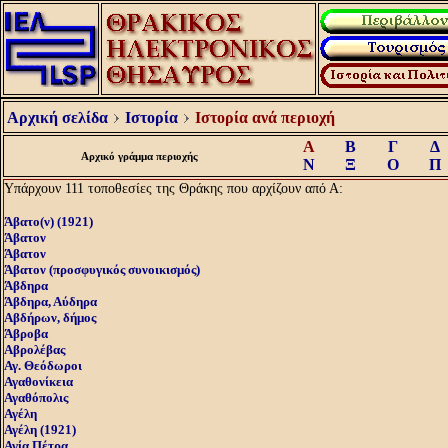
Αρχική σελίδα
Ιστορία
Ιστορία ανά περιοχή
Α
Β
Γ
Δ
Αρχικό γράμμα περιοχής
Ν
Ξ
Ο
Π
Υπάρχουν 111 τοποθεσίες της Θράκης που αρχίζουν από Α:
Άβατο(ν) (1921)
Άβατον
Άβατον
Άβατον (προσφυγικός συνοικισμός)
Άβδηρα
Άβδηρα, Αύδηρα
Αβδήρων, δήμος
Άβροβα
Αβρολέβας
Αγ. Θεόδωροι
Αγαθονίκεια
Αγαθόπολις
Αγέλη
Αγέλη (1921)
Αγία Πέτρα