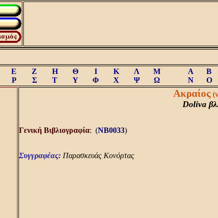
Ε
Ζ
Η
Θ
Ι
Κ
Λ
Μ
A
B
Ρ
Σ
Τ
Υ
Φ
Χ
Ψ
Ω
N
O
Ακραίος
(
Doliva βλ
Γενική Bιβλιογραφία
: (
NB0033
)
Συγγραφέας:
Παρασκευάς Κονόρτας